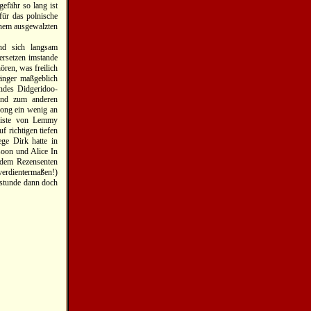
efähr so lang ist
für das polnische
einem ausgewalzten
nd sich langsam
ersetzen imstande
ören, was freilich
Sänger maßgeblich
endes Didgeridoo-
 und zum anderen
 Song ein wenig an
Geiste von Lemmy
 richtigen tiefen
ge Dirk hatte in
oon und Alice In
t dem Rezensenten
 verdientermaßen!)
rstunde dann doch