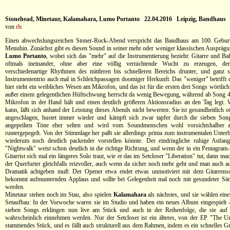
Stonehead, Minetaur, Kalamahara, Lumo Portanto 22.04.2016 Leipzig, Bandhaus
von
rls
Einen abwechslungsreichen Stoner-Rock-Abend verspricht das Bandhaus am 100. Gebur
Menuhin. Zunächst gibt es diesen Sound in seiner mehr oder weniger klassischen Auspräg
Lumo Portanto
, wobei sich das "mehr" auf die Instrumentierung bezieht: Gitarre und Baß
oftmals ineinander, ohne aber eine völlig vernichtende Wucht zu erzeugen, d
verschiedenartige Rhythmen des mittleren bis schnelleren Bereichs drunter, und ganz se
Instrumententrio auch mal in Schleichpassagen doomiger Herkunft. Das "weniger" betrifft
hier steht ein weibliches Wesen am Mikrofon, und das ist für die ersten drei Songs wörtli
außer einem gelegentlichen Hüftschwung herrscht da wenig Bewegung, während ab Song 4
Mikrofon in der Hand hält und einen deutlich größeren Aktionsradius an den Tag legt. 
kann, läßt sich anhand der Leistung dieses Abends nicht bewerten: Sie ist gesundheitlich of
angeschlagen, hustet immer wieder und kämpft sich zwar tapfer durch die sieben Songs
angepeilten Töne eher selten und wird vom Soundmenschen wohl vorsichtshalber 
runtergepegelt. Von der Stimmlage her paßt sie allerdings prima zum instrumentalen Unter
wiederum noch deutlich packender vorstellen könnte. Der eindringliche ruhige Anfang
"Nightwalk" weist schon deutlich in die richtige Richtung, und wenn der in ein Pentagram-
Gitarrist sich mal ein längeres Solo traut, wie er das im Setcloser "Liberation" tut, dann m
der Querfurter gleichfalls reizvoller, auch wenn da sicher noch mehr geht und man auch au
Dramatik achtgeben muß: Der Opener etwa endet etwas unmotiviert mit dem Gitarrenso
bekommt aufmunternden Applaus und sollte bei Gelegenheit mal noch mit gesundeter Sän
werden.
Minetaur stehen noch im Stau, also spielen
Kalamahara
als nächstes, und sie wählen eine
Setaufbau: In der Vorwoche waren sie im Studio und haben ein neues Album eingespielt 
sieben Songs erklingen nun live am Stück und auch in der Reihenfolge, die sie auf
wahrscheinlich einnehmen werden. Nur der Setcloser ist ein älteres, von der EP "The 
stammendes Stück, und es fällt auch strukturell aus dem Rahmen, indem es ein schnelles 