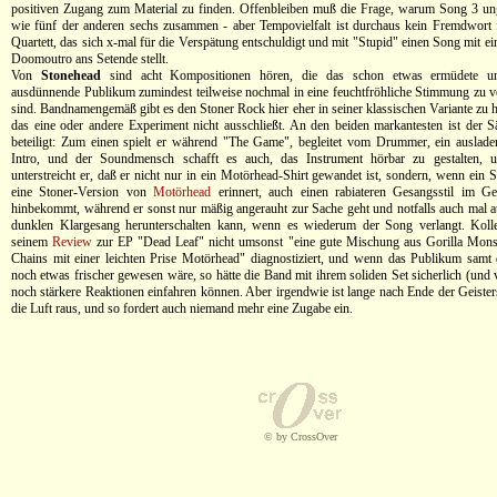
positiven Zugang zum Material zu finden. Offenbleiben muß die Frage, warum Song 3 ung
wie fünf der anderen sechs zusammen - aber Tempovielfalt ist durchaus kein Fremdwort 
Quartett, das sich x-mal für die Verspätung entschuldigt und mit "Stupid" einen Song mit 
Doomoutro ans Setende stellt.
Von
Stonehead
sind acht Kompositionen hören, die das schon etwas ermüdete u
ausdünnende Publikum zumindest teilweise nochmal in eine feuchtfröhliche Stimmung zu v
sind. Bandnamengemäß gibt es den Stoner Rock hier eher in seiner klassischen Variante zu h
das eine oder andere Experiment nicht ausschließt. An den beiden markantesten ist der 
beteiligt: Zum einen spielt er während "The Game", begleitet vom Drummer, ein auslad
Intro, und der Soundmensch schafft es auch, das Instrument hörbar zu gestalten,
unterstreicht er, daß er nicht nur in ein Motörhead-Shirt gewandet ist, sondern, wenn ein
eine Stoner-Version von
Motörhead
erinnert, auch einen rabiateren Gesangsstil im 
hinbekommt, während er sonst nur mäßig angerauht zur Sache geht und notfalls auch mal auf
dunklen Klargesang herunterschalten kann, wenn es wiederum der Song verlangt. Kolle
seinem
Review
zur EP "Dead Leaf" nicht umsonst "eine gute Mischung aus Gorilla Mons
Chains mit einer leichten Prise Motörhead" diagnostiziert, und wenn das Publikum sam
noch etwas frischer gewesen wäre, so hätte die Band mit ihrem soliden Set sicherlich (und
noch stärkere Reaktionen einfahren können. Aber irgendwie ist lange nach Ende der Geiste
die Luft raus, und so fordert auch niemand mehr eine Zugabe ein.
© by CrossOver