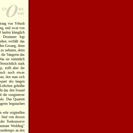
tstag von Yehudi
ung, und zwar von
 laufen klanglich
er Drummer legt
lten verfällt das
 den Gesang, denn
ch zu nehmen, denn
 die Sängerin das
Was sie stimmlich
fensichtlich stark
, trifft aber die
auch noch etwas
bau, den man sich
spart des langen
Leibchen gehüllte
acht das den Sound
f die songinterne
lo. Das Quartett
gerin begutachtet
n sehr originellen
- fünf von dessen
 der Tonkonserve
Unmeant Wedding"
Grundtempo an den