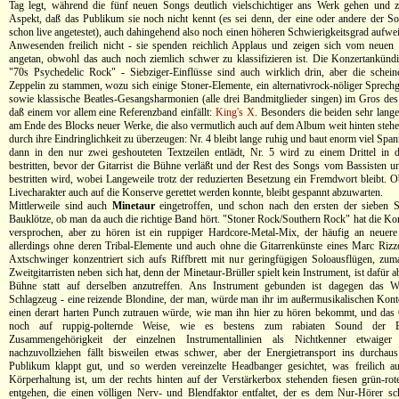
Tag legt, während die fünf neuen Songs deutlich vielschichtiger ans Werk gehen und z
Aspekt, daß das Publikum sie noch nicht kennt (es sei denn, der eine oder andere der 
schon live angetestet), auch dahingehend also noch einen höheren Schwierigkeitsgrad aufwei
Anwesenden freilich nicht - sie spenden reichlich Applaus und zeigen sich vom neuen 
angetan, obwohl das auch noch ziemlich schwer zu klassifizieren ist. Die Konzertankünd
"70s Psychedelic Rock" - Siebziger-Einflüsse sind auch wirklich drin, aber die schei
Zeppelin zu stammen, wozu sich einige Stoner-Elemente, ein alternativrock-nöliger Sprec
sowie klassische Beatles-Gesangsharmonien (alle drei Bandmitglieder singen) im Gros des 
daß einem vor allem eine Referenzband einfällt:
King's X
. Besonders die beiden sehr lan
am Ende des Blocks neuer Werke, die also vermutlich auch auf dem Album weit hinten steh
durch ihre Eindringlichkeit zu überzeugen: Nr. 4 bleibt lange ruhig und baut enorm viel Span
dann in den nur zwei geshouteten Textzeilen entlädt, Nr. 5 wird zu einem Drittel in 
bestritten, bevor der Gitarrist die Bühne verläßt und der Rest des Songs vom Bassiste
bestritten wird, wobei Langeweile trotz der reduzierten Besetzung ein Fremdwort bleibt. O
Livecharakter auch auf die Konserve gerettet werden konnte, bleibt gespannt abzuwarten.
Mittlerweile sind auch
Minetaur
eingetroffen, und schon nach den ersten der sieben 
Bauklötze, ob man da auch die richtige Band hört. "Stoner Rock/Southern Rock" hat die K
versprochen, aber zu hören ist ein ruppiger Hardcore-Metal-Mix, der häufig an neuere 
allerdings ohne deren Tribal-Elemente und auch ohne die Gitarrenkünste eines Marc Rizz
Axtschwinger konzentriert sich aufs Riffbrett mit nur geringfügigen Soloausflügen, zum
Zweitgitarristen neben sich hat, denn der Minetaur-Brüller spielt kein Instrument, ist dafür a
Bühne statt auf derselben anzutreffen. Ans Instrument gebunden ist dagegen das 
Schlagzeug - eine reizende Blondine, der man, würde man ihr im außermusikalischen Kont
einen derart harten Punch zutrauen würde, wie man ihn hier zu hören bekommt, und das
noch auf ruppig-polternde Weise, wie es bestens zum rabiaten Sound der 
Zusammengehörigkeit der einzelnen Instrumentallinien als Nichtkenner etwaiger 
nachzuvollziehen fällt bisweilen etwas schwer, aber der Energietransport ins durchau
Publikum klappt gut, und so werden vereinzelte Headbanger gesichtet, was freilich au
Körperhaltung ist, um der rechts hinten auf der Verstärkerbox stehenden fiesen grün-ro
entgehen, die einen völligen Nerv- und Blendfaktor entfaltet, der es dem Nur-Hörer s