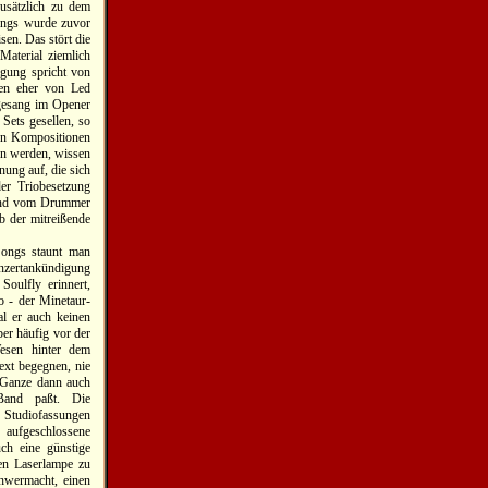
usätzlich zu dem
Songs wurde zuvor
sen. Das stört die
Material ziemlich
igung spricht von
nen eher von Led
hgesang im Opener
Sets gesellen, so
gen Kompositionen
en werden, wissen
nung auf, die sich
der Triobesetzung
n und vom Drummer
b der mitreißende
Songs staunt man
onzertankündigung
Soulfly erinnert,
o - der Minetaur-
al er auch keinen
ber häufig vor der
Wesen hinter dem
ext begegnen, nie
 Ganze dann auch
Band paßt. Die
Studiofassungen
s aufgeschlossene
ch eine günstige
ten Laserlampe zu
chwermacht, einen