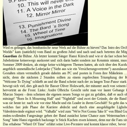
Wird es gelingen, das bombastische neue Werk auf die Bühne zu hieven? Das Intro des Orch
Worlds" kam (natürlich) vom Band zu großem Jubel und nach und nach betreten die Mit
Guardian
die Bühne. Als letzter kommt Sänger Hansi Kürsch und wie er da fast schon be
Jubelstürme keineswegs auskostet und sich darin badet sondern zur Kenntnis nimmt, mus
Sommer 2009 denken, als einige keine wichtigeren Themen hatten, als sich über den Kurzha
angeblich unmetallische Lederjacke ("Sieht aus wie ein Versicherungsvertreter") auszulasse
Gestalten sitzen vermutlich gerade daheim am PC und posten in Foren ihre Mäkeleien ...
nicht, denn die nächsten 2 Stunden sollten zu einem regelrechten Triumphzug der K
"Welcome To Dying" schließt an und die Band scheint nach der zu langen Tour-Pause stark m
bewegt sich viel, dies gilt auch für Basser Oliver Holzwarth, der mitunter auch von seinem
hervortritt an die Front. Links: Andre Olbrichs Gesicht sieht man vor lauter Gebange
Marcus Siepen - dem scheinen die eigenen neuen Songs so gut zu gefallen, daß er auch 
mitsingt! "Born In A Mourning Hall" und "Nightfall" sind zwei der Gründe, die die Ban
was sie heute ist: nach wie vor eine Macht und ein Leader in ihrem Geschäft! So geht das 
welches fast jede Phase der Karriere abdeckt und durch eine ausgeklügelte Lighs
Videoleinwände ergänzt wird. "Valhalla" wird zum "We're Not Gonna Take It" von Blind Guar
enden-wollenden Fangesänge geben der Band zunächst keine Chance zum Weitermachen 
Song" hätte Hansi eigentlich backstage 'n Stück Kuchen essen können, denn nur die Fans si
Das erhabene "Wheel Of Time" erfährt seine Live-Premiere und kommt klasse rüber, bevor 