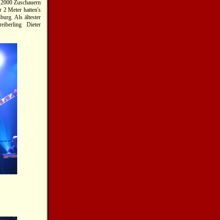
. 2000 Zuschauern
r 2 Meter hatten's
urg. Als ältester
iberling Dieter