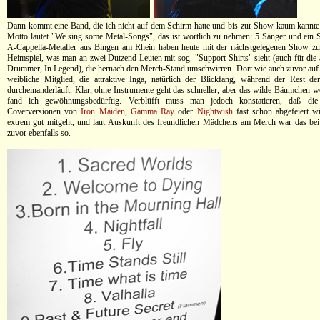
Dann kommt eine Band, die ich nicht auf dem Schirm hatte und bis zur Show kaum kannt
Motto lautet "We sing some Metal-Songs", das ist wörtlich zu nehmen: 5 Sänger und ein 
A-Cappella-Metaller aus Bingen am Rhein haben heute mit der nächstgelegenen Show zu 
Heimspiel, was man an zwei Dutzend Leuten mit sog. "Support-Shirts" sieht (auch für di
Drummer, In Legend), die hernach den Merch-Stand umschwirren. Dort wie auch zuvor auf 
weibliche Mitglied, die attraktive Inga, natürlich der Blickfang, während der Rest d
durcheinanderläuft. Klar, ohne Instrumente geht das schneller, aber das wilde Bäumchen-w
fand ich gewöhnungsbedürftig. Verblüfft muss man jedoch konstatieren, daß die
Coverversionen von
Iron Maiden
,
Gamma Ray
oder
Nightwish
fast schon abgefeiert 
extrem gut mitgeht, und laut Auskunft des freundlichen Mädchens am Merch war das bei
zuvor ebenfalls so.