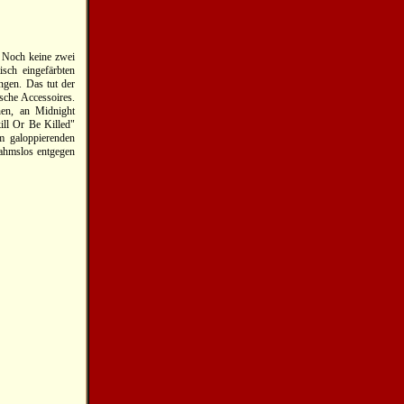
: Noch keine zwei
sch eingefärbten
ngen. Das tut der
sche Accessoires.
nen, an Midnight
ill Or Be Killed"
m galoppierenden
ahmslos entgegen