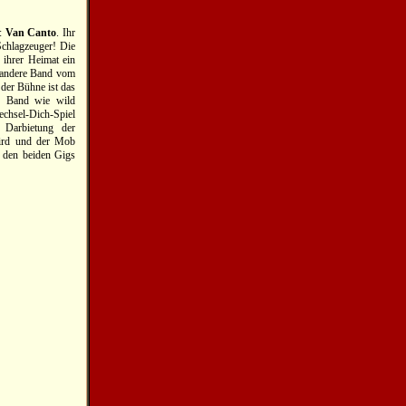
e:
Van Canto
. Ihr
Schlagzeuger! Die
ihrer Heimat ein
e andere Band vom
der Bühne ist das
er Band wie wild
echsel-Dich-Spiel
 Darbietung der
wird und der Mob
 den beiden Gigs