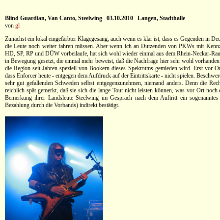
Blind Guardian, Van Canto, Steelwing 03.10.2010 Langen, Stadthalle
von
gl
Zunächst ein lokal eingefärbter Klagegesang, auch wenn es klar ist, dass es Gegenden in De
die Leute noch weiter fahren müssen. Aber wenn ich an Dutzenden von PKWs mit Ken
HD, SP, RP und DÜW vorbeilaufe, hat sich wohl wieder einmal aus dem Rhein-Neckar-Ra
in Bewegung gesetzt, die einmal mehr beweist, daß die Nachfrage hier sehr wohl vorhande
die Region seit Jahren speziell von Bookern dieses Spektrums gemieden wird. Erst vor Ort
dass Enforcer heute - entgegen dem Aufdruck auf der Eintrittskarte - nicht spielen. Beschwe
sehr gut gefallenden Schweden selbst entgegenzunehmen, niemand anders. Denn die Rech
reichlich spät gemerkt, daß sie sich die lange Tour nicht leisten können, was vor Ort noch
Bemerkung ihrer Landsleute Steelwing im Gespräch nach dem Auftritt ein sogenannte
Bezahlung durch die Vorbands) indirekt bestätigt.