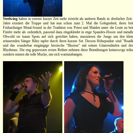
Steelwing
haben in extrem kurzer Zeit mehr erreicht als anderen Bands in dreifacher Zeit
Jahre existiert die Truppe und hat nun schon zum 2. Mal die Gelegenheit, ihren briti
Frühachtziger Metal-Sound in der Tradition von Priest und Maiden unter die Leute zu bri
Fünfer mehr als ordentlich, passend dazu eingekleidet in enge Spandex-Hosen und metalli
Obwohl sie kaum Spots auf sich gerichtet haben, musizieren die Jungs um den klei
erinnernden Sänger Riley tapfer durch ihren kurzen Set. Dessen Höhepunkte sind "Roadk
und das wunderbar eingängige heroische "Illusion" mit seinen Gitarrenläufen und de
Rhythmus. Die eng gepressten ersten Reihen nehmen diese Bemühungen keineswegs teiln
sondern nutzen die tolle Mucke, um sich warmzubangen.