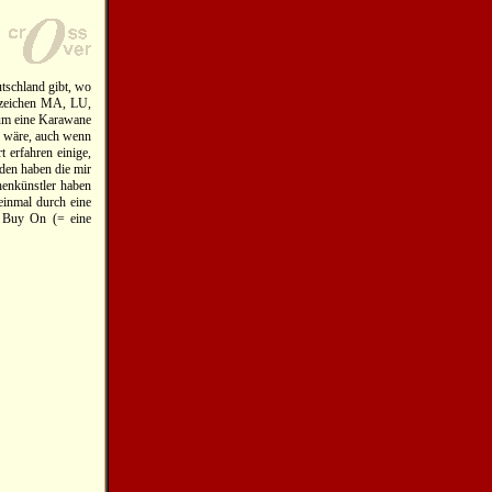
utschland gibt, wo
nzeichen MA, LU,
um eine Karawane
n wäre, auch wenn
 erfahren einige,
rden haben die mir
enkünstler haben
 einmal durch eine
s Buy On (= eine