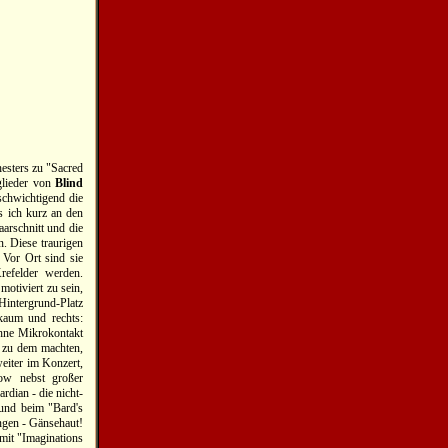
esters zu "Sacred
glieder von
Blind
schwichtigend die
s ich kurz an den
arschnitt und die
n. Diese traurigen
 Vor Ort sind sie
refelder werden.
otiviert zu sein,
 Hintergrund-Platz
 kaum und rechts:
ohne Mikrokontakt
d zu dem machten,
weiter im Konzert,
how nebst großer
dian - die nicht-
und beim "Bard's
ngen - Gänsehaut!
mit "Imaginations