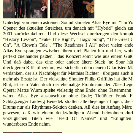
Unterlegt von einem astreinen Sound starteten Alias Eye mit "I'm Y
Opener des aktuellen Streiches, um danach mit "Hybrid" gleich z
2001 zurückzukehren. Und diese Wechsel durchzogen den komplett
"History Lesson", "Fake The Right", "Tragic Song", "The Great 
On", "A Clown's Tale", "The Readiness I All" nebst vielen ande
Alias Eye sprangen zwischen ihren drei Platten hin und her, wob
perfekt zueinander paßten - das Konzert somit wie aus einem Guß
Und daß dabei das eine oder andere ältere Stück 'ne Spur här
dreckigeren Riffs rüberkam, war sicherlich dem neuem Gitarristen 
verdanken, der als Nachfolger für Matthias Richter - übrigens auch 
mehr als Ersatz ist. Der vielseitige Shouter Philip Griffiths hat die 
Blut, ist sein Vater doch der ehemalige Frontmann der 70ies-Leg
Opera; Matze Wurm spielte vielseitig ohne Ende; ohne Tastenmann
wären Alias Eye austauschbar ohne Ende; Tieftöner Frank Fi
Schlagzeuger Ludwig Benedek straften alle diejenigen Lügen, die
Drums nur als Rhythmus-Sektion denken. All dies ist Anfang März
gewesen, daß wir einem denkwürdigem Abend beiwohnen durft
vorzüglichen Titeln wie "Field Of Names" und "Enlighte
wunderbares Ende nahm.