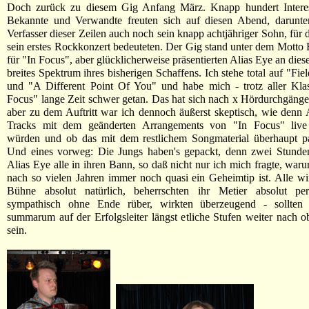
Doch zurück zu diesem Gig Anfang März. Knapp hundert Interess
Bekannte und Verwandte freuten sich auf diesen Abend, darunt
Verfasser dieser Zeilen auch noch sein knapp achtjähriger Sohn, für 
sein erstes Rockkonzert bedeuteten. Der Gig stand unter dem Motto 
für "In Focus", aber glücklicherweise präsentierten Alias Eye an die
breites Spektrum ihres bisherigen Schaffens. Ich stehe total auf "Fi
und "A Different Point Of You" und habe mich - trotz aller Klas
Focus" lange Zeit schwer getan. Das hat sich nach x Hördurchgänge
aber zu dem Auftritt war ich dennoch äußerst skeptisch, wie denn 
Tracks mit dem geänderten Arrangements von "In Focus" live 
würden und ob das mit dem restlichem Songmaterial überhaupt p
Und eines vorweg: Die Jungs haben's gepackt, denn zwei Stunde
Alias Eye alle in ihren Bann, so daß nicht nur ich mich fragte, war
nach so vielen Jahren immer noch quasi ein Geheimtip ist. Alle wi
Bühne absolut natürlich, beherrschten ihr Metier absolut pe
sympathisch ohne Ende rüber, wirkten überzeugend - sollten
summarum auf der Erfolgsleiter längst etliche Stufen weiter nach ob
sein.