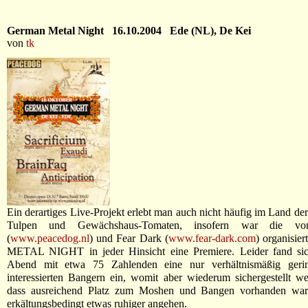
German Metal Night 16.10.2004 Ede (NL), De Kei
von
tk
Ein derartiges Live-Projekt erlebt man auch nicht häufig im Land de
Tulpen und Gewächshaus-Tomaten, insofern war die vo
(
www.peacedog.nl
) und Fear Dark (
www.fear-dark.com
) organisi
METAL NIGHT in jeder Hinsicht eine Premiere. Leider fand si
Abend mit etwa 75 Zahlenden eine nur verhältnismäßig geri
interessierten Bangern ein, womit aber wiederum sichergestellt w
dass ausreichend Platz zum Moshen und Bangen vorhanden war.
erkältungsbedingt etwas ruhiger angehen.