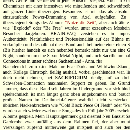
dieses Genre und verdienen in jeder Hinsicht Respekt. Auch in Ed
Chemnitzer mit einer intensiven wie mitreißenden und schweißtre
auf ganzer Linie überzeugen. Besonders ist mir das als absolut 
einzustufende Power-Drumming von Axel aufgefallen. Zu
überwiegend Songs des Albums
"Nutze die Zeit"
, aber auch älter
wie "Explode" oder "Be Free" wurden unter exzessiven Mosheinl
Besucher dargeboten. BRAIN:FAQ verstehen es in impos
Authentizität, Natürlichkeit und Professionalität auf der Bühne m
verknüpfen und deshalb hat diese Band auch bei meinereiner einen St
(Bis hierher handelt es sich nebenbei bemerkt nicht nur um eine
Night, sondern um eine Saxon Metal Night, und auch Sacrificium hab
Connections in unser schönes Sachsenland - Anm. rls)
Nachdem ich zum x-ten Male am Fear Dark- und Whirlwind-Stand,
auch Kollege Christoph fleißig aushalf, vorbei geschlendert war, li
doch nicht nehmen, bei
SACRIFICIUM
richtig auf zu dre
Schwaben-Connection maximalen Support zu geben. Im Grunde
Jammer, dass diese Band seit Jahren im Underground vor sich hin
spieltechnisch ist man längst ganz oben angekommen und braucht
großen Namen im Deathmetal-Genre wahrlich nicht verstecken
üblichen Nackenbrechern wie "Cold Black Piece Of Flesh" oder "P
wurden auch wieder zwei neue Songs des im Frühjahr 2005 erschei
Albums gespielt. Mein Hauptaugenmerk galt diesmal Neu-Bassist S
Garderobe zwar auffällig aus dem Rahmen fiel, der aber munt
Viersaitigen zupfend mittlerweile gut mitspielt und auch bei de