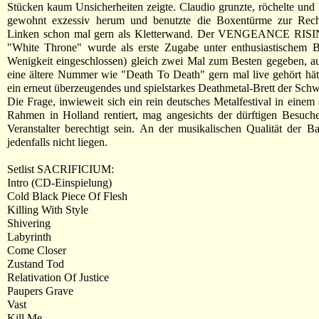
Stücken kaum Unsicherheiten zeigte. Claudio grunzte, röchelte und 
gewohnt exzessiv herum und benutzte die Boxentürme zur Rec
Linken schon mal gern als Kletterwand. Der VENGEANCE RISIN
"White Throne" wurde als erste Zugabe unter enthusiastischem Be
Wenigkeit eingeschlossen) gleich zwei Mal zum Besten gegeben, a
eine ältere Nummer wie "Death To Death" gern mal live gehört hät
ein erneut überzeugendes und spielstarkes Deathmetal-Brett der Sch
Die Frage, inwieweit sich ein rein deutsches Metalfestival in einem 
Rahmen in Holland rentiert, mag angesichts der dürftigen Besuche
Veranstalter berechtigt sein. An der musikalischen Qualität der Ba
jedenfalls nicht liegen.
Setlist SACRIFICIUM:
Intro (CD-Einspielung)
Cold Black Piece Of Flesh
Killing With Style
Shivering
Labyrinth
Come Closer
Zustand Tod
Relativation Of Justice
Paupers Grave
Vast
Kill Me