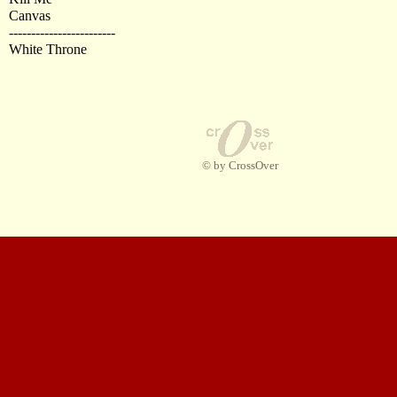
Canvas
------------------------
White Throne
© by CrossOver