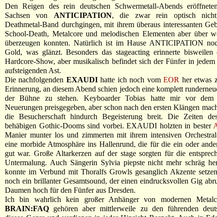
Den Reigen des rein deutschen Schwermetall-Abends eröffnete
Sachsen von
ANTICIPATION
, die zwar rein optisch nich
Deathmetal-Band durchgingen, mit ihrem überaus interessanten Ge
School-Death, Metalcore und melodischen Elementen aber über we
überzeugen konnten. Natürlich ist im Hause ANTICIPATION noch
Gold, was glänzt. Besonders das stageacting erinnerte bisweilen
Hardcore-Show, aber musikalisch befindet sich der Fünfer in jedem
aufsteigenden Ast.
Die nachfolgenden
EXAUDI
hatte ich noch vom
EOR
her etwas z
Erinnerung, an diesem Abend schien jedoch eine komplett runderneu
der Bühne zu stehen. Keyboarder Tobias hatte mir vor dem 
Neuerungen preisgegeben, aber schon nach den ersten Klängen mach
die Besucherschaft hindurch Begeisterung breit. Die Zeiten des
behäbigen Gothic-Dooms sind vorbei. EXAUDI holzten in bester
Manier munter los und zimmerten mit ihrem intensiven Orchestral
eine morbide Atmosphäre ins Hallenrund, die für die ein oder and
gut war. Große Altarkerzen auf der stage sorgten für die entsprec
Untermalung. Auch Sängerin Sylvia piepste nicht mehr schräg he
konnte im Verbund mit Thoralfs Growls gesanglich Akzente setze
noch ein brillanter Gesamtsound, der einen eindrucksvollen Gig abr
Daumen hoch für den Fünfer aus Dresden.
Ich bin wahrlich kein großer Anhänger von modernen Metalco
BRAIN:FAQ
gehören aber mittlerweile zu den führenden deu