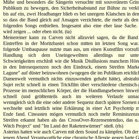
Mühe und besonders die Sängerin versuchte mit souveränem Grins
Publikum zu bewegen, den Sicherheitsabstand zur Bühne zu verkl
bis auf ein, zwei Headbanger blieb es bei unregem Klatschen in de
so dass die Band gleich auf Ansagen verzichtete, die mehr als den 
folgenden Songs enthielten. Insgesamt also eine eher laue Sache
wird zeigen ... oder eben nicht. (ta)
Meinereiner kann zu Carven nicht allzuviel sagen, da die Ban
Eintreffen in der Moritzbastei schon mitten im letzten Song war
folgende Umbaupause nutzte man aus, um einen Kunstfilm vorzufü
Handlung sich dem Uneingeweihten allerdings nur unte
Schwierigkeiten erschloß wie die Musik Disillusions manchem Hör
in den Introsequenzen noch den Eindruck, einem Streifen Mark
Lagune" auf düster beizuwohnen (wogegen die im Publikum reichli
Damenwelt vermutlich nichts einzuwenden gehabt hätte), abstrahi
Sujet recht schnell in einen Trickfilm über verschiedene chemisch-
Prozesse im menschlichen Körper, der die Handlungsebenen biswei
schnell (und größtenteils auch im weiteren Verlaufe unnach
wenngleich sich die eine oder andere Sequenz durch spätere Szenen n
wechselte und letztlich seine Erklärung in einer Art Psychotrip 
Ende fand. Cineasten mögen vermutlich noch mehr Reminiszenz
Streifen erkannt haben als das CrossOver-Rezensentenduo, das u.
Witch Project" und "Im Land der Raketenwürmer" stieß. (rls)
Asterius hatten wie auch Carven mit dem Sound zu kämpfen. Ob der 
jenem Abend Verantwortliche eine chronische Allergie gegen harte G