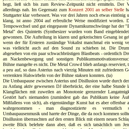
hegt, ließ sich bis zum Review-Zeitpunkt nicht ermitteln. Der V
allerdings nah. Im Gegensatz zum
Konzert 2001 an selber Stelle
ha
Stuttgarter klar verbessert. Was vor drei Jahren noch etwas eintönig
klang, ist anno 2004 auf erfreuliche Weise modifiziert worden. 
Tempowechsel und gut eingepasste Dynamikumschwünge hat der "B
Metal" des Quintetts (Synthesizer wurden vom Band eingeblendet)
gewonnen. Die Aufteilung in klaren und gekreischten Gesang ist ge
wenn der für Ersteren zuständige Vokalist manchmal ein wenig ve
was vielleicht auch auf den Sound zu schieben ist. Die Dru
abgesehen von ein paar schwachbrüstigen Blastbeats - ordentlich D
an Nackenbewegung und sonstigen Publikumsmotivationsversuc
Bühne mangelte es nicht. Die Metal Crowd blieb anfangs reserviert, t
a peu auf, so dass Asterius nach vierzig Minuten mit zufriedenen G
verrenkten Halswirbeln von der Bühne staksen konnten. (ta)
Die Umbaupause zwischen Asterius und Disillusion wurde durch den
zu Anfang aktiv gewesenen DJ überbrückt, der eine halbe Stunde 
Klangflächen mit zuweilen an Monotonie grenzender Langatmigke
Gestört hat's niemanden (zumindest gab das Publikum keine Äu
Mißfallens von sich), als eigenständige Kunst hat es aber offenbar
wahrgenommen - man diagnostizierte es vermutlich sc
Umbaupausenmusik und harrte der Dinge, die da noch kommen sollt
Disillusion überraschten auf den ersten Blick mit einem neuen Schla
zweite Blick belehrte dann aber, daß es sich tatsächlich um Je