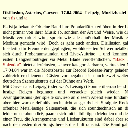
Disillusion, Asterius, Carven 17.04.2004 Leipzig, Moritzbastei
von
rls
und
ta
Es ist ja bekannt: Ob eine Band ihre Popularität zu erhöhen in der L
nicht primär von ihrer Musik ab, sondern der Art und Weise, wie 
Musik vermarktet wird, sprich: wie alles außerhalb der Musik e
Medium gemacht wird. Doch es geht auch anders. Disillusion ga
Insidertip für Freunde der gepflegten, wohldosierten Schwermetallku
sich durch Proberaumstunden und Live-Auftritte ... und konnten 
ersten Langzeittonträger via Metal Blade veröffentlichen.
"Back 
Splendor"
bietet allerfeinsten, schwer kategorisierbaren, vertrackte
17.04.04 war in die Moritzbastei zur Record Release-Party gelad
zahlreich erschienenen Gästen vor begaben sich auch zwei weite
deutschen Szenesubstrats auf der Bühne ans Werk.
Mit Carven aus Leipzig (oder war's Leisnig?) konnte überraschend 
lustige Reigen beginnen und versackte gleich wieder. N
Avantgardismus (der spielte sowieso an diesem Abend eine fundame
aber hier war er definitiv noch nicht ausgearbeitet. Straighte Ro
offenbar Metal-lastige Saitenarbeit, die sich soundtechnisch an
leider nur erahnen ließ, paaren sich mit halbfertigen Melodien und 
einer Frau, die Arrangements und Liedstrukturen sind dabei aber so
nach den ersten drei Songs bereits die Luft raus ist. Die Band gab