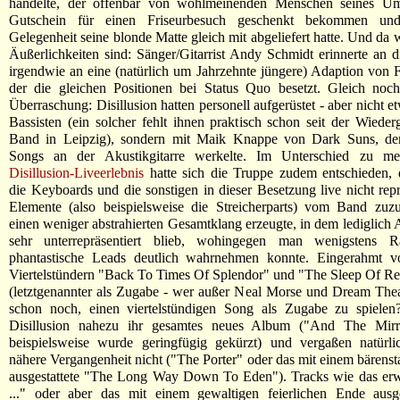
handelte, der offenbar von wohlmeinenden Menschen seines Um
Gutschein für einen Friseurbesuch geschenkt bekommen und
Gelegenheit seine blonde Matte gleich mit abgeliefert hatte. Und da 
Äußerlichkeiten sind: Sänger/Gitarrist Andy Schmidt erinnerte an
irgendwie an eine (natürlich um Jahrzehnte jüngere) Adaption von F
der die gleichen Positionen bei Status Quo besetzt. Gleich noch
Überraschung: Disillusion hatten personell aufgerüstet - aber nicht 
Bassisten (ein solcher fehlt ihnen praktisch schon seit der Wiede
Band in Leipzig), sondern mit Maik Knappe von Dark Suns, der
Songs an der Akustikgitarre werkelte. Im Unterschied zu me
Disillusion-Liveerlebnis
hatte sich die Truppe zudem entschieden, 
die Keyboards und die sonstigen in dieser Besetzung live nicht rep
Elemente (also beispielsweise die Streicherparts) vom Band zuzu
einen weniger abstrahierten Gesamtklang erzeugte, in dem lediglich 
sehr unterrepräsentiert blieb, wohingegen man wenigstens R
phantastische Leads deutlich wahrnehmen konnte. Eingerahmt 
Viertelstündern "Back To Times Of Splendor" und "The Sleep Of Re
(letztgenannter als Zugabe - wer außer Neal Morse und Dream Theat
schon noch, einen viertelstündigen Song als Zugabe zu spielen?)
Disillusion nahezu ihr gesamtes neues Album ("And The Mirr
beispielsweise wurde geringfügig gekürzt) und vergaßen natürli
nähere Vergangenheit nicht ("The Porter" oder das mit einem bärenst
ausgestattete "The Long Way Down To Eden"). Tracks wie das er
..." oder aber das mit einem gewaltigen feierlichen Ende ausge