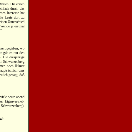
esten. Die ersten
einfach durch das
ses Interesse hat
ie Leute dort zu
einen Unterschied
 Wende ja erstmal
.“
onzert gegeben, wo
te gab es nur den
 Die diesjährige
in Schwarzenberg
mmen noch Hilmar
auptsächlich ums
ulich gesagt, daß
 viele heute abend
er Eigenvertrieb.
0 Schwarzenberg).
do?