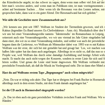
das Künstlerische angeht, ist das schwer zu sagen, denn wenn man selber viel Zeit auf der
hört man’s sowieso anders, und wenn man im Publikum sitzt, ist man voreingenommen -
achtet auf bestimmte Sachen ... Aber wenn ich die Resonanz von den Leuten nehme, mit
gesprochen habe, dann war es ein guter Abend. Der Riesenaufwand hat sich gelohnt.“
Wie sieht die Geschichte eurer Zusammenarbeit aus?
„Wir kennen uns jetzt seit 1987. Wolfram ist Student der Tiermedizin gewesen, und ich s
Kaktus (legendäre Ex-Band unseres Ex-Chefredakteurs - Anm. rls). Musikalisch über den 
wir uns bei einer Veranstaltungsreihe namens ´Talentestudio´ im Romanushaus in Leipzig,
seinerzeit auch eine Veranstaltungsreihe, wo wir uns viermal im Jahr Gäste eingeladen h
dann einer, den wir zu so einer Veranstaltung einluden, und seither war auch der persönlich
begann dann die Liedertour, wo Wolfram als Mitmusiker dabei war. 1993 war es mit Kaktus
Wolfram war der erste, der sich bei mir gemeldet hat und gesagt hat: ´Los, wir machen w
halbes Jahr später hat das dann auch angefangen. Allerdings ist es nicht so, daß das nun so ei
Projekt war, weil Wolfram das durch seine damalige Ausbildung und heutige Arbeit wirk
macht. Er macht das auch nicht wegen der Konzerte, sondern in erster Linie für sich und fü
hören wollen. Und genau die Leute sind heute dagewesen. Mit Wolfram verbindet mic
persönliche Freundschaft, als daß die Musik im Vordergrund steht. Die ist dann eher Mittel
Hast du auf Wolframs erstem Tape „Begegnungen“ auch schon mitgewirkt?
„Nein. Da war er richtig solo aktiv. Das Tape hat er übrigens bei Frank Bucher in Hormers
allerdings noch in dem ersten Studio, mit dem Frank damals angefangen hat.“
Ist die CD auch in Hormersdorf eingespielt worden?
„Ja. Das ist eben auch ein ganz persönliches Verhältnis zwischen Frank und Wolfram. Wir w
Händen.“