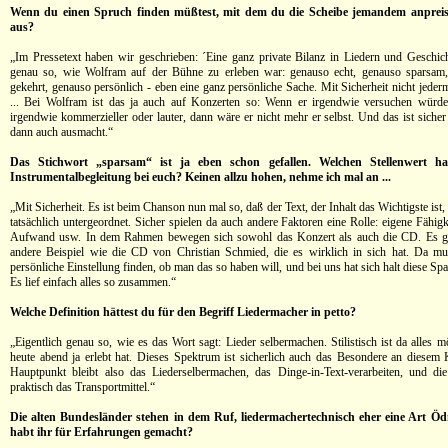
Wenn du einen Spruch finden müßtest, mit dem du die Scheibe jemandem anpreist
aus?
„Im Pressetext haben wir geschrieben: ´Eine ganz private Bilanz in Liedern und Geschic
genau so, wie Wolfram auf der Bühne zu erleben war: genauso echt, genauso sparsam,
gekehrt, genauso persönlich - eben eine ganz persönliche Sache. Mit Sicherheit nicht jede
... Bei Wolfram ist das ja auch auf Konzerten so: Wenn er irgendwie versuchen würde,
irgendwie kommerzieller oder lauter, dann wäre er nicht mehr er selbst. Und das ist siche
dann auch ausmacht.“
Das Stichwort „sparsam“ ist ja eben schon gefallen. Welchen Stellenwert hat
Instrumentalbegleitung bei euch? Keinen allzu hohen, nehme ich mal an ...
„Mit Sicherheit. Es ist beim Chanson nun mal so, daß der Text, der Inhalt das Wichtigste ist,
tatsächlich untergeordnet. Sicher spielen da auch andere Faktoren eine Rolle: eigene Fähigk
Aufwand usw. In dem Rahmen bewegen sich sowohl das Konzert als auch die CD. Es gi
andere Beispiel wie die CD von Christian Schmied, die es wirklich in sich hat. Da m
persönliche Einstellung finden, ob man das so haben will, und bei uns hat sich halt diese Sp
Es lief einfach alles so zusammen.“
Welche Definition hättest du für den Begriff Liedermacher in petto?
„Eigentlich genau so, wie es das Wort sagt: Lieder selbermachen. Stilistisch ist da alles 
heute abend ja erlebt hat. Dieses Spektrum ist sicherlich auch das Besondere an diesem
Hauptpunkt bleibt also das Liederselbermachen, das Dinge-in-Text-verarbeiten, und di
praktisch das Transportmittel.“
Die alten Bundesländer stehen in dem Ruf, liedermachertechnisch eher eine Art Öd
habt ihr für Erfahrungen gemacht?