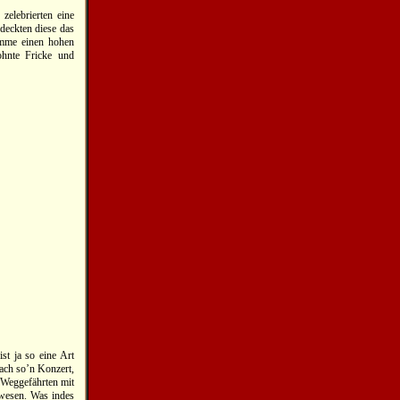
zelebrierten eine
 deckten diese das
imme einen hohen
ohnte Fricke und
st ja so eine Art
ach so’n Konzert,
 Weggefährten mit
ewesen. Was indes