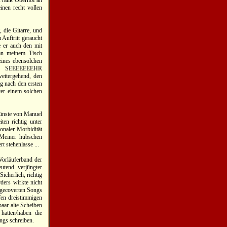
Frank Oberhof an
inen recht vollen
, die Gitarre, und
 Auftritt geraucht
te er auch den mit
an meinem Tisch
 eines ebensolchen
SEEEEEEEHR
tergehend, den
g nach den ersten
ter einem solchen
künste von Manuel
ten richtig unter
ionaler Morbidität
. Meiner hübschen
 stehenlasse ...
 Vorläuferband der
utend verjüngter
icherlich, richtig
ders wirkte nicht
r gecoverten Songs
fen dreistimmigen
aar alte Scheiben
hatten/haben die
ngs schreiben.