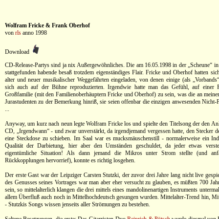
Wolfram Fricke & Frank Oberhof
von
rls
anno 1998
Download
CD-Release-Partys sind ja nix Außergewöhnliches. Die am 16.05.1998 in der „Scheune“ in L
stattgefunden habende besaß trotzdem eigenständiges Flair. Fricke und Oberhof hatten sich
alter und neuer musikalischer Weggefährten eingeladen, von denen einige (als „Vorband
sich auch auf der Bühne reproduzierten. Irgendwie hatte man das Gefühl, auf einer Fe
Großfamilie (mit den Familienoberhäuptern Fricke und Oberhof) zu sein, was die an meine
Jurastudenten zu der Bemerkung hinriß, sie seien offenbar die einzigen anwesenden Nicht-F
...
Anyway, um kurz nach neun legte Wolfram Fricke los und spielte den Titelsong der den A
CD, „Irgendwann“ - und zwar unverstärkt, da irgendjemand vergessen hatte, den Stecker d
eine Steckdose zu schieben. Im Saal war es mucksmäuschenstill - normalerweise ein In
Qualität der Darbietung, hier aber den Umständen geschuldet, da jeder etwas verste
eigentümliche Situation! Als dann jemand die Mikros unter Strom stellte (und anf
Rückkopplungen hervorrief), konnte es richtig losgehen.
Der erste Gast war der Leipziger Carsten Stutzki, der zuvor drei Jahre lang nicht live gespi
des Genusses seines Vortrages war man aber eher versucht zu glauben, es müßten 700 Ja
sein, so mittelalterlich klangen die drei mittels eines mandolinenartigen Instruments unterma
allem Überfluß auch noch in Mittelhochdeutsch gesungen wurden. Mittelalter-Trend hin, Mit
- Stutzkis Songs wissen jenseits aller Strömungen zu bestehen.