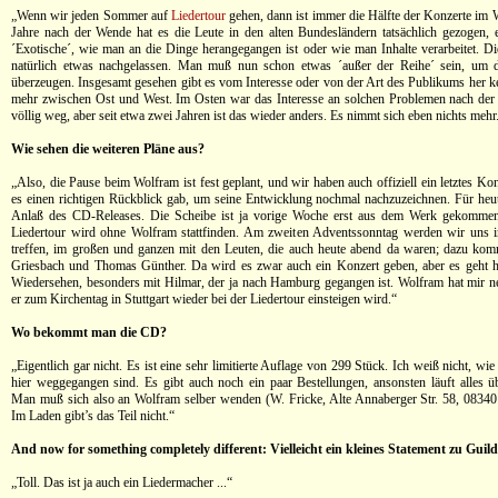
„Wenn wir jeden Sommer auf
Liedertour
gehen, dann ist immer die Hälfte der Konzerte im W
Jahre nach der Wende hat es die Leute in den alten Bundesländern tatsächlich gezogen, 
´Exotische´, wie man an die Dinge herangegangen ist oder wie man Inhalte verarbeitet. Die
natürlich etwas nachgelassen. Man muß nun schon etwas ´außer der Reihe´ sein, um d
überzeugen. Insgesamt gesehen gibt es vom Interesse oder von der Art des Publikums her k
mehr zwischen Ost und West. Im Osten war das Interesse an solchen Problemen nach der
völlig weg, aber seit etwa zwei Jahren ist das wieder anders. Es nimmt sich eben nichts mehr
Wie sehen die weiteren Pläne aus?
„Also, die Pause beim Wolfram ist fest geplant, und wir haben auch offiziell ein letztes K
es einen richtigen Rückblick gab, um seine Entwicklung nochmal nachzuzeichnen. Für heu
Anlaß des CD-Releases. Die Scheibe ist ja vorige Woche erst aus dem Werk gekommen.
Liedertour wird ohne Wolfram stattfinden. Am zweiten Adventssonntag werden wir uns 
treffen, im großen und ganzen mit den Leuten, die auch heute abend da waren; dazu ko
Griesbach und Thomas Günther. Da wird es zwar auch ein Konzert geben, aber es geht h
Wiedersehen, besonders mit Hilmar, der ja nach Hamburg gegangen ist. Wolfram hat mir ne
er zum Kirchentag in Stuttgart wieder bei der Liedertour einsteigen wird.“
Wo bekommt man die CD?
„Eigentlich gar nicht. Es ist eine sehr limitierte Auflage von 299 Stück. Ich weiß nicht, wie
hier weggegangen sind. Es gibt auch noch ein paar Bestellungen, ansonsten läuft alles üb
Man muß sich also an Wolfram selber wenden (W. Fricke, Alte Annaberger Str. 58, 0834
Im Laden gibt’s das Teil nicht.“
And now for something completely different: Vielleicht ein kleines Statement zu Guil
„Toll. Das ist ja auch ein Liedermacher ...“