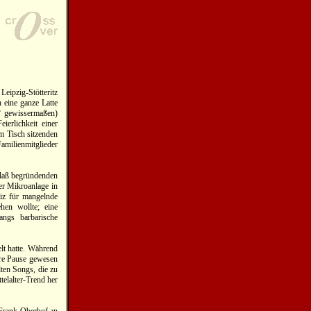
eipzig-Stötteritz
 eine ganze Latte
s“ gewissermaßen)
ierlichkeit einer
m Tisch sitzenden
amilienmitglieder
nlaß begründenden
er Mikroanlage in
diz für mangelnde
hen wollte; eine
angs barbarische
elt hatte. Während
hre Pause gewesen
lten Songs, die zu
telalter-Trend her