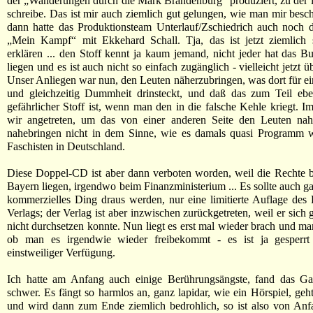
der „Wanderungen durch die Mark Brandenburg“ produziert, zu der 
schreibe. Das ist mir auch ziemlich gut gelungen, wie man mir besch
dann hatte das Produktionsteam Unterlauf/Zschiedrich auch noch d
„Mein Kampf“ mit Ekkehard Schall. Tja, das ist jetzt ziemlich 
erklären ... den Stoff kennt ja kaum jemand, nicht jeder hat das 
liegen und es ist auch nicht so einfach zugänglich - vielleicht jetzt üb
Unser Anliegen war nun, den Leuten näherzubringen, was dort für ein
und gleichzeitig Dummheit drinsteckt, und daß das zum Teil eb
gefährlicher Stoff ist, wenn man den in die falsche Kehle kriegt. Im
wir angetreten, um das von einer anderen Seite den Leuten nah
nahebringen nicht in dem Sinne, wie es damals quasi Programm w
Faschisten in Deutschland.
Diese Doppel-CD ist aber dann verboten worden, weil die Rechte b
Bayern liegen, irgendwo beim Finanzministerium ... Es sollte auch ga
kommerzielles Ding draus werden, nur eine limitierte Auflage des 
Verlags; der Verlag ist aber inzwischen zurückgetreten, weil er sich
nicht durchsetzen konnte. Nun liegt es erst mal wieder brach und m
ob man es irgendwie wieder freibekommt - es ist ja gesperr
einstweiliger Verfügung.
Ich hatte am Anfang auch einige Berührungsängste, fand das Ga
schwer. Es fängt so harmlos an, ganz lapidar, wie ein Hörspiel, geht
und wird dann zum Ende ziemlich bedrohlich, so ist also von Anf