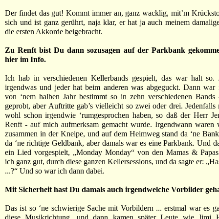
Der findet das gut! Kommt immer an, ganz wacklig, mit’m Krücksto
sich und ist ganz gerührt, naja klar, er hat ja auch meinem damalig
die ersten Akkorde beigebracht.
Zu Renft bist Du dann sozusagen auf der Parkbank gekommen,
hier im Info.
Ich hab in verschiedenen Kellerbands gespielt, das war halt so.
irgendwas und jeder hat beim anderen was abgeguckt. Dann war i
von ‘nem halben Jahr bestimmt so in zehn verschiedenen Bands 
geprobt, aber Auftritte gab’s vielleicht so zwei oder drei. Jedenfall
wohl schon irgendwie ‘rumgesprochen haben, so daß der Herr Jent
Renft - auf mich aufmerksam gemacht wurde. Irgendwann waren 
zusammen in der Kneipe, und auf dem Heimweg stand da ‘ne Bank -
da ‘ne richtige Geldbank, aber damals war es eine Parkbank. Und d
ein Lied vorgespielt, „Monday Monday“ von den Mamas & Papas
ich ganz gut, durch diese ganzen Kellersessions, und da sagte er: „Ha
...?“ Und so war ich dann dabei.
Mit Sicherheit hast Du damals auch irgendwelche Vorbilder geh
Das ist so ‘ne schwierige Sache mit Vorbildern ... erstmal war es g
diese Musikrichtung, und dann kamen später Leute wie Jimi 