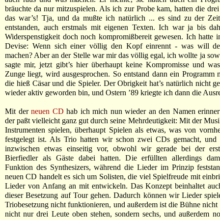
bräuchte da nur mitzuspielen. Als ich zur Probe kam, hatten die drei
das war’s! Tja, und da mußte ich natürlich ... es sind zu der Zei
entstanden, auch erstmals mit eigenen Texten. Ich war ja bis dahi
Widerspenstigkeit doch noch kompromißbereit gewesen. Ich hatte 
Devise: Wenn sich einer völlig den Kopf einrennt - was will d
machen? Aber an der Stelle war mir das völlig egal, ich wollte ja sow
sagte mir, jetzt gibt’s hier überhaupt keine Kompromisse und wa
Zunge liegt, wird ausgesprochen. So entstand dann ein Programm 
die hieß Cäsar und die Spieler. Der Obrigkeit hat’s natürlich nicht g
wieder aktiv geworden bin, und Ostern ’89 kriegte ich dann die Ausre
Mit der
neuen CD
hab ich mich nun wieder an den Namen erinnert.
der paßt vielleicht ganz gut durch seine Mehrdeutigkeit: Mit der Musi
Instrumenten spielen, überhaupt Spielen als etwas, was von vornhe
festgelegt ist. Als Trio hatten wir schon zwei CDs gemacht, und
inzwischen etwas einseitig vor, obwohl wir gerade bei der ers
Bierfiedler als Gäste dabei hatten. Die erfüllten allerdings da
Funktion des Synthesizers, während die Lieder im Prinzip feststa
neuen CD handelt es sich um Solisten, die viel Spielfreude mit einbr
Lieder von Anfang an mit entwickeln. Das Konzept beinhaltet auc
dieser Besetzung auf Tour gehen. Dadurch können wir Lieder spiele
Triobesetzung nicht funktionieren, und außerdem ist die Bühne nicht 
nicht nur drei Leute oben stehen, sondern sechs, und außerdem n