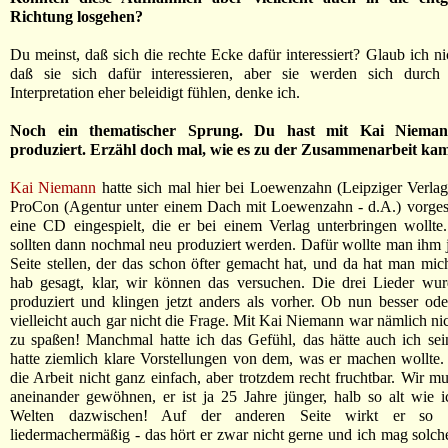
Richtung losgehen?
Du meinst, daß sich die rechte Ecke dafür interessiert? Glaub ich ni
daß sie sich dafür interessieren, aber sie werden sich durch
Interpretation eher beleidigt fühlen, denke ich.
Noch ein thematischer Sprung. Du hast mit Kai Niema
produziert. Erzähl doch mal, wie es zu der Zusammenarbeit kam
Kai Niemann
hatte sich mal hier bei Loewenzahn (Leipziger Verlag
ProCon (Agentur unter einem Dach mit Loewenzahn - d.A.) vorgeste
eine CD eingespielt, die er bei einem Verlag unterbringen wollte
sollten dann nochmal neu produziert werden. Dafür wollte man ihm
Seite stellen, der das schon öfter gemacht hat, und da hat man mich
hab gesagt, klar, wir können das versuchen. Die drei Lieder wu
produziert und klingen jetzt anders als vorher. Ob nun besser oder 
vielleicht auch gar nicht die Frage. Mit Kai Niemann war nämlich nic
zu spaßen! Manchmal hatte ich das Gefühl, das hätte auch ich se
hatte ziemlich klare Vorstellungen von dem, was er machen wollte.
die Arbeit nicht ganz einfach, aber trotzdem recht fruchtbar. Wir mu
aneinander gewöhnen, er ist ja 25 Jahre jünger, halb so alt wie i
Welten dazwischen! Auf der anderen Seite wirkt er so 
liedermachermäßig - das hört er zwar nicht gerne und ich mag solc