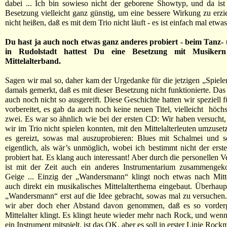
dabei ... Ich bin sowieso nicht der geborene Showtyp, und da ist
Besetzung vielleicht ganz günstig, um eine bessere Wirkung zu erzie
nicht heißen, daß es mit dem Trio nicht läuft - es ist einfach mal etwa
Du hast ja auch noch etwas ganz anderes probiert - beim Tanz- 
in Rudolstadt hattest Du eine Besetzung mit Musikern
Mittelalterband.
Sagen wir mal so, daher kam der Urgedanke für die jetzigen „Spiele
damals gemerkt, daß es mit dieser Besetzung nicht funktionierte. Da
auch noch nicht so ausgereift. Diese Geschichte hatten wir speziell 
vorbereitet, es gab da auch noch keine neuen Titel, vielleicht höchs
zwei. Es war so ähnlich wie bei der ersten CD: Wir haben versucht, d
wir im Trio nicht spielen konnten, mit den Mittelalterleuten umzuset
es gereizt, sowas mal auszuprobieren: Blues mit Schalmei und so
eigentlich, als wär’s unmöglich, wobei ich bestimmt nicht der erste
probiert hat. Es klang auch interessant! Aber durch die personellen 
ist mit der Zeit auch ein anderes Instrumentarium zusammenge
Geige ... Einzig der „Wandersmann“ klingt noch etwas nach Mittel
auch direkt ein musikalisches Mittelalterthema eingebaut. Überhaup
„Wandersmann“ erst auf die Idee gebracht, sowas mal zu versuche
wir aber doch eher Abstand davon genommen, daß es so vorder
Mittelalter klingt. Es klingt heute wieder mehr nach Rock, und wen
ein Instrument mitspielt, ist das OK, aber es soll in erster Linie Rock