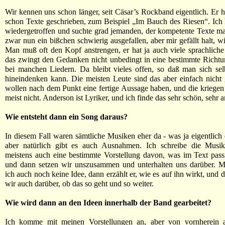
Wir kennen uns schon länger, seit Cäsar’s Rockband eigentlich. Er h
schon Texte geschrieben, zum Beispiel „Im Bauch des Riesen“. Ich
wiedergetroffen und suchte grad jemanden, der kompetente Texte ma
zwar nun ein bißchen schwierig ausgefallen, aber mir gefällt halt, wi
Man muß oft den Kopf anstrengen, er hat ja auch viele sprachliche 
das zwingt den Gedanken nicht unbedingt in eine bestimmte Richtun
bei manchen Liedern. Da bleibt vieles offen, so daß man sich sel
hineindenken kann. Die meisten Leute sind das aber einfach nicht
wollen nach dem Punkt eine fertige Aussage haben, und die kriegen 
meist nicht. Anderson ist Lyriker, und ich finde das sehr schön, sehr 
Wie entsteht dann ein Song daraus?
In diesem Fall waren sämtliche Musiken eher da - was ja eigentlich d
aber natürlich gibt es auch Ausnahmen. Ich schreibe die Musi
meistens auch eine bestimmte Vorstellung davon, was im Text pass
und dann setzen wir unszusammen und unterhalten uns darüber. 
ich auch noch keine Idee, dann erzählt er, wie es auf ihn wirkt, und
wir auch darüber, ob das so geht und so weiter.
Wie wird dann an den Ideen innerhalb der Band gearbeitet?
Ich komme mit meinen Vorstellungen an, aber von vornherein 