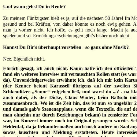
Und wann gehst Du in Rente?
Zu meinem Fünfzigsten hieß es ja, auf die nächsten 50 Jahre! Im M
gesund und bei Kräften, von daher könnte es noch ewig gehen. A
man ja vorher nicht. Ich hoffe, es geht noch lange. Macht ja au
spielen und so. Ermüdungserscheinungen gibt’s bisher noch nicht.
Kannst Du Dir’s überhaupt vorstellen - so ganz ohne Musik?
Nee. Eigentlich nicht.
Ehrlich gesagt, ich auch nicht. Kaum hatte ich den offiziellen 
fand ein weiteres Interview mit vertauschten Rollen statt (es wa
da). Unvorsichtigerweise erwähnte ich, daß ich mir kein Karus
(der Kenner betont Karussell übrigens auf der zweiten Si
Schkeuditzer „Sonne“ entgehen ließ, und warst du ...? - na kla
auch dabei, als der Dicke, Claus Winter, beim Baßsolo mi
zusammenbrach. Wo ist die Zeit hin, das ist nun so ungefähr 2
und damals gab’s Szenenapplaus, wenn die Textzeile, die auf der
man ohnehin nur durch Beziehungen bekam) in zensierter Fo
war, im Konzert immer noch im Original gesungen wurde. Sch
Heldentat, da ja bekanntermaßen auch noch andere im Saal an
sowas lauschten und Meldung erstatteten. Heute interessi