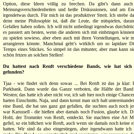
Option, diese Ideen völlig zu brechen. Da gibt’s dann auch 
Meinungsverschiedenheiten und heiße Diskussionen, und am End
irgendetwas durch. Für mich ist das produktiver Streit. Ich strebe d
denn meine Philosophie ist, daß die Leute, die mitspielen, dara
Gefallen haben sollen. Ich will nicht unbedingt irgendwas durchdrü
es passiert am besten, wenn die anderen sich mit einbringen können.
zu spielen sowieso, aber eben auch mit ihren Vorstellungen, wie 
arrangieren könnte. Manchmal geht’s wirklich um so lapidare D
Tempo eines Stückes. So simpel ist das mitunter, aber man kann s
schön fetzen an solchen Stellen!
Du hattest nach Renft verschiedene Bands, wie hat sich 
gefunden?
Tjaa - wie findet sich denn sowas ... Bei Renft ist das ja klar:
Parkbank. Dann wurde das Ganze verboten, die Hälfte der Band
Westen; das hatte ich aber nicht vor, ich sah hier noch einige Chancen
harten Einschnitts. Naja, und dann kennt man sich halt untereinander
eine Band, die hat uns ganz gut gefallen, die suchten auch noch 
war Karussell - die hießen aber damals noch Fusion, glaube ich. D
Hohl, der Trommler von Renft, entdeckt. Sie machten eine Art Mu
gefiel, so ein bißchen wie Renft, auch wenn sie damals noch keine 
hatten. Wir sind da also eingestiegen, aber irgendwann hatte ic