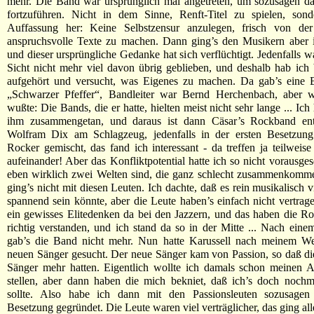
mehr. Die Band war ursprünglich mal angetreten, um sozusagen da
fortzuführen. Nicht in dem Sinne, Renft-Titel zu spielen, son
Auffassung her: Keine Selbstzensur anzulegen, frisch von d
anspruchsvolle Texte zu machen. Dann ging’s den Musikern aber 
und dieser ursprüngliche Gedanke hat sich verflüchtigt. Jedenfalls w
Sicht nicht mehr viel davon übrig geblieben, und deshalb hab ich 
aufgehört und versucht, was Eigenes zu machen. Da gab’s eine
„Schwarzer Pfeffer“, Bandleiter war Bernd Herchenbach, aber w
wußte: Die Bands, die er hatte, hielten meist nicht sehr lange ... Ic
ihm zusammengetan, und daraus ist dann Cäsar’s Rockband ent
Wolfram Dix am Schlagzeug, jedenfalls in der ersten Besetzung
Rocker gemischt, das fand ich interessant - da treffen ja teilweis
aufeinander! Aber das Konfliktpotential hatte ich so nicht vorausge
eben wirklich zwei Welten sind, die ganz schlecht zusammenkomme
ging’s nicht mit diesen Leuten. Ich dachte, daß es rein musikalisch v
spannend sein könnte, aber die Leute haben’s einfach nicht vertrag
ein gewisses Elitedenken da bei den Jazzern, und das haben die Ro
richtig verstanden, und ich stand da so in der Mitte ... Nach eine
gab’s die Band nicht mehr. Nun hatte Karussell nach meinem W
neuen Sänger gesucht. Der neue Sänger kam von Passion, so daß die
Sänger mehr hatten. Eigentlich wollte ich damals schon meinen A
stellen, aber dann haben die mich bekniet, daß ich’s doch nochm
sollte. Also habe ich dann mit den Passionsleuten sozusagen
Besetzung gegründet. Die Leute waren viel verträglicher, das ging al