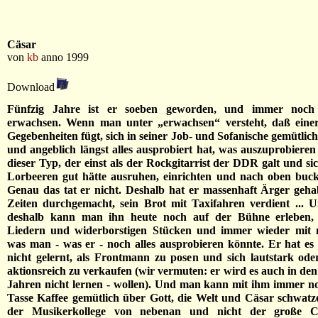
Cäsar
von
kb
anno 1999
Download
Fünfzig Jahre ist er soeben geworden, und immer noch 
erwachsen. Wenn man unter „erwachsen“ versteht, daß einer 
Gegebenheiten fügt, sich in seiner Job- und Sofanische gemütlich
und angeblich längst alles ausprobiert hat, was auszuprobieren 
dieser Typ, der einst als der Rockgitarrist der DDR galt und si
Lorbeeren gut hätte ausruhen, einrichten und nach oben buc
Genau das tat er nicht. Deshalb hat er massenhaft Ärger gehab
Zeiten durchgemacht, sein Brot mit Taxifahren verdient ... Un
deshalb kann man ihn heute noch auf der Bühne erleben, 
Liedern und widerborstigen Stücken und immer wieder mit 
was man - was er - noch alles ausprobieren könnte. Er hat e
nicht gelernt, als Frontmann zu posen und sich lautstark ode
aktionsreich zu verkaufen (wir vermuten: er wird es auch in den
Jahren nicht lernen - wollen). Und man kann mit ihm immer no
Tasse Kaffee gemütlich über Gott, die Welt und Cäsar schwatze
der Musikerkollege von nebenan und nicht der große Cä