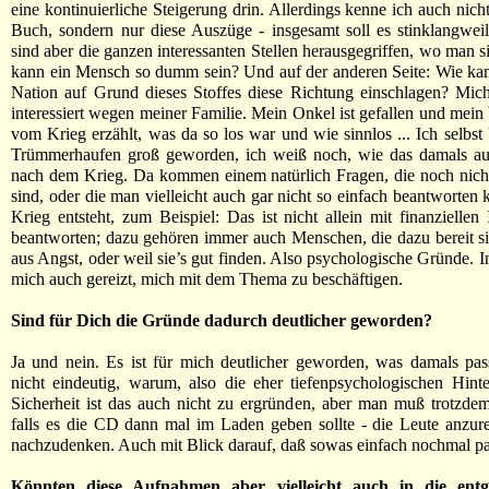
eine kontinuierliche Steigerung drin. Allerdings kenne ich auch nich
Buch, sondern nur diese Auszüge - insgesamt soll es stinklangweil
sind aber die ganzen interessanten Stellen herausgegriffen, wo man s
kann ein Mensch so dumm sein? Und auf der anderen Seite: Wie ka
Nation auf Grund dieses Stoffes diese Richtung einschlagen? Mic
interessiert wegen meiner Familie. Mein Onkel ist gefallen und mein 
vom Krieg erzählt, was da so los war und wie sinnlos ... Ich selbst
Trümmerhaufen groß geworden, ich weiß noch, wie das damals au
nach dem Krieg. Da kommen einem natürlich Fragen, die noch nich
sind, oder die man vielleicht auch gar nicht so einfach beantworten 
Krieg entsteht, zum Beispiel: Das ist nicht allein mit finanziellen 
beantworten; dazu gehören immer auch Menschen, die dazu bereit s
aus Angst, oder weil sie’s gut finden. Also psychologische Gründe. I
mich auch gereizt, mich mit dem Thema zu beschäftigen.
Sind für Dich die Gründe dadurch deutlicher geworden?
Ja und nein. Es ist für mich deutlicher geworden, was damals passi
nicht eindeutig, warum, also die eher tiefenpsychologischen Hint
Sicherheit ist das auch nicht zu ergründen, aber man muß trotzde
falls es die CD dann mal im Laden geben sollte - die Leute anzur
nachzudenken. Auch mit Blick darauf, daß sowas einfach nochmal pas
Könnten diese Aufnahmen aber vielleicht auch in die entge