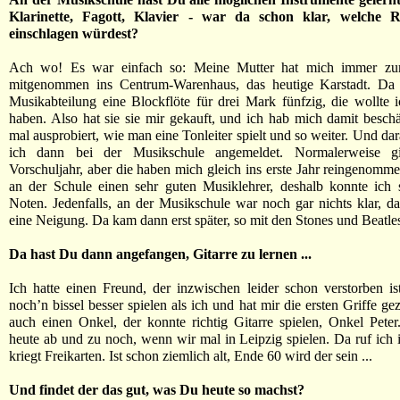
Klarinette, Fagott, Klavier - war da schon klar, welche 
einschlagen würdest?
Ach wo! Es war einfach so: Meine Mutter hat mich immer zu
mitgenommen ins Centrum-Warenhaus, das heutige Karstadt. Da 
Musikabteilung eine Blockflöte für drei Mark fünfzig, die wollte 
haben. Also hat sie sie mir gekauft, und ich hab mich damit beschäf
mal ausprobiert, wie man eine Tonleiter spielt und so weiter. Und da
ich dann bei der Musikschule angemeldet. Normalerweise gi
Vorschuljahr, aber die haben mich gleich ins erste Jahr reingenomme
an der Schule einen sehr guten Musiklehrer, deshalb konnte ich 
Noten. Jedenfalls, an der Musikschule war noch gar nichts klar, d
eine Neigung. Da kam dann erst später, so mit den Stones und Beatles 
Da hast Du dann angefangen, Gitarre zu lernen ...
Ich hatte einen Freund, der inzwischen leider schon verstorben is
noch’n bissel besser spielen als ich und hat mir die ersten Griffe gez
auch einen Onkel, der konnte richtig Gitarre spielen, Onkel Pet
heute ab und zu noch, wenn wir mal in Leipzig spielen. Da ruf ich 
kriegt Freikarten. Ist schon ziemlich alt, Ende 60 wird der sein ...
Und findet der das gut, was Du heute so machst?