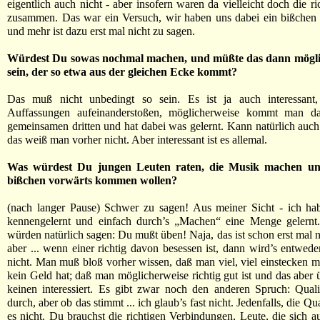
eigentlich auch nicht - aber insofern waren da vielleicht doch die r
zusammen. Das war ein Versuch, wir haben uns dabei ein bißchen 
und mehr ist dazu erst mal nicht zu sagen.
Würdest Du sowas nochmal machen, und müßte das dann mögli
sein, der so etwa aus der gleichen Ecke kommt?
Das muß nicht unbedingt so sein. Es ist ja auch interessan
Auffassungen aufeinanderstoßen, möglicherweise kommt man d
gemeinsamen dritten und hat dabei was gelernt. Kann natürlich auch
das weiß man vorher nicht. Aber interessant ist es allemal.
Was würdest Du jungen Leuten raten, die Musik machen un
bißchen vorwärts kommen wollen?
(nach langer Pause) Schwer zu sagen! Aus meiner Sicht - ich hab
kennengelernt und einfach durch’s „Machen“ eine Menge gelernt.
würden natürlich sagen: Du mußt üben! Naja, das ist schon erst mal n
aber ... wenn einer richtig davon besessen ist, dann wird’s entwede
nicht. Man muß bloß vorher wissen, daß man viel, viel einstecken
kein Geld hat; daß man möglicherweise richtig gut ist und das aber 
keinen interessiert. Es gibt zwar noch den anderen Spruch: Qualit
durch, aber ob das stimmt ... ich glaub’s fast nicht. Jedenfalls, die Qual
es nicht. Du brauchst die richtigen Verbindungen, Leute, die sich a