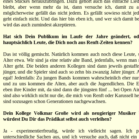
eines Stückes herauszubringen. Dazu gehört auch das einfache Lied
bleibt, aber wenn mehr da ist, dann versuche ich, damit zu a
möglicherweise gefällt das nicht jedem. Es gefällt sowieso nicht jed
geht einfach nicht. Und das hier bin eben ich, und wer sich damit be
wird das auch zumindest akzeptieren.
Hat sich Dein Publikum im Laufe der Jahre geändert, 
hauptsächlich Leute, die Dich noch aus Renft-Zeiten kennen?
Das ist völlig gemischt. Natürlich kommen auch noch diese Leute,
Alter etwa. Wir sind ja eine relativ alte Band, jedenfalls, wenn ma
Alter geht. Die beiden anderen Kollegen sind dann jeweils gestaffe
jünger, und die Spieler sind auch so zehn bis zwanzig Jahre jünger. A
egal! Jedenfalls: Zu jungen Bands kommen wahrscheinlich eher nur
und zu uns kommen die Alten, aber auch die Jugendlichen. Die El
eben ihre Kinder mit, da sind dann die jüngsten fünf ... bei Open Ai
sind also wirklich nicht nur die, die mich von Renft oder Karussell h
sind sozusagen schon Generationen nachgewachsen.
Dein Kollege Volkmar Große wird als neugieriger Musiker b
würdest Du Dir das Prädikat selbst auch verleihen?
Ja - experimentierfreudig, würde ich vielleicht sagen. Ich p
unterschiedliche Sachen aus, und ich versuche auch, daß nicht ein