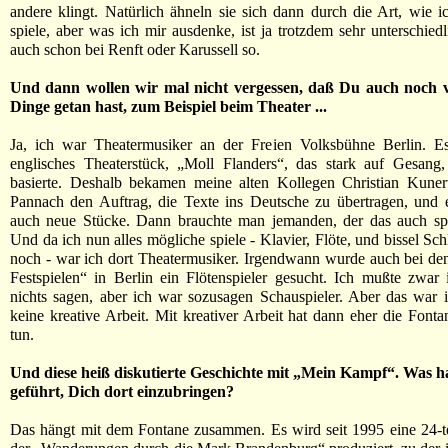
andere klingt. Natürlich ähneln sie sich dann durch die Art, wie i
spiele, aber was ich mir ausdenke, ist ja trotzdem sehr unterschied
auch schon bei Renft oder Karussell so.
Und dann wollen wir mal nicht vergessen, daß Du auch noch v
Dinge getan hast, zum Beispiel beim Theater ...
Ja, ich war Theatermusiker an der Freien Volksbühne Berlin. E
englisches Theaterstück, „Moll Flanders“, das stark auf Gesang,
basierte. Deshalb bekamen meine alten Kollegen Christian Kuner
Pannach den Auftrag, die Texte ins Deutsche zu übertragen, und 
auch neue Stücke. Dann brauchte man jemanden, der das auch spi
Und da ich nun alles mögliche spiele - Klavier, Flöte, und bissel Sc
noch - war ich dort Theatermusiker. Irgendwann wurde auch bei d
Festspielen“ in Berlin ein Flötenspieler gesucht. Ich mußte zwar
nichts sagen, aber ich war sozusagen Schauspieler. Aber das war
keine kreative Arbeit. Mit kreativer Arbeit hat dann eher die Fonta
tun.
Und diese heiß diskutierte Geschichte mit „Mein Kampf“. Was h
geführt, Dich dort einzubringen?
Das hängt mit dem Fontane zusammen. Es wird seit 1995 eine 24-te