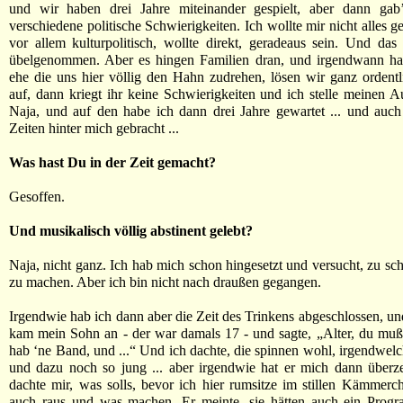
und wir haben drei Jahre miteinander gespielt, aber dann gab
verschiedene politische Schwierigkeiten. Ich wollte mir nicht alles ge
vor allem kulturpolitisch, wollte direkt, geradeaus sein. Und da
übelgenommen. Aber es hingen Familien dran, und irgendwann hab
ehe die uns hier völlig den Hahn zudrehen, lösen wir ganz ordent
auf, dann kriegt ihr keine Schwierigkeiten und ich stelle meinen Au
Naja, und auf den habe ich dann drei Jahre gewartet ... und auch
Zeiten hinter mich gebracht ...
Was hast Du in der Zeit gemacht?
Gesoffen.
Und musikalisch völlig abstinent gelebt?
Naja, nicht ganz. Ich hab mich schon hingesetzt und versucht, zu sch
zu machen. Aber ich bin nicht nach draußen gegangen.
Irgendwie hab ich dann aber die Zeit des Trinkens abgeschlossen, un
kam mein Sohn an - der war damals 17 - und sagte, „Alter, du mußt
hab ‘ne Band, und ...“ Und ich dachte, die spinnen wohl, irgendwel
und dazu noch so jung ... aber irgendwie hat er mich dann überz
dachte mir, was solls, bevor ich hier rumsitze im stillen Kämmerc
auch raus und was machen. Er meinte, sie hätten auch ein Prog