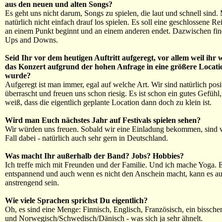
aus den neuen und alten Songs?
Es geht uns nicht darum, Songs zu spielen, die laut und schnell sind
natürlich nicht einfach drauf los spielen. Es soll eine geschlossene Rei
an einem Punkt beginnt und an einem anderen endet. Dazwischen fin
Ups and Downs.
Seid Ihr vor dem heutigen Auftritt aufgeregt, vor allem weil ihr w
das Konzert aufgrund der hohen Anfrage in eine größere Locatio
wurde?
Aufgeregt ist man immer, egal auf welche Art. Wir sind natürlich posi
überrascht und freuen uns schon riesig. Es ist schon ein gutes Gefüh
weiß, dass die eigentlich geplante Location dann doch zu klein ist.
Wird man Euch nächstes Jahr auf Festivals spielen sehen?
Wir würden uns freuen. Sobald wir eine Einladung bekommen, sind w
Fall dabei - natürlich auch sehr gern in Deutschland.
Was macht Ihr außerhalb der Band? Jobs? Hobbies?
Ich treffe mich mit Freunden und der Familie. Und ich mache Yoga. Es
entspannend und auch wenn es nicht den Anschein macht, kann es a
anstrengend sein.
Wie viele Sprachen sprichst Du eigentlich?
Oh, es sind eine Menge: Finnisch, Englisch, Französisch, ein bissch
und Norwegisch/Schwedisch/Dänisch - was sich ja sehr ähnelt.