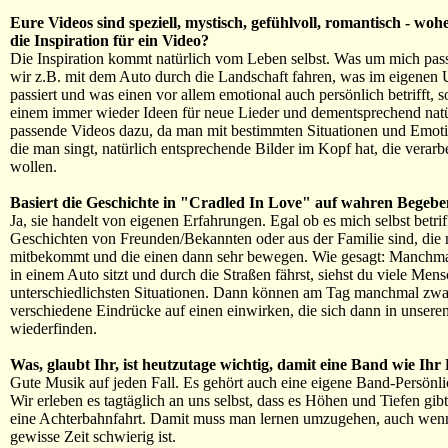
Eure Videos sind speziell, mystisch, gefühlvoll, romantisch - wo
die Inspiration für ein Video?
Die Inspiration kommt natürlich vom Leben selbst. Was um mich pass
wir z.B. mit dem Auto durch die Landschaft fahren, was im eigenen
passiert und was einen vor allem emotional auch persönlich betrifft,
einem immer wieder Ideen für neue Lieder und dementsprechend natü
passende Videos dazu, da man mit bestimmten Situationen und Emoti
die man singt, natürlich entsprechende Bilder im Kopf hat, die verarb
wollen.
Basiert die Geschichte in "Cradled In Love" auf wahren Begebe
Ja, sie handelt von eigenen Erfahrungen. Egal ob es mich selbst betrif
Geschichten von Freunden/Bekannten oder aus der Familie sind, die
mitbekommt und die einen dann sehr bewegen. Wie gesagt: Manchm
in einem Auto sitzt und durch die Straßen fährst, siehst du viele Men
unterschiedlichsten Situationen. Dann können am Tag manchmal zw
verschiedene Eindrücke auf einen einwirken, die sich dann in unsere
wiederfinden.
Was, glaubt Ihr, ist heutzutage wichtig, damit eine Band wie Ihr 
Gute Musik auf jeden Fall. Es gehört auch eine eigene Band-Persönli
Wir erleben es tagtäglich an uns selbst, dass es Höhen und Tiefen gibt
eine Achterbahnfahrt. Damit muss man lernen umzugehen, auch wenn
gewisse Zeit schwierig ist.