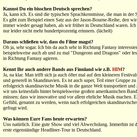
Kannst Du ein bisschen Deutsch sprechen?
Ja, kann ich. Es sind die typischen Sprachkenntnisse, die man in der S
Es gibt zum Beispiel einen Satz aus der Jason-Bourne-Reihe, den wi
immer wieder gesagt haben, als wir früher in Deutschland waren. Ic
nur leider nicht mehr hundertprozentig erinnern. (lächelt)
Daraus schließen wir, dass du Filme magst?
Oh ja, sehr sogar. Ich bin da auch sehr in Richtung Fantasy interessiert
beispielsweise auch ab und zu mal "Dungeons and Dragons" oder les
in Richtung Fantasy agieren.
Kennt Ihr auch andere Bands aus Finnland wie z.B.
HIM
?
Ja, na klar. Man trifft sich ja auch öfter mal auf den kleineren Festiva
und generell in Skandinavien. Es ist auch super, Teil einer Gruppe zu 
erfolgreich skandinavische Musik in die ganze Welt transportiert und 
wir uns keinesfalls hinter beispielsweise großen amerikanischen Ban
müssen; dass wir innovative und vor allem ehrliche Musik machen. Es 
Gefühl, genannt zu werden, wenn nach erfolgreichen skandinavisch
gefragt wird.
Was können Eure Fans heute erwarten?
Uns natürlich. Eine gute Show und viel Abwechslung. Immerhin ist d
erste eigenständige Headliner-Tour in Deutschland.