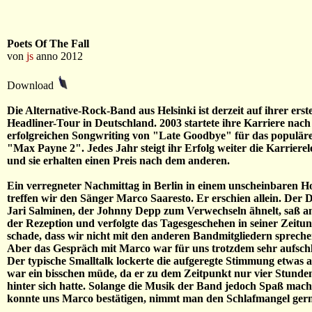
Poets Of The Fall
von
js
anno 2012
Download
Die Alternative-Rock-Band aus Helsinki ist derzeit auf ihrer erst
Headliner-Tour in Deutschland. 2003 startete ihre Karriere nac
erfolgreichen Songwriting von "Late Goodbye" für das populär
"Max Payne 2". Jedes Jahr steigt ihr Erfolg weiter die Karrierele
und sie erhalten einen Preis nach dem anderen.
Ein verregneter Nachmittag in Berlin in einem unscheinbaren Ho
treffen wir den Sänger Marco Saaresto. Er erschien allein. De
Jari Salminen, der Johnny Depp zum Verwechseln ähnelt, saß a
der Rezeption und verfolgte das Tagesgeschehen in seiner Zeitu
schade, dass wir nicht mit den anderen Bandmitgliedern sprech
Aber das Gespräch mit Marco war für uns trotzdem sehr aufschl
Der typische Smalltalk lockerte die aufgeregte Stimmung etwas 
war ein bisschen müde, da er zu dem Zeitpunkt nur vier Stunde
hinter sich hatte. Solange die Musik der Band jedoch Spaß mach
konnte uns Marco bestätigen, nimmt man den Schlafmangel gern