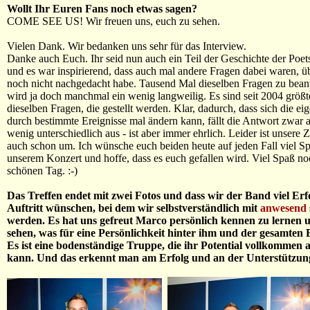
Wollt Ihr Euren Fans noch etwas sagen?
COME SEE US! Wir freuen uns, euch zu sehen.
Vielen Dank. Wir bedanken uns sehr für das Interview.
Danke auch Euch. Ihr seid nun auch ein Teil der Geschichte der Poet
und es war inspirierend, dass auch mal andere Fragen dabei waren, üb
noch nicht nachgedacht habe. Tausend Mal dieselben Fragen zu bean
wird ja doch manchmal ein wenig langweilig. Es sind seit 2004 größte
dieselben Fragen, die gestellt werden. Klar, dadurch, dass sich die e
durch bestimmte Ereignisse mal ändern kann, fällt die Antwort zwar 
wenig unterschiedlich aus - ist aber immer ehrlich. Leider ist unsere 
auch schon um. Ich wünsche euch beiden heute auf jeden Fall viel Sp
unserem Konzert und hoffe, dass es euch gefallen wird. Viel Spaß n
schönen Tag. :-)
Das Treffen endet mit zwei Fotos und dass wir der Band viel Erf
Auftritt wünschen, bei dem wir selbstverständlich mit
anwesend
werden. Es hat uns gefreut Marco persönlich kennen zu lernen 
sehen, was für eine Persönlichkeit hinter ihm und der gesamten 
Es ist eine bodenständige Truppe, die ihr Potential vollkommen 
kann. Und das erkennt man am Erfolg und an der Unterstützun