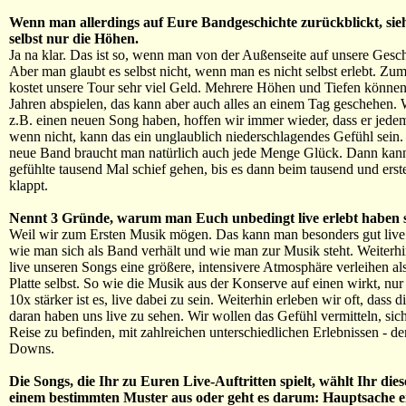
Wenn man allerdings auf Eure Bandgeschichte zurückblickt, sie
selbst nur die Höhen.
Ja na klar. Das ist so, wenn man von der Außenseite auf unsere Geschi
Aber man glaubt es selbst nicht, wenn man es nicht selbst erlebt. Zum
kostet unsere Tour sehr viel Geld. Mehrere Höhen und Tiefen können 
Jahren abspielen, das kann aber auch alles an einem Tag geschehen.
z.B. einen neuen Song haben, hoffen wir immer wieder, dass er jedem
wenn nicht, kann das ein unglaublich niederschlagendes Gefühl sein.
neue Band braucht man natürlich auch jede Menge Glück. Dann kann
gefühlte tausend Mal schief gehen, bis es dann beim tausend und ers
klappt.
Nennt 3 Gründe, warum man Euch unbedingt live erlebt haben so
Weil wir zum Ersten Musik mögen. Das kann man besonders gut live
wie man sich als Band verhält und wie man zur Musik steht. Weiterh
live unseren Songs eine größere, intensivere Atmosphäre verleihen als
Platte selbst. So wie die Musik aus der Konserve auf einen wirkt, nu
10x stärker ist es, live dabei zu sein. Weiterhin erleben wir oft, dass 
daran haben uns live zu sehen. Wir wollen das Gefühl vermitteln, sich
Reise zu befinden, mit zahlreichen unterschiedlichen Erlebnissen - d
Downs.
Die Songs, die Ihr zu Euren Live-Auftritten spielt, wählt Ihr die
einem bestimmten Muster aus oder geht es darum: Hauptsache e