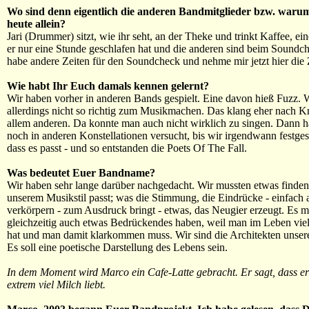
Wo sind denn eigentlich die anderen Bandmitglieder bzw. warum
heute allein?
Jari (Drummer) sitzt, wie ihr seht, an der Theke und trinkt Kaffee, eine
er nur eine Stunde geschlafen hat und die anderen sind beim Soundch
habe andere Zeiten für den Soundcheck und nehme mir jetzt hier die Z
Wie habt Ihr Euch damals kennen gelernt?
Wir haben vorher in anderen Bands gespielt. Eine davon hieß Fuzz.
allerdings nicht so richtig zum Musikmachen. Das klang eher nach K
allem anderen. Da konnte man auch nicht wirklich zu singen. Dann h
noch in anderen Konstellationen versucht, bis wir irgendwann festgest
dass es passt - und so entstanden die Poets Of The Fall.
Was bedeutet Euer Bandname?
Wir haben sehr lange darüber nachgedacht. Wir mussten etwas finden
unserem Musikstil passt; was die Stimmung, die Eindrücke - einfach a
verkörpern - zum Ausdruck bringt - etwas, das Neugier erzeugt. Es m
gleichzeitig auch etwas Bedrückendes haben, weil man im Leben vie
hat und man damit klarkommen muss. Wir sind die Architekten unser
Es soll eine poetische Darstellung des Lebens sein.
In dem Moment wird Marco ein Cafe-Latte gebracht. Er sagt, dass er
extrem viel Milch liebt.