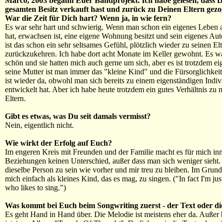
Marco, 2003 begann Euer Bandprojekt. Ich habe gelesen, dass 
gesamten Besitz verkauft hast und zurück zu Deinen Eltern gezog
War die Zeit für Dich hart? Wenn ja, in wie fern?
Es war sehr hart und schwierig. Wenn man schon ein eigenes Leben 
hat, erwachsen ist, eine eigene Wohnung besitzt und sein eigenes Aut
ist das schon ein sehr seltsames Gefühl, plötzlich wieder zu seinen El
zurückzukehren. Ich habe dort acht Monate im Keller gewohnt. Es w
schön und sie hatten mich auch gerne um sich, aber es ist trotzdem ei
seine Mutter ist man immer das "kleine Kind" und die Fürsorglichkeit
ist wieder da, obwohl man sich bereits zu einem eigenständigen Indi
entwickelt hat. Aber ich habe heute trotzdem ein gutes Verhältnis zu
Eltern.
Gibt es etwas, was Du seit damals vermisst?
Nein, eigentlich nicht.
Wie wirkt der Erfolg auf Euch?
Im engeren Kreis mit Freunden und der Familie macht es für mich inn
Beziehungen keinen Unterschied, außer dass man sich weniger sieht.
dieselbe Person zu sein wie vorher und mir treu zu bleiben. Im Grund
mich einfach als kleines Kind, das es mag, zu singen. ("In fact I'm just 
who likes to sing.")
Was kommt bei Euch beim Songwriting zuerst - der Text oder di
Es geht Hand in Hand über. Die Melodie ist meistens eher da. Außer