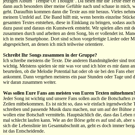
jetzigen Album "Temple Of Thought". Da fielen mir die Texte eher e
dann auch besonders über meine Gefühle nach und schaue in mich, w
geht. Daraufhin kommen dann die Texte aus mir heraus. Vieles nehme
meinem Umfeld auf. Die Band hilft mir, wenn bereits einzelne Stücke
gesamten Textes entstehen, diese in Einklang zu bringen, sodass auc
dazu passt und daraus ein Kunstwerk entsteht. Wir spielen alles mit d
zusammen durch und arbeiten an dem Song, bis er vollendet ist. Ma
ich in mein Smartphone. Dort sind schon vorgefertigte Lieder oder M
abgespeichert, an denen ich mich teilweise orientiere.
Schreibt Ihr Songs zusammen in der Gruppe?
Ich schreibe meistens die Texte. Die anderen Bandmitglieder sind tr
wichtig. Meistens spielen sie mir was vor und ich höre es mir dann a
beurteilen, ob die Melodie Potential hat oder ob sie bei den Fans eher
ankommt. Dann vergehen meistens ein paar Stunden oder Tage und d
wir daran zusammen weiter.
Was sollen Eure Fans am meisten von Euren Texten mitnehmen
Jeder Song ist wichtig und unsere Fans sollen auch die Botschaften 
Zeilen mitbekommen. Es ist nicht so, dass wir einfach irgendwelche 
schreiben und passende Musik dazu machen, nur um auf der Bühne z
wollen eine Botschaft vermitteln. Hauptsächlich die, dass das Leben 
mal schlecht laufen kann. Wie an der Börse geht es auf und ab, aber 
sich die Lebenslinie im Gesamtabschnitt an, geht es doch immer berg
ist das Entscheidende.