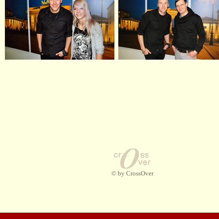
© by CrossOver