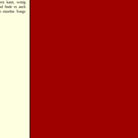
eren kann, wenig
nd finde es auch
n einzelne Songs