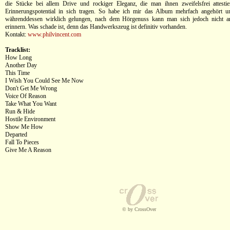
die Stücke bei allem Drive und rockiger Eleganz, die man ihnen zweifelsfrei attesti
Erinnerungspotential in sich tragen. So habe ich mir das Album mehrfach angehört u
währenddessen wirklich gelungen, nach dem Hörgenuss kann man sich jedoch nicht a
erinnern. Was schade ist, denn das Handwerkszeug ist definitiv vorhanden.
Kontakt:
www.philvincent.com
Tracklist:
How Long
Another Day
This Time
I Wish You Could See Me Now
Don't Get Me Wrong
Voice Of Reason
Take What You Want
Run & Hide
Hostile Environment
Show Me How
Departed
Fall To Pieces
Give Me A Reason
© by CrossOver