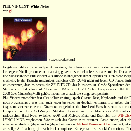
PHIL VINCENT: White Noise
von
gl
(Eigenproduktion)
Es gibt sie zahlreich, die fleißigen Arbeitstiere, die unbeeindruckt vom vorherrschenden Zeit
ihre eigene Musik produzieren, unabhängig davon, wie klein die Resonanz auch ist. Der ame
und Songschreiber Phil Vincent aus Rhode Island gehört dieser Spezies an. Daß diese Besp
erscheint, ist der Tatsache geschuldet, daß diese CD(-ROM) nicht auf jedem CD-Player läuft
zu entnehmen, dass es bereits die ZEHNTE CD des Künstlers ist. Große Spezialisten de
Stimme von Phil schon auf Alben von TRAGIK (CD 2007 über Escape) oder CIR
2008 über MusicBuyMail) gehört haben, wo er auch die Songs komponierte.
Phil Vincent macht hier fast alles selbst: er singt, spielt Gitarre, Bass, Keyboards und die
noch programmiert, was man auch leider bisweilen zu deutlich vernimmt. Für sieben der 
insgesamt vier verschiedene Gitarristen eingeladen, die ihre Lead-Parts beisteuern zu den 
komponierten Hard-Rock-Songs. Stilistisch bewegt sich die Musik des Allrounders
melodischen Hard Rock zwischen AOR und Melodic Metal und lässt sich mit
WINGE
LYNCH MOB vergleichen. Warum sich das Ganze zwar mitunter klasse anhört, aber de
unter einer ähnlich gelagerten Angelegenheit wie die
Michael-Bormann-Alben
rangiert, ist 
armselige Aufmachung (im Farbdrucker kopiertes Einlegeblatt als "Booklet") zurückzufüh