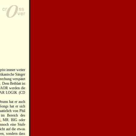
geist immer weiter
rikanische Sänger
rechung verspätet
. Dem Beiblatt ist
s AOR werden die
CULAR LOGIK (CD
 Drums hat er auch
Songs hat er sich
natürlich von Phil
 im Bereich des
R
, MR. BIG oder
nnoch eine Stufe
nicht auf die etwas
ren, sondern dass