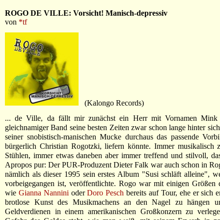
ROGO DE VILLE: Vorsicht! Manisch-depressiv
von
*tf
(Kalongo Records)
... de Ville, da fällt mir zunächst ein Herr mit Vornamen Mink 
gleichnamiger Band seine besten Zeiten zwar schon lange hinter sich 
seiner snobistisch-manischen Mucke durchaus das passende Vorbi
bürgerlich Christian Rogotzki, liefern könnte. Immer musikalisch
Stühlen, immer etwas daneben aber immer treffend und stilvoll, das
Apropos pur: Der PUR-Produzent Dieter Falk war auch schon in Ro
nämlich als dieser 1995 sein erstes Album "Susi schläft alleine", w
vorbeigegangen ist, veröffentlichte. Rogo war mit einigen Größen
wie
Gianna Nannini
oder
Doro Pesch
bereits auf Tour, ehe er sich e
brotlose Kunst des Musikmachens an den Nagel zu hängen un
Geldverdienen in einem amerikanischen Großkonzern zu verleg