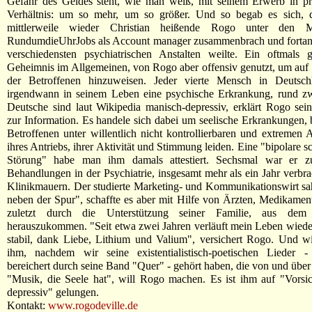
Gefahr des Geldes steht, wie man weiß, mit seinem Erwerb in pr
Verhältnis: um so mehr, um so größer. Und so begab es sich, 
mittlerweile wieder Christian heißende Rogo unter den 
RundumdieUhrJobs als Account manager zusammenbrach und fortan d
verschiedensten psychiatrischen Anstalten weilte. Ein oftmals g
Geheimnis im Allgemeinen, von Rogo aber offensiv genutzt, um auf
der Betroffenen hinzuweisen. Jeder vierte Mensch in Deutschl
irgendwann in seinem Leben eine psychische Erkrankung, rund zw
Deutsche sind laut Wikipedia manisch-depressiv, erklärt Rogo sei
zur Information. Es handele sich dabei um seelische Erkrankungen, 
Betroffenen unter willentlich nicht kontrollierbaren und extremen
ihres Antriebs, ihrer Aktivität und Stimmung leiden. Eine "bipolare s
Störung" habe man ihm damals attestiert. Sechsmal war er zu
Behandlungen in der Psychiatrie, insgesamt mehr als ein Jahr verbrac
Klinikmauern. Der studierte Marketing- und Kommunikationswirt sah
neben der Spur", schaffte es aber mit Hilfe von Ärzten, Medikamen
zuletzt durch die Unterstützung seiner Familie, aus dem T
herauszukommen. "Seit etwa zwei Jahren verläuft mein Leben wied
stabil, dank Liebe, Lithium und Valium", versichert Rogo. Und w
ihm, nachdem wir seine existentialistisch-poetischen Lieder - 
bereichert durch seine Band "Quer" - gehört haben, die von und über 
"Musik, die Seele hat", will Rogo machen. Es ist ihm auf "Vorsi
depressiv" gelungen.
Kontakt:
www.rogodeville.de