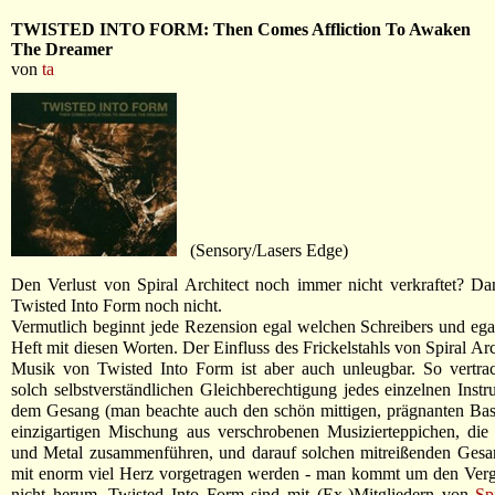
TWISTED INTO FORM: Then Comes Affliction To Awaken
The Dreamer
von
ta
(Sensory/Lasers Edge)
Den Verlust von Spiral Architect noch immer nicht verkraftet? D
Twisted Into Form noch nicht.
Vermutlich beginnt jede Rezension egal welchen Schreibers und eg
Heft mit diesen Worten. Der Einfluss des Frickelstahls von Spiral Arc
Musik von Twisted Into Form ist aber auch unleugbar. So vertrac
solch selbstverständlichen Gleichberechtigung jedes einzelnen Inst
dem Gesang (man beachte auch den schön mittigen, prägnanten Bass
einzigartigen Mischung aus verschrobenen Musizierteppichen, die
und Metal zusammenführen, und darauf solchen mitreißenden Gesan
mit enorm viel Herz vorgetragen werden - man kommt um den Vergl
nicht herum. Twisted Into Form sind mit (Ex-)Mitgliedern von
Sp