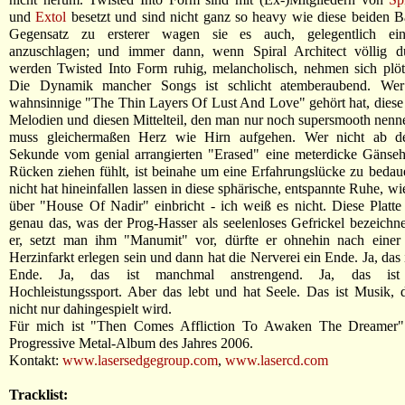
und
Extol
besetzt und sind nicht ganz so heavy wie diese beiden 
Gegensatz zu ersterer wagen sie es auch, gelegentlich ein
anzuschlagen; und immer dann, wenn Spiral Architect völlig d
werden Twisted Into Form ruhig, melancholisch, nehmen sich plöt
Die Dynamik mancher Songs ist schlicht atemberaubend. Wer
wahnsinnige "The Thin Layers Of Lust And Love" gehört hat, diese 
Melodien und diesen Mittelteil, den man nur noch supersmooth nen
muss gleichermaßen Herz wie Hirn aufgehen. Wer nicht ab der
Sekunde vom genial arrangierten "Erased" eine meterdicke Gänseh
Rücken ziehen fühlt, ist beinahe um eine Erfahrungslücke zu bedau
nicht hat hineinfallen lassen in diese sphärische, entspannte Ruhe, wie
über "House Of Nadir" einbricht - ich weiß es nicht. Diese Platte i
genau das, was der Prog-Hasser als seelenloses Gefrickel bezeich
er, setzt man ihm "Manumit" vor, dürfte er ohnehin nach eine
Herzinfarkt erlegen sein und dann hat die Nerverei ein Ende. Ja, das
Ende. Ja, das ist manchmal anstrengend. Ja, das ist 
Hochleistungssport. Aber das lebt und hat Seele. Das ist Musik, di
nicht nur dahingespielt wird.
Für mich ist "Then Comes Affliction To Awaken The Dreamer" 
Progressive Metal-Album des Jahres 2006.
Kontakt:
www.lasersedgegroup.com
,
www.lasercd.com
Tracklist: