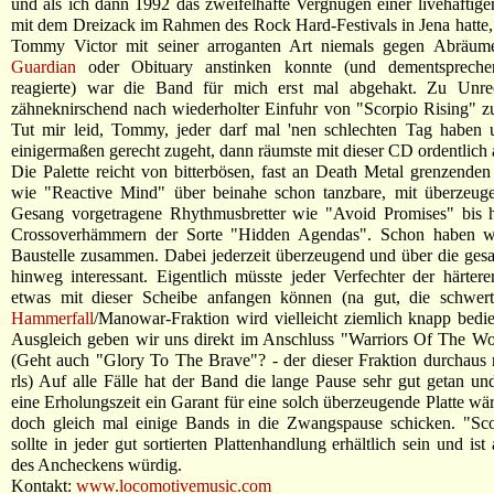
und als ich dann 1992 das zweifelhafte Vergnügen einer livehafti
mit dem Dreizack im Rahmen des Rock Hard-Festivals in Jena hatte
Tommy Victor mit seiner arroganten Art niemals gegen Abräu
Guardian
oder Obituary anstinken konnte (und dementsprechen
reagierte) war die Band für mich erst mal abgehakt. Zu Unre
zähneknirschend nach wiederholter Einfuhr von "Scorpio Rising" 
Tut mir leid, Tommy, jeder darf mal 'nen schlechten Tag haben
einigermaßen gerecht zugeht, dann räumste mit dieser CD ordentlich 
Die Palette reicht von bitterbösen, fast an Death Metal grenzenden
wie "Reactive Mind" über beinahe schon tanzbare, mit überzeug
Gesang vorgetragene Rhythmusbretter wie "Avoid Promises" bis h
Crossoverhämmern der Sorte "Hidden Agendas". Schon haben w
Baustelle zusammen. Dabei jederzeit überzeugend und über die gesa
hinweg interessant. Eigentlich müsste jeder Verfechter der härter
etwas mit dieser Scheibe anfangen können (na gut, die schwer
Hammerfall
/Manowar-Fraktion wird vielleicht ziemlich knapp bedi
Ausgleich geben wir uns direkt im Anschluss "Warriors Of The Wo
(Geht auch "Glory To The Brave"? - der dieser Fraktion durchaus
rls) Auf alle Fälle hat der Band die lange Pause sehr gut getan u
eine Erholungszeit ein Garant für eine solch überzeugende Platte wär
doch gleich mal einige Bands in die Zwangspause schicken. "Sco
sollte in jeder gut sortierten Plattenhandlung erhältlich sein und ist 
des Ancheckens würdig.
Kontakt:
www.locomotivemusic.com