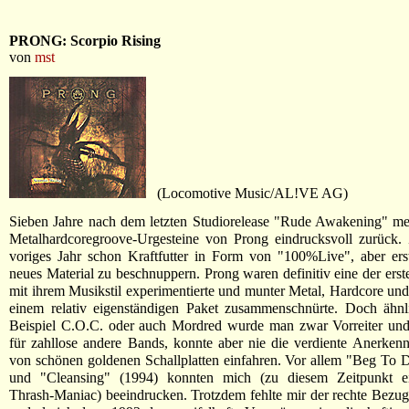
PRONG: Scorpio Rising
von
mst
(Locomotive Music/AL!VE AG)
Sieben Jahre nach dem letzten Studiorelease "Rude Awakening" me
Metalhardcoregroove-Urgesteine von Prong eindrucksvoll zurück.
voriges Jahr schon Kraftfutter in Form von "100%Live", aber erst 
neues Material zu beschnuppern. Prong waren definitiv eine der erst
mit ihrem Musikstil experimentierte und munter Metal, Hardcore und 
einem relativ eigenständigen Paket zusammenschnürte. Doch ähn
Beispiel C.O.C. oder auch Mordred wurde man zwar Vorreiter und
für zahllose andere Bands, konnte aber nie die verdiente Anerke
von schönen goldenen Schallplatten einfahren. Vor allem "Beg To D
und "Cleansing" (1994) konnten mich (zu diesem Zeitpunkt ein
Thrash-Maniac) beeindrucken. Trotzdem fehlte mir der rechte Bezu