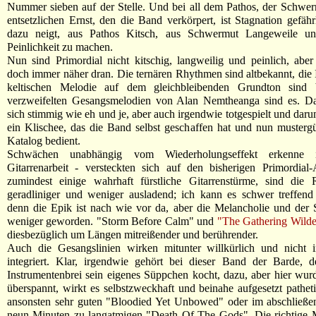
Nummer sieben auf der Stelle. Und bei all dem Pathos, der Schwe
entsetzlichen Ernst, den die Band verkörpert, ist Stagnation gefährl
dazu neigt, aus Pathos Kitsch, aus Schwermut Langeweile un
Peinlichkeit zu machen.
Nun sind Primordial nicht kitschig, langweilig und peinlich, ab
doch immer näher dran. Die ternären Rhythmen sind altbekannt, die I
keltischen Melodie auf dem gleichbleibenden Grundton sind 
verzweifelten Gesangsmelodien von Alan Nemtheanga sind es. Das 
sich stimmig wie eh und je, aber auch irgendwie totgespielt und dar
ein Klischee, das die Band selbst geschaffen hat und nun musterg
Katalog bedient.
Schwächen unabhängig vom Wiederholungseffekt erkenne
Gitarrenarbeit - versteckten sich auf den bisherigen Primordial
zumindest einige wahrhaft fürstliche Gitarrenstürme, sind die R
geradliniger und weniger ausladend; ich kann es schwer treffend
denn die Epik ist nach wie vor da, aber die Melancholie und der
weniger geworden. "Storm Before Calm" und
"The Gathering Wilde
diesbezüglich um Längen mitreißender und berührender.
Auch die Gesangslinien wirken mitunter willkürlich und nicht 
integriert. Klar, irgendwie gehört bei dieser Band der Barde, 
Instrumentenbrei sein eigenes Süppchen kocht, dazu, aber hier wu
überspannt, wirkt es selbstzweckhaft und beinahe aufgesetzt pathet
ansonsten sehr guten "Bloodied Yet Unbowed" oder im abschließe
neun Minuten zu langatmigen "Death Of The Gods". Die richtige 