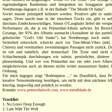
eigenständigem Bardentum und Integration ins Songganze gel
Nemtheanga dagegen z.B. in der Ballade "The Mouth Of Judas".
Soviel musste prinzipiell kritisiert werden. Positives gibt es natü
sagen. Denn taucht man in die einzelnen Tracks ein, gibt es auf
durchaus Entdeckenswürdiges. Simon O'Laoghaire liefert die verspi
Performance ab, die je ein Primordial-Album aufwies. Im Bereic
Gesangs, der 95% des Albums ausmacht (Ausnahme ist das partiell
gekreischte "God's Old Snake") hat Nemtheanga noch mehr V
Sicherheit entwickelt, schreckt auch vor True-Metal-Vibes (inkl
Chören) und vereinzelten zweistimmigen Passagen nicht zurück. D
ist roh und natürlich, aber trennscharf. Die Texte sind nicht
Schlachtenepik durchdrungen wie zuletzt, persönlicher, düsterer
phrasenlastig. Und wer von Primordial nur ein oder zwei Alben
möglicherweise auch an diesem nichts weiter auszusetzen finden. I
Ordnung.
Für mich dagegen zeigt "Redemption ..." im Draufblick, dass Pri
kreative Neuorientierung benötigen, um nicht mit dem nächsten A
kitschig, langweilig und peinlich zu werden.
Kontakt:
www.primordialweb.com
,
www.metalblade.de
Tracklist:
1. No Grave Deep Enough
2. Lain With The Wolf