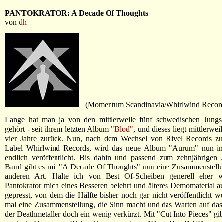
PANTOKRATOR: A Decade Of Thoughts
von
dh
(Momentum Scandinavia/Whirlwind Recor
Lange hat man ja von den mittlerweile fünf schwedischen Jungs
gehört - seit ihrem letzten Album
"Blod"
, und dieses liegt mittlerwe
vier Jahre zurück. Nun, nach dem Wechsel von Rivel Records z
Label Whirlwind Records, wird das neue Album "Aurum" nun i
endlich veröffentlicht. Bis dahin und passend zum zehnjährigen 
Band gibt es mit "A Decade Of Thoughts" nun eine Zusammenstellu
anderen Art. Halte ich von Best Of-Scheiben generell eher 
Pantokrator mich eines Besseren belehrt und älteres Demomaterial 
gepresst, von dem die Hälfte bisher noch gar nicht veröffentlicht w
mal eine Zusammenstellung, die Sinn macht und das Warten auf da
der Deathmetaller doch ein wenig verkürzt. Mit "Cut Into Pieces" gib