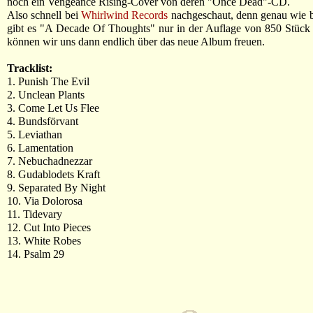
noch ein Vengeance Rising-Cover von deren "Once Dead"-CD.
Also schnell bei
Whirlwind Records
nachgeschaut, denn genau wie 
gibt es "A Decade Of Thoughts" nur in der Auflage von 850 Stück
können wir uns dann endlich über das neue Album freuen.
Tracklist:
1. Punish The Evil
2. Unclean Plants
3. Come Let Us Flee
4. Bundsförvant
5. Leviathan
6. Lamentation
7. Nebuchadnezzar
8. Gudablodets Kraft
9. Separated By Night
10. Via Dolorosa
11. Tidevary
12. Cut Into Pieces
13. White Robes
14. Psalm 29