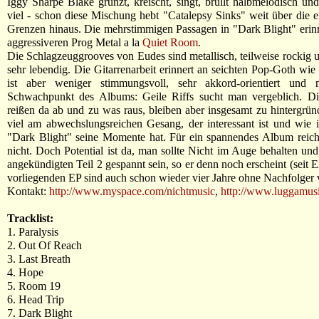
Iggy Sharpe Blake grunzt, kreischt, singt, brüllt halbmelodisch und
viel - schon diese Mischung hebt "Catalepsy Sinks" weit über die 
Grenzen hinaus. Die mehrstimmigen Passagen in "Dark Blight" erin
aggressiveren Prog Metal a la
Quiet Room
.
Die Schlagzeuggrooves von Eudes sind metallisch, teilweise rockig 
sehr lebendig. Die Gitarrenarbeit erinnert an seichten Pop-Goth wie
ist aber weniger stimmungsvoll, sehr akkord-orientiert und 
Schwachpunkt des Albums: Geile Riffs sucht man vergeblich. D
reißen da ab und zu was raus, bleiben aber insgesamt zu hintergrün
viel am abwechslungsreichen Gesang, der interessant ist und wie
"Dark Blight" seine Momente hat. Für ein spannendes Album reich
nicht. Doch Potential ist da, man sollte Nicht im Auge behalten und
angekündigten Teil 2 gespannt sein, so er denn noch erscheint (seit 
vorliegenden EP sind auch schon wieder vier Jahre ohne Nachfolger 
Kontakt:
http://www.myspace.com/nichtmusic
,
http://www.luggamus
Tracklist:
1. Paralysis
2. Out Of Reach
3. Last Breath
4. Hope
5. Room 19
6. Head Trip
7. Dark Blight