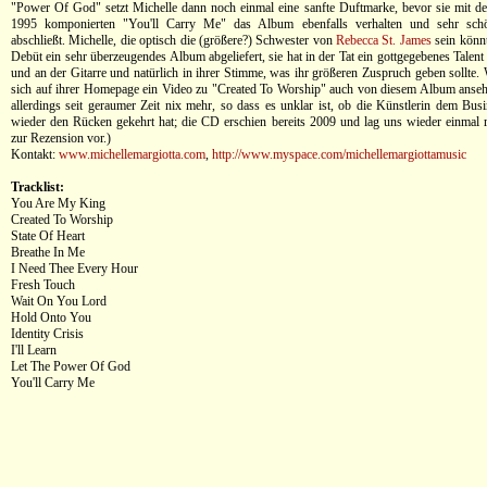
"Power Of God" setzt Michelle dann noch einmal eine sanfte Duftmarke, bevor sie mit de
1995 komponierten "You'll Carry Me" das Album ebenfalls verhalten und sehr schö
abschließt. Michelle, die optisch die (größere?) Schwester von
Rebecca St. James
sein könnte
Debüt ein sehr überzeugendes Album abgeliefert, sie hat in der Tat ein gottgegebenes Tale
und an der Gitarre und natürlich in ihrer Stimme, was ihr größeren Zuspruch geben sollte.
sich auf ihrer Homepage ein Video zu "Created To Worship" auch von diesem Album ansehe
allerdings seit geraumer Zeit nix mehr, so dass es unklar ist, ob die Künstlerin dem Busi
wieder den Rücken gekehrt hat; die CD erschien bereits 2009 und lag uns wieder einmal re
zur Rezension vor.)
Kontakt:
www.michellemargiotta.com
,
http://www.myspace.com/michellemargiottamusic
Tracklist:
You Are My King
Created To Worship
State Of Heart
Breathe In Me
I Need Thee Every Hour
Fresh Touch
Wait On You Lord
Hold Onto You
Identity Crisis
I'll Learn
Let The Power Of God
You'll Carry Me