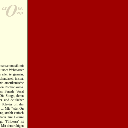
instreammusik mit
ir unser Webmaster
 allen ist gemein,
hendasein fristet,
Die amerikanische
amen Ronkonkoma.
hen Female Vocal
 Die Songs, deren
er und deutlicher
s Klavier oft das
 ... Mit "Wait On
ng strahlt einfach
dann ihre Gitarre
. "I'll Learn" ist
. Mit dem ruhigen