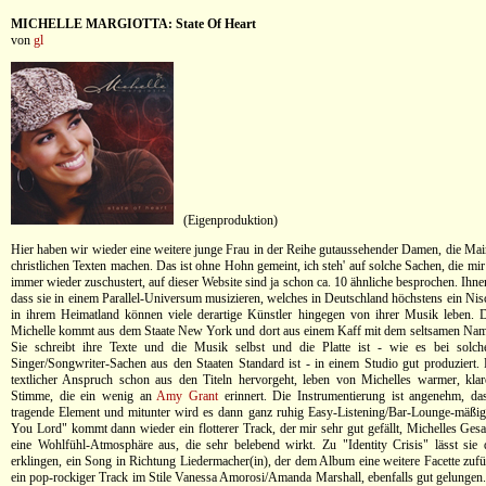
MICHELLE MARGIOTTA: State Of Heart
von
gl
(Eigenproduktion)
Hier haben wir wieder eine weitere junge Frau in der Reihe gutaussehender Damen, die Ma
christlichen Texten machen. Das ist ohne Hohn gemeint, ich steh' auf solche Sachen, die m
immer wieder zuschustert, auf dieser Website sind ja schon ca. 10 ähnliche besprochen. Ihnen
dass sie in einem Parallel-Universum musizieren, welches in Deutschland höchstens ein Nisc
in ihrem Heimatland können viele derartige Künstler hingegen von ihrer Musik leben. 
Michelle kommt aus dem Staate New York und dort aus einem Kaff mit dem seltsamen N
Sie schreibt ihre Texte und die Musik selbst und die Platte ist - wie es bei solc
Singer/Songwriter-Sachen aus den Staaten Standard ist - in einem Studio gut produziert.
textlicher Anspruch schon aus den Titeln hervorgeht, leben von Michelles warmer, klar
Stimme, die ein wenig an
Amy Grant
erinnert. Die Instrumentierung ist angenehm, da
tragende Element und mitunter wird es dann ganz ruhig Easy-Listening/Bar-Lounge-mäßig
You Lord" kommt dann wieder ein flotterer Track, der mir sehr gut gefällt, Michelles Gesa
eine Wohlfühl-Atmosphäre aus, die sehr belebend wirkt. Zu "Identity Crisis" lässt sie 
erklingen, ein Song in Richtung Liedermacher(in), der dem Album eine weitere Facette zufügt
ein pop-rockiger Track im Stile Vanessa Amorosi/Amanda Marshall, ebenfalls gut gelungen