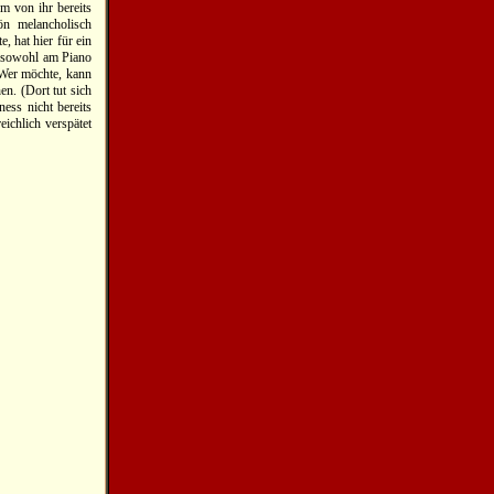
m von ihr bereits
n melancholisch
, hat hier für ein
nt sowohl am Piano
 Wer möchte, kann
n. (Dort tut sich
ness nicht bereits
ichlich verspätet