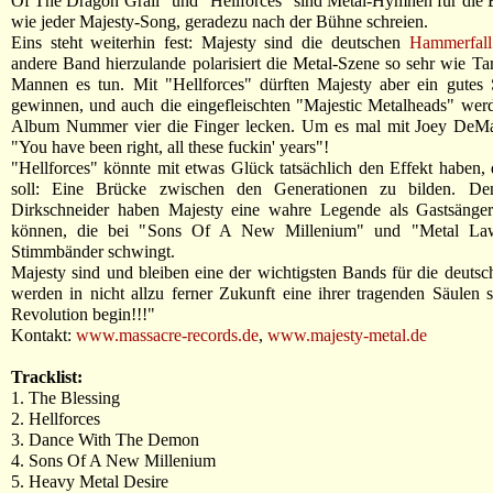
Of The Dragon Grail" und "Hellforces" sind Metal-Hymnen für die E
wie jeder Majesty-Song, geradezu nach der Bühne schreien.
Eins steht weiterhin fest: Majesty sind die deutschen
Hammerfall
andere Band hierzulande polarisiert die Metal-Szene so sehr wie Ta
Mannen es tun. Mit "Hellforces" dürften Majesty aber ein gutes
gewinnen, und auch die eingefleischten "Majestic Metalheads" wer
Album Nummer vier die Finger lecken. Um es mal mit Joey DeMa
"You have been right, all these fuckin' years"!
"Hellforces" könnte mit etwas Glück tatsächlich den Effekt haben,
soll: Eine Brücke zwischen den Generationen zu bilden. D
Dirkschneider haben Majesty eine wahre Legende als Gastsänger 
können, die bei "Sons Of A New Millenium" und "Metal La
Stimmbänder schwingt.
Majesty sind und bleiben eine der wichtigsten Bands für die deuts
werden in nicht allzu ferner Zukunft eine ihrer tragenden Säulen s
Revolution begin!!!"
Kontakt:
www.massacre-records.de
,
www.majesty-metal.de
Tracklist:
1. The Blessing
2. Hellforces
3. Dance With The Demon
4. Sons Of A New Millenium
5. Heavy Metal Desire