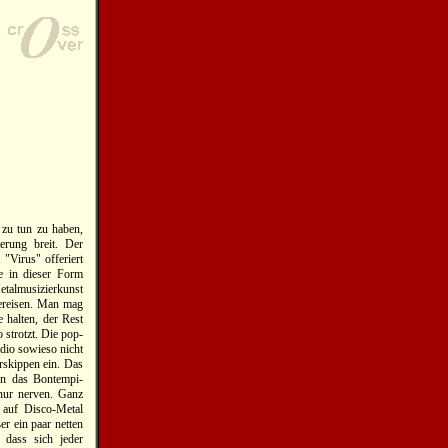
 zu tun zu haben,
erung breit. Der
Virus" offeriert
de in dieser Form
etalmusizierkunst
bereisen. Man mag
 halten, der Rest
 strotzt. Die pop-
dio sowieso nicht
rskippen ein. Das
en das Bontempi-
 nur nerven. Ganz
 auf Disco-Metal
r ein paar netten
 dass sich jeder