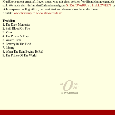
Musikkonsument ernsthaft fragen muss, was mit einer solchen Veröffentlichung eigentlic
soll. Wer auch den fünfhundertfünfundzwanzigsten
STRATOVARIUS
-,
HELLOWEEN
- 
nicht verpassen will, greift zu, der Rest lässt von diesem Virus lieber die Finger.
Kontakt:
www.heavenly.fr
,
www.afm-records.de
Tracklist:
1. The Dark Memories
2. Spill Blood On Fire
3. Virus
4. The Power & Fury
5. Wasted Time
6. Bravery In The Field
7. Liberty
8. When The Rain Begins To Fall
9. The Prince Of The World
© by CrossOver