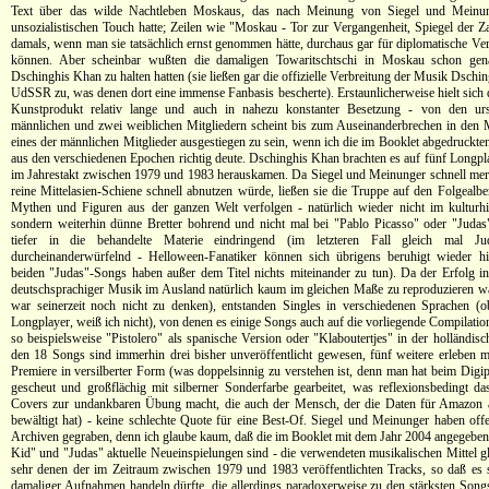
Text über das wilde Nachtleben Moskaus, das nach Meinung von Siegel und Meinung
unsozialistischen Touch hatte; Zeilen wie "Moskau - Tor zur Vergangenheit, Spiegel der Zar
damals, wenn man sie tatsächlich ernst genommen hätte, durchaus gar für diplomatische V
können. Aber scheinbar wußten die damaligen Towaritschtschi in Moskau schon gen
Dschinghis Khan zu halten hatten (sie ließen gar die offizielle Verbreitung der Musik Dschi
UdSSR zu, was denen dort eine immense Fanbasis bescherte). Erstaunlicherweise hielt sich 
Kunstprodukt relativ lange und auch in nahezu konstanter Besetzung - von den urs
männlichen und zwei weiblichen Mitgliedern scheint bis zum Auseinanderbrechen in den M
eines der männlichen Mitglieder ausgestiegen zu sein, wenn ich die im Booklet abgedruckte
aus den verschiedenen Epochen richtig deute. Dschinghis Khan brachten es auf fünf Longpla
im Jahrestakt zwischen 1979 und 1983 herauskamen. Da Siegel und Meinunger schnell merk
reine Mittelasien-Schiene schnell abnutzen würde, ließen sie die Truppe auf den Folgealb
Mythen und Figuren aus der ganzen Welt verfolgen - natürlich wieder nicht im kulturhi
sondern weiterhin dünne Bretter bohrend und nicht mal bei "Pablo Picasso" oder "Judas
tiefer in die behandelte Materie eindringend (im letzteren Fall gleich mal J
durcheinanderwürfelnd - Helloween-Fanatiker können sich übrigens beruhigt wieder hi
beiden "Judas"-Songs haben außer dem Titel nichts miteinander zu tun). Da der Erfolg i
deutschsprachiger Musik im Ausland natürlich kaum im gleichen Maße zu reproduzieren 
war seinerzeit noch nicht zu denken), entstanden Singles in verschiedenen Sprachen (
Longplayer, weiß ich nicht), von denen es einige Songs auch auf die vorliegende Compilatio
so beispielsweise "Pistolero" als spanische Version oder "Klaboutertjes" in der holländis
den 18 Songs sind immerhin drei bisher unveröffentlicht gewesen, fünf weitere erleben m
Premiere in versilberter Form (was doppelsinnig zu verstehen ist, denn man hat beim Digi
gescheut und großflächig mit silberner Sonderfarbe gearbeitet, was reflexionsbedingt d
Covers zur undankbaren Übung macht, die auch der Mensch, der die Daten für Amazon au
bewältigt hat) - keine schlechte Quote für eine Best-Of. Siegel und Meinunger haben offen
Archiven gegraben, denn ich glaube kaum, daß die im Booklet mit dem Jahr 2004 angegebe
Kid" und "Judas" aktuelle Neueinspielungen sind - die verwendeten musikalischen Mittel gl
sehr denen der im Zeitraum zwischen 1979 und 1983 veröffentlichten Tracks, so daß es
damaliger Aufnahmen handeln dürfte, die allerdings paradoxerweise zu den stärksten Song