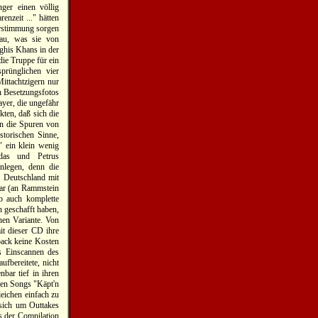
er einen völlig
enzeit ..." hätten
erstimmung sorgen
au, was sie von
nghis Khans in der
die Truppe für ein
prünglichen vier
ittachtzigern nur
n Besetzungsfotos
yer, die ungefähr
ten, daß sich die
en die Spuren von
storischen Sinne,
" ein klein wenig
udas und Petrus
nlegen, denn die
n Deutschland mit
war (an Rammstein
ob auch komplette
n geschafft haben,
chen Variante. Von
it dieser CD ihre
pack keine Kosten
as Einscannen des
fbereitete, nicht
bar tief in ihren
nen Songs "Käpt'n
eichen einfach zu
 sich um Outtakes
s der Compilation