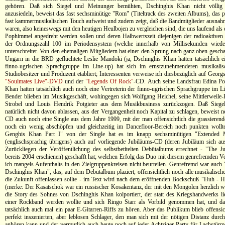
gehören. Daß sich Siegel und Meinunger bemühten, Dschinghis Khan nicht völlig 
anzusiedeln, beweist das fast sechsminütige "Rom" (Titeltrack des zweiten Albums), das 
fast kammermusikalischen Touch aufweist und zudem zeigt, daß die Bandmitglieder ausnah
waren, also keineswegs mit den heutigen Heulbojen zu vergleichen sind, die uns laufend als
Pophimmel angedreht werden sollen und deren Halbwertszeit diejenigen der radioaktiven 
der Ordnungszahl 100 im Periodensystem (welche innerhalb von Millisekunden wieder
unterschreitet. Von den ehemaligen Mitgliedern hat einer den Sprung nach ganz oben gescha
Ungarn in die BRD geflüchtete Leslie Mandoki (ja, Dschinghis Khan hatten tatsächlich ei
finno-ugrischen Sprachgruppe im Line-up) hat sich im ernstzunehmenderen musikalis
Studiobesitzer und Produzent etabliert; Interessenten verweise ich diesbezüglich auf Geor
"Soulmates Live"-DVD
und der
"Legends Of Rock"
-CD. Auch seine Landsfrau Edina Po
Khan hatten tatsächlich auch noch eine Vertreterin der finno-ugrischen Sprachgruppe im L
Bender blieben im Musikgeschäft, wohingegen sich Wolfgang Heichel, seine Mittlerweile-
Strobel und Louis Hendrik Potgieter aus dem Musikbusiness zurückzogen. Daß Sieg
natürlich nicht davon ablassen, aus der Vergangenheit noch Kapital zu schlagen, beweist n
CD auch noch eine Single aus dem Jahre 1999, mit der man offensichtlich die grassierend
noch ein wenig abschöpfen und gleichzeitig im Dancefloor-Bereich noch punkten wollt
Genghis Khan Part I" von der Single hat es im knapp sechsminütigen "Extended 
(englischsprachig übrigens) auch auf vorliegende Jubiläums-CD (deren Jubiläum sich a
Zurückliegen der Veröffentlichung des selbstbetitelten Debütalbums errechnet - "The J
bereits 2004 erschienen) geschafft hat; welchen Erfolg das Duo mit diesem genrefremden Ve
ich mangels Aufenthalts in den Zielgruppenkreisen nicht beurteilen. Genrefremd war auc
Dschinghis Khan", das, auf dem Debütalbum plaziert, offensichtlich noch alle musikalisch
die Zukunft offenlassen sollte - im Text wird nach dem eröffnenden Bockschuß "Huh - 
(merke: Der Kasatschok war ein russischer Kosakentanz, der mit den Mongolen herzlich we
die Story des Sohnes von Dschinghis Khan kolportiert, der statt des Kriegshandwerks l
einer Rockband werden wollte und sich Ringo Starr als Vorbild genommen hat, und da 
tatsächlich auch mal ein paar E-Gitarren-Riffs zu hören. Aber das Publikum blieb offensic
perfekt inszenierten, aber leblosen Schlager, den man sich mit der nötigen Distanz dur
anhören kann und der vermutlich auch heute noch auf jeder Achtziger-Party für Lachstü