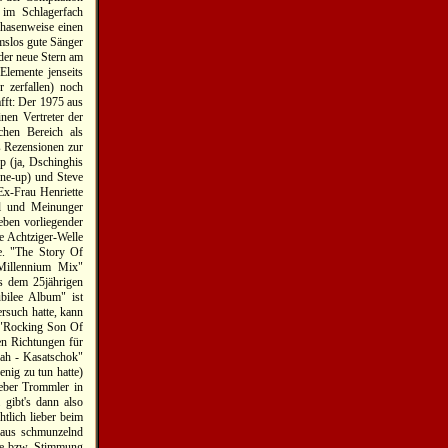
im Schlagerfach
phasenweise einen
mslos gute Sänger
 der neue Stern am
Elemente jenseits
 zerfallen) noch
fft: Der 1975 aus
nen Vertreter der
chen Bereich als
gs Rezensionen zur
p (ja, Dschinghis
ine-up) und Steve
Ex-Frau Henriette
el und Meinunger
eben vorliegender
e Achtziger-Welle
e. "The Story Of
Millennium Mix"
us dem 25jährigen
ubilee Album" ist
rsuch hatte, kann
h "Rocking Son Of
en Richtungen für
Hah - Kasatschok"
nig zu tun hatte)
ieber Trommler in
gibt's dann also
htlich lieber beim
chaus schmunzelnd
rme bzw. Stimmung