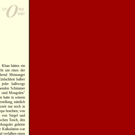
s Khan hätten ein
cht um eines der
Bernd Meinunger
infachheit halber
 jeder halbwegs
gehenden Schimmer
ir sind Mongolen"
n hatte in seinem
stellung, nämlich
iszeit nur noch in
opa brachten, von
n von Siegel und
ischen Touch, den
Mongolei gehörte
se Kalkulation war
d verfaßten einen