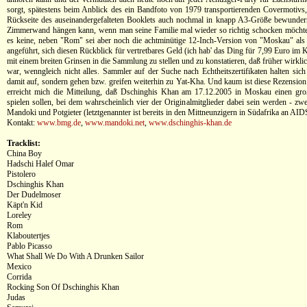
sorgt, spätestens beim Anblick des ein Bandfoto von 1979 transportierenden Covermotivs
Rückseite des auseinandergefalteten Booklets auch nochmal in knapp A3-Größe bewunder
Zimmerwand hängen kann, wenn man seine Familie mal wieder so richtig schocken möchte.
es keine, neben "Rom" sei aber noch die achtminütige 12-Inch-Version von "Moskau" al
angeführt, sich diesen Rückblick für vertretbares Geld (ich hab' das Ding für 7,99 Euro im 
mit einem breiten Grinsen in die Sammlung zu stellen und zu konstatieren, daß früher wirkl
war, wenngleich nicht alles. Sammler auf der Suche nach Echtheitszertifikaten halten sich
damit auf, sondern gehen bzw. greifen weiterhin zu Yat-Kha. Und kaum ist diese Rezension 
erreicht mich die Mitteilung, daß Dschinghis Khan am 17.12.2005 in Moskau einen gr
spielen sollen, bei dem wahrscheinlich vier der Originalmitglieder dabei sein werden - zwei
Mandoki und Potgieter (letztgenannter ist bereits in den Mittneunzigern in Südafrika an AID
Kontakt:
www.bmg.de
,
www.mandoki.net
,
www.dschinghis-khan.de
Tracklist:
China Boy
Hadschi Halef Omar
Pistolero
Dschinghis Khan
Der Dudelmoser
Käpt'n Kid
Loreley
Rom
Klaboutertjes
Pablo Picasso
What Shall We Do With A Drunken Sailor
Mexico
Corrida
Rocking Son Of Dschinghis Khan
Judas