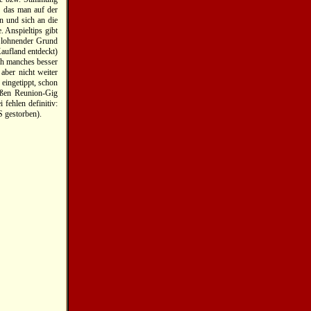
, das man auf der
n und sich an die
 Anspieltips gibt
s lohnender Grund
Kaufland entdeckt)
ich manches besser
 aber nicht weiter
eingetippt, schon
oßen Reunion-Gig
 fehlen definitiv:
S gestorben).