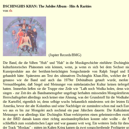
DSCHINGHIS KHAN: The Jubilee Album - Hits & Rarities
von
rls
(Jupiter Records/BMG)
Die Band, die die Silben "Huh" und "Hah" in die Musikgeschichte einführte: Dschinghi
kulturhistorisches Phänomen sein können, wenn, ja wenn es sich bei dem Sechser ni
Kunstprodukte aus der berühmt-berüchtigten Songschmiede von Ralph Siegel und 
gehandelt hätte. Spätestens am Text des ultimativen Dschinghis Khan-Hits, welcher der E
genauso wie die Band und auch das 1979er Debütalbum getauft wurde, merkte
Vernunftbegabte, daß Siegel und Meinunger von mittelasiatischer Kultur keinen tiefer
hatten. Immerhin ließen sie die Truppe eine Zeile wie "Laßt noch Wodka holen, denn w
singen - zur Zeit des als Bandnamensgeber ungefragt herhalten müssenden Mongolenfürste
Herrschaftsgebiet allerdings noch keiner eine Ahnung, was der Grundstoff für die Wodkaher
die Kartoffel, eigentlich ist, denn selbige wuchs bekanntlich mindestens seit der letzten E
Amerika, bevor der alte Kolumbus und seine Nachfolger sie zumindest schon mal nach Eur
wo aus es bis zur Mongolei auch nochmal ein paar Jährchen dauerte. Die Kalkulatio
Meinunger war allerdings klar: Dschinghis Khan verkörperten einen geheimnisvollen exot
in der BRD damals kaum einer richtig auseinanderpflücken konnte oder wollte - die 
schließlich zum sozialistischen Lager und war gaaaanz weit weg. Ein weiteres Indiz für die
der Track "Moskau" - mitten im Kalten Krieg kamen da zwei songschreibende Profitgeier un