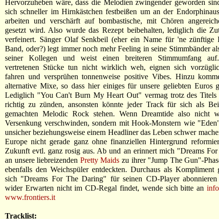
Hervorzuheben wäre, dass die Melodien zwingender geworden sind,
sich schneller im Hirnkästchen festbeißen um an der Endorphinau
arbeiten und verschärft auf bombastische, mit Chören angereiche
gesetzt wird. Also wurde das Rezept beibehalten, lediglich die Z
verfeinert. Sänger Olaf Senkbeil (eher ein Name für 'ne zünftige
Band, oder?) legt immer noch mehr Feeling in seine Stimmbänder als
seiner Kollegen und weist einen breiteren Stimmumfang auf
vertretenen Stücke tun nicht wirklich weh, eignen sich vorzügl
fahren und versprühen tonnenweise positive Vibes. Hinzu komm
alternative Mixe, so dass hier einiges für unsere geliebten Euros 
Lediglich "You Can't Burn My Heart Out" vermag trotz des Titels 
richtig zu zünden, ansonsten könnte jeder Track für sich als Bei
gemachten Melodic Rock stehen. Wenn Dreamtide also nicht w
Versenkung verschwinden, sondern mit Hook-Monstern wie "Eden
unsicher beziehungsweise einem Headliner das Leben schwer mache
Europe nicht gerade ganz ohne finanziellen Hintergrund reformiert
Zukunft evtl. ganz rosig aus. Ab und an erinnert mich "Dreams Fo
an unsere liebreizenden
Pretty Maids
zu ihrer "Jump The Gun"-Phase,
ebenfalls den Weichspüler entdeckten. Durchaus als Kompliment 
sich "Dreams For The Daring" für seinen CD-Player abonnieren 
wider Erwarten nicht im CD-Regal findet, wende sich bitte an
info
www.frontiers.it
Tracklist: