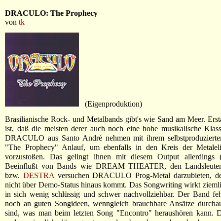
DRACULO: The Prophecy
von
tk
(Eigenproduktion)
Brasilianische Rock- und Metalbands gibt's wie Sand am Meer. Erst
ist, daß die meisten derer auch noch eine hohe musikalische Klas
DRACULO aus Santo André nehmen mit ihrem selbstproduzierten
"The Prophecy" Anlauf, um ebenfalls in den Kreis der Metalelit
vorzustoßen. Das gelingt ihnen mit diesem Output allerdings (
Beeinflußt von Bands wie DREAM THEATER, den Landsleut
bzw.
DESTRA
versuchen DRACULO Prog-Metal darzubieten, der
nicht über Demo-Status hinaus kommt. Das Songwriting wirkt ziemli
in sich wenig schlüssig und schwer nachvollziehbar. Der Band feh
noch an guten Songideen, wenngleich brauchbare Ansätze durcha
sind, was man beim letzten Song "Encontro" heraushören kann. D