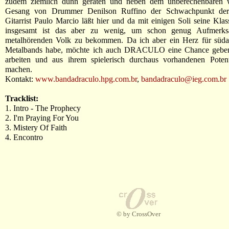
zudem ziemlich dünn geraten und neben dem unberechenbaren 
Gesang von Drummer Denilson Ruffino der Schwachpunkt der 
Gitarrist Paulo Marcio läßt hier und da mit einigen Soli seine Klass
insgesamt ist das aber zu wenig, um schon genug Aufmerks
metalhörenden Volk zu bekommen. Da ich aber ein Herz für süda
Metalbands habe, möchte ich auch DRACULO eine Chance geben
arbeiten und aus ihrem spielerisch durchaus vorhandenen Poten
machen.
Kontakt:
www.bandadraculo.hpg.com.br
,
bandadraculo@ieg.com.br
Tracklist:
1. Intro - The Prophecy
2. I'm Praying For You
3. Mistery Of Faith
4. Encontro
© by CrossOver