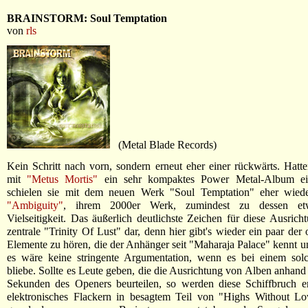
BRAINSTORM: Soul Temptation
von
rls
(Metal Blade Records)
Kein Schritt nach vorn, sondern erneut eher einer rückwärts. Hatt
mit
"Metus Mortis"
ein sehr kompaktes Power Metal-Album ein
schielen sie mit dem neuen Werk "Soul Temptation" eher wied
"Ambiguity"
, ihrem 2000er Werk, zumindest zu dessen et
Vielseitigkeit. Das äußerlich deutlichste Zeichen für diese Ausricht
zentrale "Trinity Of Lust" dar, denn hier gibt's wieder ein paar der 
Elemente zu hören, die der Anhänger seit "Maharaja Palace" kennt un
es wäre keine stringente Argumentation, wenn es bei einem sol
bliebe. Sollte es Leute geben, die die Ausrichtung von Alben anhand 
Sekunden des Openers beurteilen, so werden diese Schiffbruch er
elektronisches Flackern in besagtem Teil von "Highs Without Low