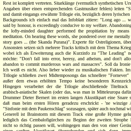
Rest ist komplett vertreten. Sitarklänge (vermutlich synthetischen U
Angaben über einen entsprechenden Gastmusiker fehlen) leiten "S
und damit eingangs erwähnte Trilogie ein, bezüglich deren lyrischen
Backgrounds ich einfach mal das Infoblatt zitiere: "Long ago ... 
said by honour, is exceedingly conducive to my welfare. Abandoning 
the lofty-minded daughter performed the propitiation by means
meditation. On hearing these words, she pondered over me mentally .
story goes ... (the Skanda Purana)". Experte für Ostreligionen, üb
Ansonsten setzen sich mehrere Tracks kritisch mit dem Thema Krieg
wobei ich als Erweiterung auch die Kurzinfo zu "The Leading" n
möchte: "Don't fall into error, heresy, and atheism, and don't al
abandon to commit murderous wars and massacres". Soll da Ironie
Ich weiß es nicht. Also lieber wieder zu musikalischen Fakten. 
Trilogie schließen zwei Midtemposongs das schnellere "Fornever" 
außer dem etwas erhöhten Tempo keine besonderen Kennzeiche
Hingegen verarbeitet der die Trilogie abschließende Titeltrack
arabisch-asiatische Skalen (oder das, was man in Mitteleuropa dafür
Drummer Dieter Bernert im ersten langen Akustikpart eine Snare s
daß man beim ersten Hören geradezu erschrickt - 'ne winzige 
"Sinfonie mit dem Paukenschlag" sozusagen, später auch nochmal w
Generell ist Brainstorm mit diesem Track eine große Hymne gelu
lediglich das Cembalofigürchen zu Beginn der zweiten Strophe k
nicht so richtig passen will, wohingegen man den von einer Geräu
einen sanften Akustikpart übergehenden und sich dann imm