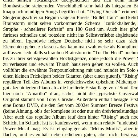
Bombastische steigernden Vorschlußteil sehr bald als integralen Be
knapp achtminütigen Songs begriffen hat. "Dying Outside" erinner
Steigerungsschrei zu Beginn vage an Priests "Bullet Train" und kehrt
Brainstorm nicht selten vorkommende Schema "zurückhaltende, 
Strophe - schnellerer Refrain" um 180 Grad um. Auch hier gibt'
furioses schnelles und trotzdem nicht ins Selbstverliebte abgleitend
zu hören. Irgendwie neigen Deutsche nicht so sehr dazu, sich
Elementen gehen zu lassen - das kann man wahlweise als Komplimen
auffassen. Jedenfalls schrauben Brainstorm in "To The Head" noch
bis zu ihrer selbstgewählten Höchstgrenze, ohne jedoch die Power 
zu verlassen und etwa im Thrash hausieren gehen zu wollen. Auch
vollführt die erwähnte Tempoumkehrung mit und mündet im Solo 
einen kleinen Frickelpart beider Gitarren (aber einen guten!). "Rising
regulären Teil des Albums in vergleichsweise epischem Midtempo 
gut akzentuiertem Piano ab - die limitierte Erstauflage von "Soul Tem
hier noch "Amarillo" dran, sicher nicht die typischste Coverwa
Original stammt von Tony Christie. Außerdem enthält besagte Ers
eine Bonus-DVD, die den Set vom 2002er Summer Breeze-Festival t
(keine Ahnung, ob's der komplette ist oder nur ein dreiviertelstündige
Aber auch das reguläre Album (auf dem hinter "Rising" auch noc
Schicht im Schacht ist) ist kaufenswert, wenn man relativ "undeutsc
Power Metal mag. Es ist eingängiger als "Metus Mortis", aber tr
flacher, und es enthält neben etlichem guten, aber nicht herausr