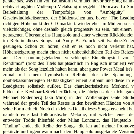
gerade das, was man von Brainstorm vermutet, bevor der Song dann 
relativ straighten Midtempo-Metalsong übergeht. "Doorway To Surv
Beibehaltung der Tempofolge von "Ambiguity" 
Geschwindigkeitsgrenze der Süddeutschen aus, bevor "The Leading
richtigen Höhepunkt der CD markiert: wieder eher im Midtempo st
vielschichtiger, ohne deshalb gleich progressiv zu sein, mit einem
getragenen Übergang ins Hauptsolo und einer weiteren Rückblende
im Refrain dieses Songs hat Andy B. Franck seit Ivanhoe-Zeite
gesungen. Schön zu hören, daß er es noch nicht verlernt hat
Höhensteigerung macht einen nicht unbeträchtlichen Teil des Reizes
aus. Der spannungsgeladene verschleppte Einleitungsteil vo
Rendimos" (trotz des Titels hauptsächlich in Englisch intoniert) ver
mehr, als der Song letztlich halten kann, aber guter Power Metal ist's
zumal mit einem hymnischen Refrain, der die Spannung 
doublebassunterlegten Halbtaktigkeit erneut aufbaut und diese in 
Leadgitarre solistisch auflöst. Das charakteristischste Merkmal
bilden die Keyboard-Streicherflächen, die übrigens der nicht ga
Michael Rodenberg (aka Miro) in den Wolfsburger Gate Studios
während der große Teil des Restes in den bewährten Händen von 
seine Form erhielt. Noch ein kleines Detail dieses Songs erscheint b
nämlich eine fast folkloristische Melodie, mit welcher einer der
entweder Todde Ihlenfeld oder Milan Loncaric, das Hauptsolo ei
"Fading" endet die Reihe der Songs, die ich auf meiner Promover
gekürzte und irgendwann nach dem Hauptsolo ausgefadete Versione