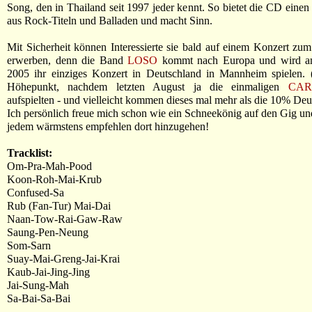
Song, den in Thailand seit 1997 jeder kennt. So bietet die CD eine
aus Rock-Titeln und Balladen und macht Sinn.
Mit Sicherheit können Interessierte sie bald auf einem Konzert zu
erwerben, denn die Band
LOSO
kommt nach Europa und wird am
2005 ihr einziges Konzert in Deutschland in Mannheim spielen. (
Höhepunkt, nachdem letzten August ja die einmaligen
CA
aufspielten - und vielleicht kommen dieses mal mehr als die 10% Deu
Ich persönlich freue mich schon wie ein Schneekönig auf den Gig un
jedem wärmstens empfehlen dort hinzugehen!
Tracklist:
Om-Pra-Mah-Pood
Koon-Roh-Mai-Krub
Confused-Sa
Rub (Fan-Tur) Mai-Dai
Naan-Tow-Rai-Gaw-Raw
Saung-Pen-Neung
Som-Sarn
Suay-Mai-Greng-Jai-Krai
Kaub-Jai-Jing-Jing
Jai-Sung-Mah
Sa-Bai-Sa-Bai