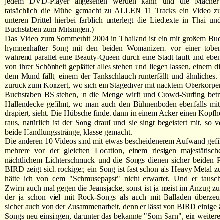
jedem DVD-Player angesehen werden kann und die Macher
tatsächlich die Mühe gemacht zu ALLEN 11 Tracks ein Video zu
unteren Drittel hierbei farblich unterlegt die Liedtexte in Thai und
Buchstaben zum Mitsingen.)
Das Video zum Sommerhit 2004 in Thailand ist ein mit großem Bud
hymnenhafter Song mit den beiden Womanizern vor einer tobe
während parallel eine Beauty-Queen durch eine Stadt läuft und ebe
von ihrer Schönheit geplättet alles stehen und liegen lassen, einem d
dem Mund fällt, einem der Tankschlauch runterfällt und ähnliches
zurück zum Konzert, wo sich ein Stagediver mit nacktem Oberkörper
Buchstaben BS stehen, in die Menge wirft und Crowd-Surfing betr
Hallendecke gefilmt, wo man auch den Bühnenboden ebenfalls mit
drapiert, sieht. Die Hübsche findet dann in einem Acker einen Kopfhö
raus, natürlich ist der Song drauf und sie singt begeistert mit, so 
beide Handlungsstränge, klasse gemacht.
Die anderen 10 Videos sind mit etwas bescheidenerem Aufwand gefi
mehrere vor der gleichen Location, einem riesigen majestätisc
nächtlichem Lichterschmuck und die Songs dienen sicher beiden P
BIRD zeigt sich rockiger, ein Song ist fast schon als Heavy Metal z
hätte ich von dem "Schmusepapst" nicht erwartet. Und er tausch
Zwirn auch mal gegen die Jeansjacke, sonst ist ja meist im Anzug z
der ja schon viel mit Rock-Songs als auch mit Balladen überzeugt
sicher auch von der Zusammenarbeit, denn er lässt von BIRD einige
Songs neu einsingen, darunter das bekannte "Som Sarn", ein weitere