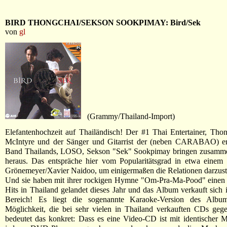
BIRD THONGCHAI/SEKSON SOOKPIMAY: Bird/Sek
von
gl
(Grammy/Thailand-Import)
Elefantenhochzeit auf Thailändisch! Der #1 Thai Entertainer, Tho
McIntyre und der Sänger und Gitarrist der (neben CARABAO) erf
Band Thailands, LOSO, Sekson "Sek" Sookpimay bringen zusammen
heraus. Das entspräche hier vom Popularitätsgrad in etwa einem
Grönemeyer/Xavier Naidoo, um einigermaßen die Relationen darzust
Und sie haben mit ihrer rockigen Hymne "Om-Pra-Ma-Pood" eine
Hits in Thailand gelandet dieses Jahr und das Album verkauft sich i
Bereich! Es liegt die sogenannte Karaoke-Version des Album
Möglichkeit, die bei sehr vielen in Thailand verkauften CDs geg
bedeutet das konkret: Dass es eine Video-CD ist mit identischer M