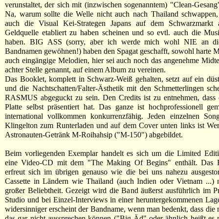
verunstaltet, der sich mit (inzwischen sogenanntem) "Clean-Gesang
Na, warum sollte die Welle nicht auch nach Thailand schwappen, 
auch die Visual Kei-Strategen Japans auf dem Schwarzmarkt 
Geldquelle etabliert zu haben scheinen und so evtl. auch die Musi
haben. BIG ASS (sorry, aber ich werde mich wohl NIE an die
Bandnamen gewöhnen!) haben den Spagat geschafft, sowohl harte M
auch eingängige Melodien, hier sei auch noch das angenehme Midt
achter Stelle genannt, auf einem Album zu vereinen.
Das Booklet, komplett in Schwarz-Weiß gehalten, setzt auf ein düs
und die Nachtschatten/Falter-Ästhetik mit den Schmetterlingen sc
RASMUS abgeguckt zu sein. Den Credits ist zu entnehmen, dass 
Platte selbst präsentiert hat. Das ganze ist hochprofessionell ge
international vollkommen konkurrenzfähig. Jeden einzelnen Song
Klingelton zum Runterladen und auf dem Cover unten links ist We
Astronauten-Getränk M-Roihahsip ("M-150") abgebildet.
Beim vorliegenden Exemplar handelt es sich um die Limited Editi
eine Video-CD mit dem "The Making Of Begins" enthält. Das
erfreut sich im übrigen genauso wie die bei uns nahezu ausgesto
Cassette in Ländern wie Thailand (auch Indien oder Vietnam ...)
großer Beliebtheit. Gezeigt wird die Band äußerst ausführlich im 
Studio und bei Einzel-Interviews in einer heruntergekommenen Lag
widersinniger erscheint der Bandname, wenn man bedenkt, dass die 
das gar nicht aussprechen können ("Big Äd" oder ähnlich heißt es m