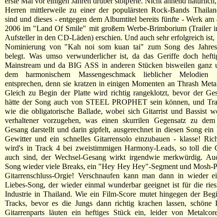
erste Mal vor einigen Jahren drüber stolperte. Nicht ahnend natürlich,
Herren mittlerweile zu einer der populärsten Rock-Bands Thaila
sind und dieses - entgegen dem Albumtitel bereits fünfte - Werk a
2006 im "Land Of Smile" mit großem Werbe-Brimborium (Trailer i
Aufsteller in den CD-Läden) erschien. Und auch sehr erfolgreich ist,
Nominierung von "Kah noi som kuan tai" zum Song des Jahres
belegt. Was umso verwunderlicher ist, da das Geriffe doch hefti
Mainstream und da BIG ASS in anderen Stücken bisweilen ganz u
dem harmonischem Massengeschmack lieblicher Melodien 
entsprechen, denn sie kratzen in einigen Momenten an Thrash Metal
Gleich zu Begin der Platte wird richtig rangeklotzt, bevor der Ge
hätte der Song auch von STEEL PROPHET sein können, und Tra
wie die obligatorische Ballade, wobei sich Gitarrist und Bassist w
verhaltener vorzugehen, was einen skurrilen Gegensatz zu dem 
Gesang darstellt und darin gipfelt, ausgerechnet in diesen Song ein 
Gewitter und ein schnelles Gitarrensolo einzubauen - klasse! Rich
wird's in Track 4 bei zweistimmigen Harmony-Leads, so toll die G
auch sind, der Wechsel-Gesang wirkt irgendwie merkwürdig. Au
Song wieder viele Breaks, ein "Hey Hey Hey"-Segment und Mosh-Pa
Gitarrenschluss-Orgie! Verschnaufen kann man dann in wieder e
Liebes-Song, der wieder einmal wunderbar geeignet ist für die rie
Industrie in Thailand. Wie ein Film-Score mutet hingegen der Begi
Tracks, bevor es die Jungs dann richtig krachen lassen, schöne 
Gitarrenparts läuten ein heftiges Stück ein, leider von Metalcor