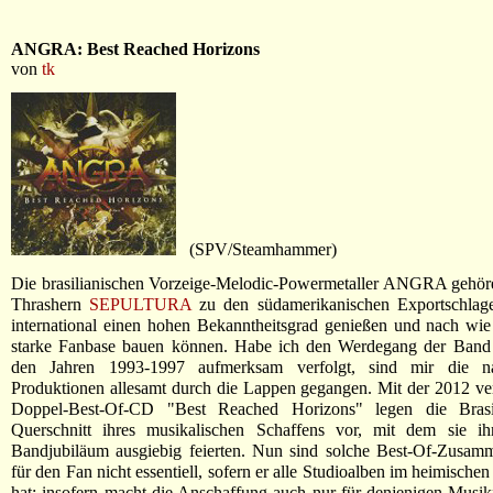
ANGRA: Best Reached Horizons
von
tk
(SPV/Steamhammer)
Die brasilianischen Vorzeige-Melodic-Powermetaller ANGRA gehör
Thrashern
SEPULTURA
zu den südamerikanischen Exportschlage
international einen hohen Bekanntheitsgrad genießen und nach wie
starke Fanbase bauen können. Habe ich den Werdegang der Band 
den Jahren 1993-1997 aufmerksam verfolgt, sind mir die na
Produktionen allesamt durch die Lappen gegangen. Mit der 2012 ver
Doppel-Best-Of-CD "Best Reached Horizons" legen die Brasil
Querschnitt ihres musikalischen Schaffens vor, mit dem sie ihr
Bandjubiläum ausgiebig feierten. Nun sind solche Best-Of-Zusamm
für den Fan nicht essentiell, sofern er alle Studioalben im heimische
hat; insofern macht die Anschaffung auch nur für denjenigen Musik