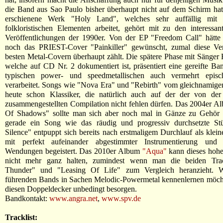
die Band aus Sao Paulo bisher überhaupt nicht auf dem Schirm ha
erschienene Werk "Holy Land", welches sehr auffällig mit br
folkloristischen Elementen arbeitet, gehört mit zu den interessan
Veröffentlichungen der 1990er. Von der EP "Freedom Call" hätte 
noch das PRIEST-Cover "Painkiller" gewünscht, zumal diese Ve
besten Metal-Covern überhaupt zählt. Die spätere Phase mit Sänger 
welche auf CD Nr. 2 dokumentiert ist, präsentiert eine gereifte Ba
typischen power- und speedmetallischen auch vermehrt episc
verarbeitet. Songs wie "Nova Era" und "Rebirth" vom gleichnamig
heute schon Klassiker, die natürlich auch auf der der von der
zusammengestellten Compilation nicht fehlen dürfen. Das 2004er 
Of Shadows" sollte man sich aber noch mal in Gänze zu Gehör 
gerade ein Song wie das räudig und progressiv durchsetzte St
Silence" entpuppt sich bereits nach erstmaligem Durchlauf als klein
mit perfekt aufeinander abgestimmter Instrumentierung und i
Wendungen begeistert. Das 2010er Album
"Aqua"
kann dieses hohe
nicht mehr ganz halten, zumindest wenn man die beiden Trac
Thunder" und "Leasing Of Life" zum Vergleich heranzieht. W
führenden Bands in Sachen Melodic-Powermetal kennenlernen möchte
diesen Doppeldecker unbedingt besorgen.
Bandkontakt:
www.angra.net
,
www.spv.de
Tracklist: