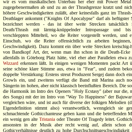
wir es vom musikalischen Unterbau her eher mit Power Metal
zugegebenermaßen ab und zu an der Thrashgrenze kratzt und nicht
höhere Geschwindigkeiten zuläßt, aber keinesfalls ganz im Thrash
Deathlager ankommt ("Knights Of Apocalypse" darf als heftigster
bezeichnet werden - das ist über weite Strecken tatsächlich f
Death/Thrash mit lärmig-knüppelnder Intropassage und bi
verschleppten Mittelteil, wo die Reiter vorgestellt werden, und 
Einschub, wo die Reiter offensichtlich zu arbeiten beginnen
Geschwindigkeit). Dazu kommt ein über weite Strecken kreischig-
von Bandkopf Art, der, wenn man ihn schon in die Death-Ecke s
allenfalls in Göteborg Platz hätte, viel eher aber Parallelen etwa 
Wizzard
erkennen läßt. In einigen wenigen Momenten packt Art ü
seine schöne klare Stimme aus, etwa in "Fear", und zudem bek
doppelte Verstärkung: Erstens streut Produzent Sergej dann doch ei
Growls ein, und zweitens verfügt die Band mit Marina auch no
Sängerin im hohen, aber nicht klassisch beeinflußten Bereich. Die so
die Harmonik im Intro des Openers "Holy Ecstasy" (aber nur die, n
des Songs) mit der im Intro von "Way To Happiness" der Bajuwar
vergleichen wäre, und ist auch für diverse der folkigen Melodien (di
Eigendefinition stimmt also) verantwortlich, wenngleich sie ge
schmachtende Gothicchanteuse geben kann und die betreffenden 
ein wenig gen alte
Tristania
oder Theatre Of Tragedy leitet. Gothic
ansonsten in der Musik aber recht wenig auf, allein schon d
Gothicverhältnisse deutlich zu hohe Durchschnittsgeschwindigkeit -