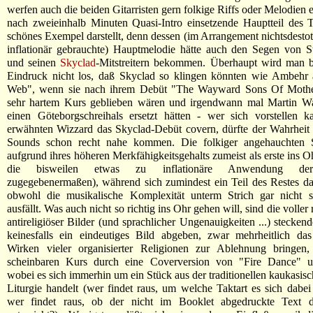
werfen auch die beiden Gitarristen gern folkige Riffs oder Melodien 
nach zweieinhalb Minuten Quasi-Intro einsetzende Hauptteil des Ti
schönes Exempel darstellt, denn dessen (im Arrangement nichtsdestot
inflationär gebrauchte) Hauptmelodie hätte auch den Segen von 
und seinen
Skyclad
-Mitstreitern bekommen. Überhaupt wird man b
Eindruck nicht los, daß Skyclad so klingen könnten wie Ambehr a
Web", wenn sie nach ihrem Debüt "The Wayward Sons Of Mothe
sehr hartem Kurs geblieben wären und irgendwann mal Martin Wa
einen Göteborgschreihals ersetzt hätten - wer sich vorstellen k
erwähnten Wizzard das Skyclad-Debüt covern, dürfte der Wahrheit
Sounds schon recht nahe kommen. Die folkiger angehauchten 
aufgrund ihres höheren Merkfähigkeitsgehalts zumeist als erste ins Oh
die bisweilen etwas zu inflationäre Anwendung de
zugegebenermaßen), während sich zumindest ein Teil des Restes da
obwohl die musikalische Komplexität unterm Strich gar nicht 
ausfällt. Was auch nicht so richtig ins Ohr gehen will, sind die voller 
antireligiöser Bilder (und sprachlicher Ungenauigkeiten ...) stecken
keinesfalls ein eindeutiges Bild abgeben, zwar mehrheitlich das
Wirken vieler organisierter Religionen zur Ablehnung bringen,
scheinbaren Kurs durch eine Coverversion von "Fire Dance" un
wobei es sich immerhin um ein Stück aus der traditionellen kaukasis
Liturgie handelt (wer findet raus, um welche Taktart es sich dabei
wer findet raus, ob der nicht im Booklet abgedruckte Text 