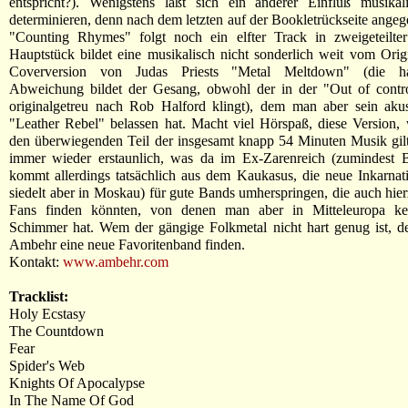
entspricht?). Wenigstens läßt sich ein anderer Einfluß musikali
determinieren, denn nach dem letzten auf der Bookletrückseite ange
"Counting Rhymes" folgt noch ein elfter Track in zweigeteilte
Hauptstück bildet eine musikalisch nicht sonderlich weit vom Origi
Coverversion von Judas Priests "Metal Meltdown" (die hau
Abweichung bildet der Gesang, obwohl der in der "Out of control
originalgetreu nach Rob Halford klingt), dem man aber sein akus
"Leather Rebel" belassen hat. Macht viel Hörspaß, diese Version,
den überwiegenden Teil der insgesamt knapp 54 Minuten Musik gilt
immer wieder erstaunlich, was da im Ex-Zarenreich (zumindest 
kommt allerdings tatsächlich aus dem Kaukasus, die neue Inkarna
siedelt aber in Moskau) für gute Bands umherspringen, die auch hier
Fans finden könnten, von denen man aber in Mitteleuropa ke
Schimmer hat. Wem der gängige Folkmetal nicht hart genug ist, d
Ambehr eine neue Favoritenband finden.
Kontakt:
www.ambehr.com
Tracklist:
Holy Ecstasy
The Countdown
Fear
Spider's Web
Knights Of Apocalypse
In The Name Of God