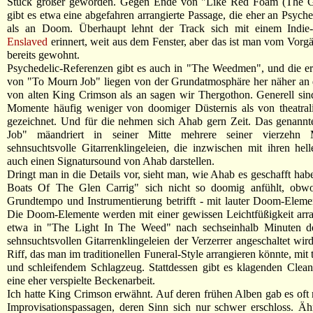
Stück größer geworden. Gegen Ende von "Like Red Foam (The G
gibt es etwa eine abgefahren arrangierte Passage, die eher an Psyche
als an Doom. Überhaupt lehnt der Track sich mit einem Indie-
Enslaved
erinnert, weit aus dem Fenster, aber das ist man vom Vorg
bereits gewohnt.
Psychedelic-Referenzen gibt es auch in "The Weedmen", und die e
von "To Mourn Job" liegen von der Grundatmosphäre her näher an 
von alten King Crimson als an sagen wir Thergothon. Generell sin
Momente häufig weniger von doomiger Düsternis als von theatrali
gezeichnet. Und für die nehmen sich Ahab gern Zeit. Das genann
Job" mäandriert in seiner Mitte mehrere seiner vierzehn
sehnsuchtsvolle Gitarrenklingeleien, die inzwischen mit ihren he
auch einen Signatursound von Ahab darstellen.
Dringt man in die Details vor, sieht man, wie Ahab es geschafft hab
Boats Of The Glen Carrig" sich nicht so doomig anfühlt, obw
Grundtempo und Instrumentierung betrifft - mit lauter Doom-Elemen
Die Doom-Elemente werden mit einer gewissen Leichtfüßigkeit arr
etwa in "The Light In The Weed" nach sechseinhalb Minuten d
sehnsuchtsvollen Gitarrenklingeleien der Verzerrer angeschaltet wird
Riff, das man im traditionellen Funeral-Style arrangieren könnte, mit
und schleifendem Schlagzeug. Stattdessen gibt es klagenden Clea
eine eher verspielte Beckenarbeit.
Ich hatte King Crimson erwähnt. Auf deren frühen Alben gab es oft
Improvisationspassagen, deren Sinn sich nur schwer erschloss. Äh