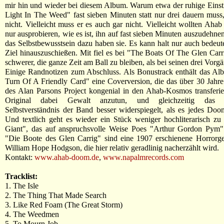
mir hin und wieder bei diesem Album. Warum etwa der ruhige Eins
Light In The Weed" fast sieben Minuten statt nur drei dauern muss,
nicht. Vielleicht muss er es auch gar nicht. Vielleicht wollten Ahab
nur ausprobieren, wie es ist, ihn auf fast sieben Minuten auszudehne
das Selbstbewusstsein dazu haben sie. Es kann halt nur auch bedeut
Ziel hinauszuschießen. Mit fiel es bei "The Boats Of The Glen Carri
schwerer, die ganze Zeit am Ball zu bleiben, als bei seinen drei Vorg
Einige Randnotizen zum Abschluss. Als Bonustrack enthält das Al
Turn Of A Friendly Card" eine Coverversion, die das über 30 Jahre 
des Alan Parsons Project kongenial in den Ahab-Kosmos transferi
Original dabei Gewalt anzutun, und gleichzeitig das kü
Selbstverständnis der Band besser widerspiegelt, als es jedes Doo
Und textlich geht es wieder ein Stück weniger hochliterarisch zu
Giant", das auf anspruchsvolle Weise Poes "Arthur Gordon Pym" 
"Die Boote des Glen Carrig" sind eine 1907 erschienene Horrorge
William Hope Hodgson, die hier relativ geradlinig nacherzählt wird.
Kontakt:
www.ahab-doom.de
,
www.napalmrecords.com
Tracklist:
1. The Isle
2. The Thing That Made Search
3. Like Red Foam (The Great Storm)
4. The Weedmen
5. To Mourn Job