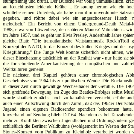
stumpfsinnig und brutal. Der Bursche war völlig unmusikalisch, kräc
an Keuchhusten leidende Krähe ... Er sprang herum wie ein hochg
schüttelte seinen Unterleib, als habe man ihm unverdünnte Salzsäu
gegeben, und röhrte dabei wie ein angeschossener Hirsch, n
melodisch." Ein Bericht von einem Underground-Death Metal-
1988, etwa von Löwenherz, den späteren Manos? Mitnichten - wir 
im Jahre 1957, und es geht um Elvis Presley. Anderthalb Jahre später
gleiche Blatt: "Die transatlantische Veitstanzmusik Rock'n'Roll 
Konzept der NATO, in das Konzept des kalten Krieges und der psy
Kriegführung." Die Junge Welt konnte sicherlich nicht ahnen, wie
dieser Einschätzung tatsächlich an der Realität war - nur hatte sie si
die fortschreitende Amerikanisierung der europäischen und zahlre
Weltkulturen gemeint.
Die nächsten drei Kapitel gehören einer chronologischen Ab
Geschehnisse von 1964 bis zur politischen Wende. Die Rockmusik 
in dieser Zeit durch gewaltige Wechselbäder der Gefühle. Die 1964
sich greifende Bewegung, im Zuge des Beatles-Erfolges selbst Mus
wurde staatlich zunächst noch zu kanalisieren versucht, erfuhr ande
auch einen Aufschwung durch den Zufall, daß das 1964er Deutschla
Jugend einen eigenen Radiosender spendiert bekommen hatte,
kurzerhand auf Sendung blieb: DT 64. Nachdem es bei Tanzabende
mehr zu Konflikten zwischen Jugendlichen und Ordnungshütern 
schließlich die Berliner Waldbühne (wohlgemerkt im Westen der Sta
Stones-Konzert vom Publikum zu Kleinholz verarbeitet worden wa