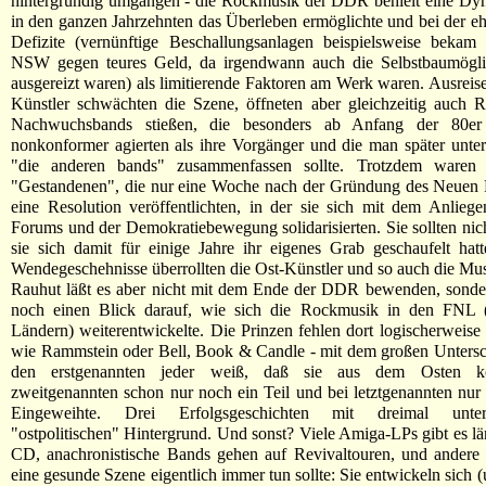
hintergründig umgangen - die Rockmusik der DDR behielt eine Dyn
in den ganzen Jahrzehnten das Überleben ermöglichte und bei der eh
Defizite (vernünftige Beschallungsanlagen beispielsweise beka
NSW gegen teures Geld, da irgendwann auch die Selbstbaumögli
ausgereizt waren) als limitierende Faktoren am Werk waren. Ausreise
Künstler schwächten die Szene, öffneten aber gleichzeitig auch 
Nachwuchsbands stießen, die besonders ab Anfang der 80er
nonkonformer agierten als ihre Vorgänger und die man später unte
"die anderen bands" zusammenfassen sollte. Trotzdem waren 
"Gestandenen", die nur eine Woche nach der Gründung des Neuen
eine Resolution veröffentlichten, in der sie sich mit dem Anlie
Forums und der Demokratiebewegung solidarisierten. Sie sollten nic
sie sich damit für einige Jahre ihr eigenes Grab geschaufelt hat
Wendegeschehnisse überrollten die Ost-Künstler und so auch die Musi
Rauhut läßt es aber nicht mit dem Ende der DDR bewenden, sonder
noch einen Blick darauf, wie sich die Rockmusik in den FNL
Ländern) weiterentwickelte. Die Prinzen fehlen dort logischerweis
wie Rammstein oder Bell, Book & Candle - mit dem großen Untersc
den erstgenannten jeder weiß, daß sie aus dem Osten 
zweitgenannten schon nur noch ein Teil und bei letztgenannten nu
Eingeweihte. Drei Erfolgsgeschichten mit dreimal unters
"ostpolitischen" Hintergrund. Und sonst? Viele Amiga-LPs gibt es lä
CD, anachronistische Bands gehen auf Revivaltouren, und andere 
eine gesunde Szene eigentlich immer tun sollte: Sie entwickeln sich 