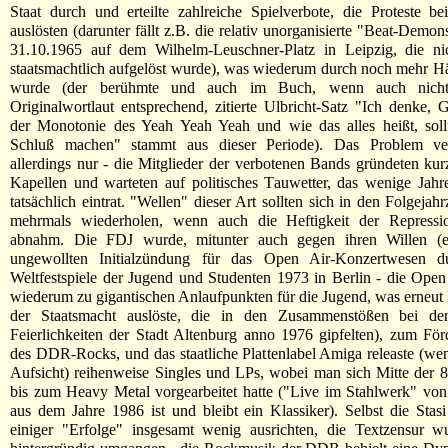
Staat durch und erteilte zahlreiche Spielverbote, die Proteste b
auslösten (darunter fällt z.B. die relativ unorganisierte "Beat-Demo
31.10.1965 auf dem Wilhelm-Leuschner-Platz in Leipzig, die nich
staatsmachtlich aufgelöst wurde), was wiederum durch noch mehr Hä
wurde (der berühmte und auch im Buch, wenn auch nich
Originalwortlaut entsprechend, zitierte Ulbricht-Satz "Ich denke, 
der Monotonie des Yeah Yeah Yeah und wie das alles heißt, sol
Schluß machen" stammt aus dieser Periode). Das Problem ver
allerdings nur - die Mitglieder der verbotenen Bands gründeten ku
Kapellen und warteten auf politisches Tauwetter, das wenige Jahr
tatsächlich eintrat. "Wellen" dieser Art sollten sich in den Folgeja
mehrmals wiederholen, wenn auch die Heftigkeit der Repressi
abnahm. Die FDJ wurde, mitunter auch gegen ihren Willen (e
ungewollten Initialzündung für das Open Air-Konzertwesen d
Weltfestspiele der Jugend und Studenten 1973 in Berlin - die Ope
wiederum zu gigantischen Anlaufpunkten für die Jugend, was erneut 
der Staatsmacht auslöste, die in den Zusammenstößen bei de
Feierlichkeiten der Stadt Altenburg anno 1976 gipfelten), zum För
des DDR-Rocks, und das staatliche Plattenlabel Amiga releaste (we
Aufsicht) reihenweise Singles und LPs, wobei man sich Mitte der 8
bis zum Heavy Metal vorgearbeitet hatte ("Live im Stahlwerk" vo
aus dem Jahre 1986 ist und bleibt ein Klassiker). Selbst die Stasi
einiger "Erfolge" insgesamt wenig ausrichten, die Textzensur wu