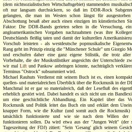
(dem nichtsozialistischen Wirtschaftsgebiet) stammenden musikalisc
oft nur langsam durchsickern, so daß im DDR-Rock Subgenre
gelangten, die man im Westen schon längst für ausgestorben 
Abschottung besaß aber auch einen einzigen im künstlerischen Si
Faktor: Die DDR-Bands gerieten selten in die Versuchung, ein
angloamerikanischen Vorgaben nachzuahmen (was ihre Kollege
Deutschlands fleißig taten und damit der kulturellen Amerikanisier
Vorschub leisteten - als westdeutsche popmusikalische Eigenent
Rang geht im Prinzip einzig die "Münchener Schule" um Giorgio M
und erschufen daher eine ganz eigene Stilistik, die trotz aller
Vorbehalte, die der Musikstilistiker angesichts der Unterschiede z
wir mal
Lift
und Pankow anbringen könnte, nachträglich verkläre
Terminus "Ostrock" subsummiert wird.
Michael Rauhuts Verdienst mit seinem Buch ist es, einen kompak
quellen- und materialreichen Überblick über die Rockmusik in der 
Manchmal ist er gar so materialreich, daß der Lesefluß des eigent
erheblich gestört wird. Dabei handelt es sich nicht um ein Bandlex
um eine geschichtliche Abhandlung. Ein Kapitel über das Ve
Rockmusik und Politik leitet das Buch ein und erklärt dem Unein
knapper Form, wie die Kultur (und somit auch die Rockmusik
tatsächlich funktionierte und wie sie nach dem Willen der P
funktionieren sollen. Da wird etwa aus der "Jungen Welt" (der s
Tageszeitung der FDJ) zitiert: "Sein 'Gesang' glich seinem Gesic