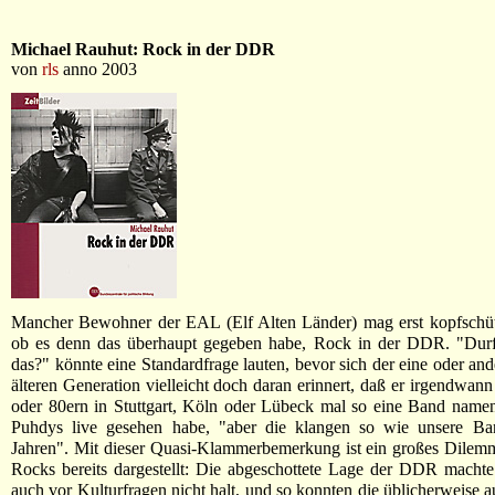
Michael Rauhut: Rock in der DDR
von
rls
anno 2003
Mancher Bewohner der EAL (Elf Alten Länder) mag erst kopfschütt
ob es denn das überhaupt gegeben habe, Rock in der DDR. "Durf
das?" könnte eine Standardfrage lauten, bevor sich der eine oder and
älteren Generation vielleicht doch daran erinnert, daß er irgendwann
oder 80ern in Stuttgart, Köln oder Lübeck mal so eine Band name
Puhdys live gesehen habe, "aber die klangen so wie unsere Ba
Jahren". Mit dieser Quasi-Klammerbemerkung ist ein großes Dile
Rocks bereits dargestellt: Die abgeschottete Lage der DDR machte
auch vor Kulturfragen nicht halt, und so konnten die üblicherweis