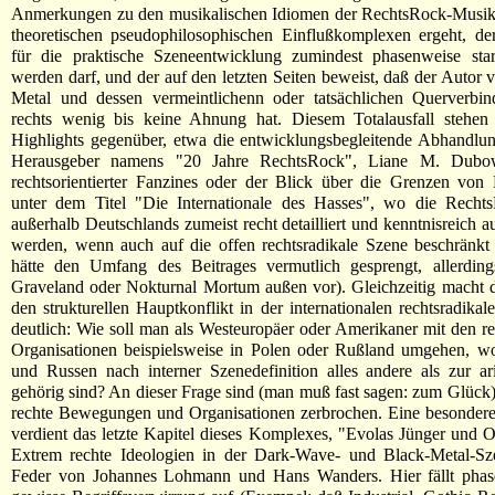
Anmerkungen zu den musikalischen Idiomen der RechtsRock-Musik",
theoretischen pseudophilosophischen Einflußkomplexen ergeht, de
für die praktische Szeneentwicklung zumindest phasenweise star
werden darf, und der auf den letzten Seiten beweist, daß der Autor
Metal und dessen vermeintlichenn oder tatsächlichen Querverbi
rechts wenig bis keine Ahnung hat. Diesem Totalausfall stehen 
Highlights gegenüber, etwa die entwicklungsbegleitende Abhandlu
Herausgeber namens "20 Jahre RechtsRock", Liane M. Dubo
rechtsorientierter Fanzines oder der Blick über die Grenzen von
unter dem Titel "Die Internationale des Hasses", wo die Recht
außerhalb Deutschlands zumeist recht detailliert und kenntnisreich a
werden, wenn auch auf die offen rechtsradikale Szene beschränkt 
hätte den Umfang des Beitrages vermutlich gesprengt, allerding
Graveland oder Nokturnal Mortum außen vor). Gleichzeitig macht d
den strukturellen Hauptkonflikt in der internationalen rechtsradik
deutlich: Wie soll man als Westeuropäer oder Amerikaner mit den re
Organisationen beispielsweise in Polen oder Rußland umgehen, w
und Russen nach interner Szenedefinition alles andere als zur a
gehörig sind? An dieser Frage sind (man muß fast sagen: zum Glück
rechte Bewegungen und Organisationen zerbrochen. Eine besondere
verdient das letzte Kapitel dieses Komplexes, "Evolas Jünger und O
Extrem rechte Ideologien in der Dark-Wave- und Black-Metal-Sz
Feder von Johannes Lohmann und Hans Wanders. Hier fällt phas