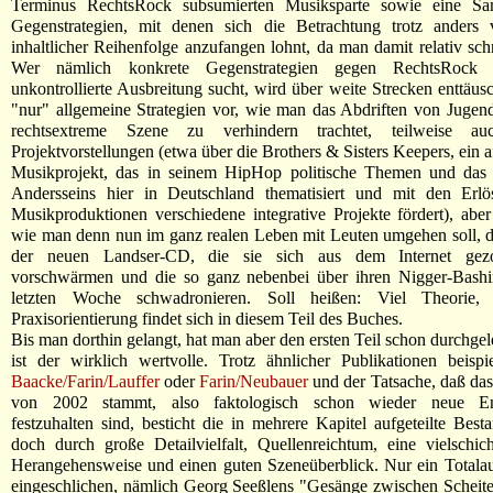
Terminus RechtsRock subsumierten Musiksparte sowie eine S
Gegenstrategien, mit denen sich die Betrachtung trotz anders 
inhaltlicher Reihenfolge anzufangen lohnt, da man damit relativ schne
Wer nämlich konkrete Gegenstrategien gegen RechtsRock
unkontrollierte Ausbreitung sucht, wird über weite Strecken enttäusc
"nur" allgemeine Strategien vor, wie man das Abdriften von Jugend
rechtsextreme Szene zu verhindern trachtet, teilweise au
Projektvorstellungen (etwa über die Brothers & Sisters Keepers, ein 
Musikprojekt, das in seinem HipHop politische Themen und das
Andersseins hier in Deutschland thematisiert und mit den Erl
Musikproduktionen verschiedene integrative Projekte fördert), abe
wie man denn nun im ganz realen Leben mit Leuten umgehen soll, 
der neuen Landser-CD, die sie sich aus dem Internet gez
vorschwärmen und die so ganz nebenbei über ihren Nigger-Bashi
letzten Woche schwadronieren. Soll heißen: Viel Theorie,
Praxisorientierung findet sich in diesem Teil des Buches.
Bis man dorthin gelangt, hat man aber den ersten Teil schon durchgel
ist der wirklich wertvolle. Trotz ähnlicher Publikationen beisp
Baacke/Farin/Lauffer
oder
Farin/Neubauer
und der Tatsache, daß das
von 2002 stammt, also faktologisch schon wieder neue En
festzuhalten sind, besticht die in mehrere Kapitel aufgeteilte Bes
doch durch große Detailvielfalt, Quellenreichtum, eine vielschic
Herangehensweise und einen guten Szeneüberblick. Nur ein Totalaus
eingeschlichen, nämlich Georg Seeßlens "Gesänge zwischen Scheite