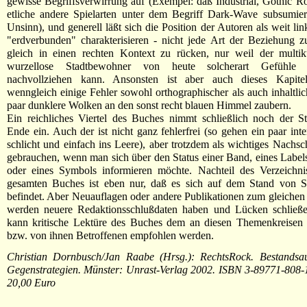
gewisse Begriffsverwirrung auf (Exempel: daß Industrial, Gothic 
etliche andere Spielarten unter dem Begriff Dark-Wave subsumier
Unsinn), und generell läßt sich die Position der Autoren als weit li
"erdverbunden" charakterisieren - nicht jede Art der Beziehung z
gleich in einen rechten Kontext zu rücken, nur weil der multiku
wurzellose Stadtbewohner von heute solcherart Gefühle
nachvollziehen kann. Ansonsten ist aber auch dieses Kapitel
wenngleich einige Fehler sowohl orthographischer als auch inhaltlic
paar dunklere Wolken an den sonst recht blauen Himmel zaubern.
Ein reichliches Viertel des Buches nimmt schließlich noch der Sta
Ende ein. Auch der ist nicht ganz fehlerfrei (so gehen ein paar int
schlicht und einfach ins Leere), aber trotzdem als wichtiges Nachs
gebrauchen, wenn man sich über den Status einer Band, eines Labels
oder eines Symbols informieren möchte. Nachteil des Verzeichni
gesamten Buches ist eben nur, daß es sich auf dem Stand von
befindet. Aber Neuauflagen oder andere Publikationen zum gleiche
werden neuere Redaktionsschlußdaten haben und Lücken schließe
kann kritische Lektüre des Buches dem an diesen Themenkreisen I
bzw. von ihnen Betroffenen empfohlen werden.
Christian Dornbusch/Jan Raabe (Hrsg.): RechtsRock. Bestands
Gegenstrategien. Münster: Unrast-Verlag 2002. ISBN 3-89771-808-1
20,00 Euro