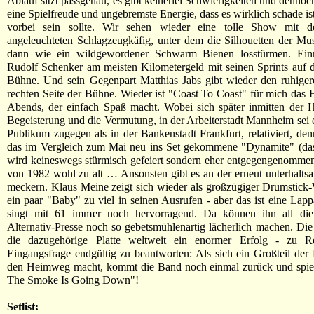
Ablauf sitzt passgenau, es gibt keinerlei Schwierigkeiten und dennoc
eine Spielfreude und ungebremste Energie, dass es wirklich schade ist,
vorbei sein sollte. Wir sehen wieder eine tolle Show mit 
angeleuchteten Schlagzeugkäfig, unter dem die Silhouetten der Mus
dann wie ein wildgewordener Schwarm Bienen losstürmen. Ei
Rudolf Schenker am meisten Kilometergeld mit seinen Sprints auf 
Bühne. Und sein Gegenpart Matthias Jabs gibt wieder den ruhigere
rechten Seite der Bühne. Wieder ist "Coast To Coast" für mich das H
Abends, der einfach Spaß macht. Wobei sich später inmitten der H
Begeisterung und die Vermutung, in der Arbeiterstadt Mannheim sei e
Publikum zugegen als in der Bankenstadt Frankfurt, relativiert, de
das im Vergleich zum Mai neu ins Set gekommene "Dynamite" (das 
wird keineswegs stürmisch gefeiert sondern eher entgegengenommen
von 1982 wohl zu alt … Ansonsten gibt es an der erneut unterhalt
meckern. Klaus Meine zeigt sich wieder als großzügiger Drumstick-We
ein paar "Baby" zu viel in seinen Ausrufen - aber das ist eine Lap
singt mit 61 immer noch hervorragend. Da können ihn all die
Alternativ-Presse noch so gebetsmühlenartig lächerlich machen. Die
die dazugehörige Platte weltweit ein enormer Erfolg - zu 
Eingangsfrage endgültig zu beantworten: Als sich ein Großteil der 
den Heimweg macht, kommt die Band noch einmal zurück und spie
The Smoke Is Going Down"!
Setlist: