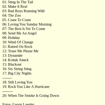
01: Sting In The Tail
02: Make It Real
03: Bad Boys Running Wild
04: The Zoo
05. Coast To Coast
06: Loving You Sunday Morning
07: The Best Is Yet To Come
08: Send Me An Angel
09: Holiday
10: Wind Of Change
11: Raised On Rock
12: Tease Me Please Me
13: Dynamite
14: Kottak Attack
15: Blackout
16: Six String Sting
17: Big City Nights
--------
18: Still Loving You
19: Rock You Like A Hurricane
---------
20: When The Smoke Is Going Down
Fotos: Georg Loegler