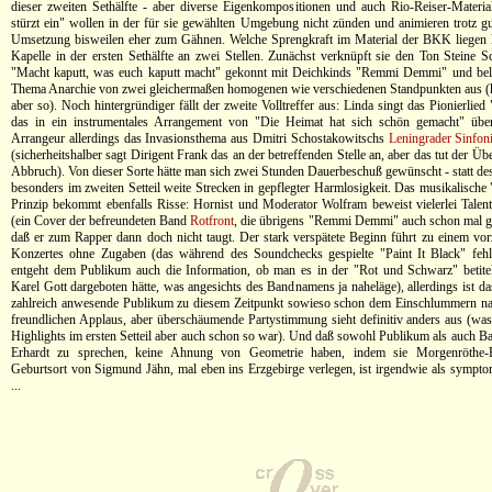
dieser zweiten Sethälfte - aber diverse Eigenkompositionen und auch Rio-Reiser-Mater
stürzt ein" wollen in der für sie gewählten Umgebung nicht zünden und animieren trotz gu
Umsetzung bisweilen eher zum Gähnen. Welche Sprengkraft im Material der BKK liegen k
Kapelle in der ersten Sethälfte an zwei Stellen. Zunächst verknüpft sie den Ton Steine S
"Macht kaputt, was euch kaputt macht" gekonnt mit Deichkinds "Remmi Demmi" und bele
Thema Anarchie von zwei gleichermaßen homogenen wie verschiedenen Standpunkten aus (kl
aber so). Noch hintergründiger fällt der zweite Volltreffer aus: Linda singt das Pionierlie
das in ein instrumentales Arrangement von "Die Heimat hat sich schön gemacht" über
Arrangeur allerdings das Invasionsthema aus Dmitri Schostakowitschs
Leningrader Sinfon
(sicherheitshalber sagt Dirigent Frank das an der betreffenden Stelle an, aber das tut der Ü
Abbruch). Von dieser Sorte hätte man sich zwei Stunden Dauerbeschuß gewünscht - statt des
besonders im zweiten Setteil weite Strecken in gepflegter Harmlosigkeit. Das musikalische
Prinzip bekommt ebenfalls Risse: Hornist und Moderator Wolfram beweist vielerlei Talent
(ein Cover der befreundeten Band
Rotfront
, die übrigens "Remmi Demmi" auch schon mal gec
daß er zum Rapper dann doch nicht taugt. Der stark verspätete Beginn führt zu einem vor
Konzertes ohne Zugaben (das während des Soundchecks gespielte "Paint It Black" fehl
entgeht dem Publikum auch die Information, ob man es in der "Rot und Schwarz" betite
Karel Gott dargeboten hätte, was angesichts des Bandnamens ja naheläge), allerdings ist da
zahlreich anwesende Publikum zu diesem Zeitpunkt sowieso schon dem Einschlummern na
freundlichen Applaus, aber überschäumende Partystimmung sieht definitiv anders aus (was
Highlights im ersten Setteil aber auch schon so war). Und daß sowohl Publikum als auch B
Erhardt zu sprechen, keine Ahnung von Geometrie haben, indem sie Morgenröthe-R
Geburtsort von Sigmund Jähn, mal eben ins Erzgebirge verlegen, ist irgendwie als sympto
...