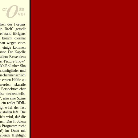
tehen des Forums
n Bach" gestellt
el stand übrigens
t, kommt diesmal
ssau wegen eines
n, einige kommen
hätte. Die Kapelle
d allem Passendem
zer-Picture-Show"
k'n'Roll über Ska
andmitglieder und
ischenmenschlich
 ersten Hälfte zu
werden - skurrile
 Perspektive eher
se steckenbleibt.
", also eine Szene
ls ein realer DDR-
gt wird, der fast
usfallen läßt. Die
icht wird, daß die
tehen. Das Problem
im Programm nicht
n!) im Duett mit
ahlende Highlight