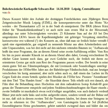
Bolschewistische Kurkapelle Schwarz-Rot 14.10.2010 Leipzig, Centraltheater
von
rls
Dieses Konzert bildet den Auftakt der dreitägigen Feierlichkeiten zum 20jährigen Bes
Zeitgenössischer Musik Leipzig (FZML), die konsequenterweise unter das Motto "Kei
werden - der Thomaskantor a.D. ist in der Stadt eh omnipräsent. Die BKK (dieses Kürz
früher für "Braunkohlenkombinat") ist auch nicht zum ersten Mal in der Messestad
allerdings nur unter Schwierigkeiten vorwärts: 25 Kilometer Stau auf der A9 bei De
umgestürzten LKWs lassen die Kapellenmitglieder mit gehöriger Verspätung eintreffe
kurioserweise erst während (!) des Konzerts an, ohne daß man sie freilich bisher vermißt 
spielt eine eigentümliche, gar originell zu nennende Mixtur aus alten Arbeiterliedern un
oder Unpassendem, was bei drei nicht auf den nächsten rettenden Bäumen ist; "Aufbauwal
heißt das neue Programm, das an diesem Abend seine zweite Aufführung erfährt. Vom Roc
bis hin zu purer atonaler Klassik ist an diesem Abend alles dabei, Gesang verschiedener B
etlicher Gäste kommt noch dazu, gar zwei Gedichte noch, die freilich mit ihrem zw
orientierten Gestus gar nicht zum Rest des Programms passen wollen. Der besteht in seiner
einem guten Teil aus Filmeinspielungen, die mit Livemusik oder Soundcollagen unterlegt 
Produktionen der 1950er/60er Jahre aus der Babelsberger Filmhochschule, mal aus heutiger
verschroben bis lustig anmutend, aber nicht selten auch so, daß einem das Lachen im Hal
Gegen Ende des ersten Setteils spielen drei Musiker als FDJler bzw. Pioniere "Atomtheater
mit dem Titel "Das Hamlet-Atom" - die Skurrilität dieses Teils erhellt sich erst danach, a
Film über die Behandlung eines Hochofens mit dem radioaktiven Isotop Kobalt-60 gezei
genau der Theaterszene entspricht und jedem Strahlenschutzbeauftragten die Haare einzeln a
zweite Sethälfte ist musikalisch etwas rock'n'rolliger ausgefallen, was auch dadurch verdeutl
Bläser jetzt nicht mehr links und rechts aufgereiht sitzen, sondern verteilt auf der Bühne s
ist nur, daß sich in diesem zweiten Teil die Nummern häufen, bei denen eine Stringenz 
mehr zu erkennen ist. Der "Aufbauwalzer", von Gastsängerin Linda de Sol (Küßche
Ensemblegitarrist Heinz geschmettert, gehört natürlich zwingend dazu und bildet das str