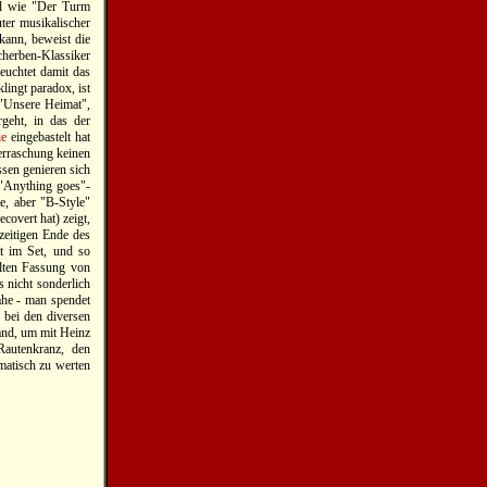
ial wie "Der Turm
ter musikalischer
ann, beweist die
cherben-Klassiker
uchtet damit das
ingt paradox, ist
d "Unsere Heimat",
geht, in das der
ie
eingebastelt hat
berraschung keinen
sen genieren sich
 "Anything goes"-
e, aber "B-Style"
overt hat) zeigt,
zeitigen Ende des
t im Set, und so
lten Fassung von
s nicht sonderlich
he - man spendet
 bei den diversen
and, um mit Heinz
autenkranz, den
matisch zu werten