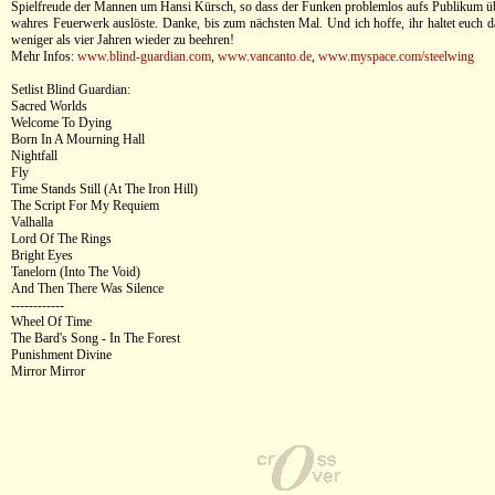
Spielfreude der Mannen um Hansi Kürsch, so dass der Funken problemlos aufs Publikum ü
wahres Feuerwerk auslöste. Danke, bis zum nächsten Mal. Und ich hoffe, ihr haltet euch 
weniger als vier Jahren wieder zu beehren!
Mehr Infos:
www.blind-guardian.com
,
www.vancanto.de
,
www.myspace.com/steelwing
Setlist Blind Guardian:
Sacred Worlds
Welcome To Dying
Born In A Mourning Hall
Nightfall
Fly
Time Stands Still (At The Iron Hill)
The Script For My Requiem
Valhalla
Lord Of The Rings
Bright Eyes
Tanelorn (Into The Void)
And Then There Was Silence
------------
Wheel Of Time
The Bard's Song - In The Forest
Punishment Divine
Mirror Mirror