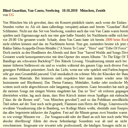
Blind Guardian, Van Canto, Steelwing 10.10.2010 München, Zenith
von
UG
Von München bin ich gewohnt, dass ein Konzert pünktlich startet, auch wenn der Einlass b
Stunden vorher ist. Als ich dann (allerdings verspätet) ankam und bereits "Guardian"-Rufe
Schlimmes. Nicht nur das Set von Steelwing, sondern auch das von Van Canto waren bereits 
spielten nach Eigenaussage auch nur eine gute halbe Stunde). Im Nachhinein stellte sich her
vor 20.00 Uhr gestartet wurde. Schade, denn Van Canto hatte ich bereits
2009 beim Rock
nicht erleben können und das im Nachhinein bereut. Nun gut, zumindest besitze ich jetzt d
Rakka-Takka-Acappella-Drum-Metaller ("A Storm To Come", "Hero" und "Tribe Of Force")
Doch zurück zu den Headlinern des Abends und ihrer Tour "Sacred Worlds and Songs Div
Gestartet wurde konsequenterweise mit dem Opener des neuen Albums "At The Edge Of T
Bandlogo am schwarzen Backdrop?? Des Rätsels Lösung: Visualisierung nimmt auch bei 
immer höheren Stellenwert ein und so wurden während des ganzen Gigs noch diverse Fot
geneigten Publikum präsentiert. Auch das Licht, wenn nur sehr spärlich und Farben-begrenz
sehr gut zum Gesamtbild passend. Und musikalisch ein schöner Mix der Klassiker der Ban
des neuen Materials. Bei letzterem sieht respektive hört man immer wieder neue Idee
Instrumente und Rhythmen). Das Thema Fantasy, Mittelalter, Antike oder nordische Myt
weitem noch nicht abgeschlossen oder langatmig zu repetieren. Ganz besonders hat mich ge
die meisten Songs mit einigen Worten eingeleitet hat. Das ist "live" oft verloren gegange
übertrieben wirkte, lag auch daran, dass Herr Kürsch immer etwas Spaßiges mit einbrachte
["dass ihr die Besten seid", "von München gewohnt"] und so das Publikum unwillkürlic
Titel sieben auf der Tour noch nicht gespielt, Flammen zum Herrn der Ringe, Gitarrenwechs
erwähnte Visualisierung (die in Bamberg, wo Kollege Mario weilte, ebenfalls zum Tourpr
das alles begeisterte inklusive der Zugaben. Fast auf die Minute genau zwei Stunden waren
es wie wenige Minuten vor ... Zur Songauswahl oder der Band an sich hier noch mehr Worte
absolut überflüssig! Allein der etwas höhenlastige Soundmix war ab und an nicht
verschmerzen. Insgesamt wie erwartet sehr professionell, die häufigen Ansagen nicht zu l