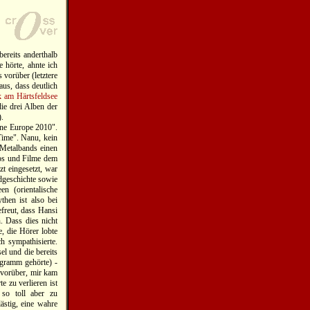
ereits anderthalb
 hörte, ahnte ich
vorüber (letztere
aus, dass deutlich
 am Härtsfeldsee
ie drei Alben der
.
ine Europe 2010".
ime". Nanu, kein
Metalbands einen
os und Filme dem
t eingesetzt, war
dgeschichte sowie
n (orientalische
hen ist also bei
freut, dass Hansi
n. Dass dies nicht
, die Hörer lobte
h sympathisierte.
el und die bereits
ogramm gehörte) -
 vorüber, mir kam
 zu verlieren ist
 so toll aber zu
ästig, eine wahre