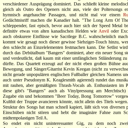
verschiedener Ausprägung dominiert. Das schließt kleine melodis
gleich als Outro des Openers nicht aus, viele der Poltersongs e
hymnisch angehauchte Passagen, und nicht mal vor einem
Ru
Gedächtnisriff machen die Kanadier halt. "The Long Arm Of Th
schleppender, fast episch, bevor auch hier sich der Speed Metal br
definitiv etwas von alten kanadischen Helden wie
Anvil
oder Exci
auch obskurere Einflüsse wie Sacrilege B.C. wahrscheinlich mach
kommt wie gesagt noch dieser gewisse Siebziger-Touch hinzu, we
den schlecht an Einzelelementen festmachen kann. Die Setlist wird
durch das Debütalbum "Bangers" dominiert, aber ein neuer Song st
und verdeutlicht, daß kaum mit einer umfänglichen Stiländerung zu
dürfte. Das Quartett erzeugt auf der nicht eben großen Bühne au
Bewegung, und Sänger/Gitarrist Kevin Keegan (nicht zu verwechse
nicht gerade unpopulären englischen Fußballer gleichen Namens u
auch unter Pseudonym K. Keaglesmith agierend) rundet das musik
mit rauhen, aber gemäßigten Thrash-Vocals ab. Enthusiasten im P
diese gibt's "Bangers" auch als Vinylpressung am Merchtisch) 
Zugabe ein und bekommen "Beer Today, Bong Tomorrow" vorgese
Kulthit der Truppe avancieren könnte, nicht allein des Titels wege
Struktur des Songs hat man schnell kapiert, läßt sich von diversen 
Einschüben nicht stören und hebt die imaginäre Fahne zum S
midtempolastigen Teil A.
So endet ein nicht uninteressanter Gig, zu dem noch zwei s