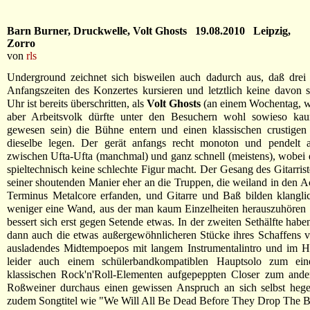
Barn Burner, Druckwelle, Volt Ghosts 19.08.2010 Leipzig,
Zorro
von
rls
Underground zeichnet sich bisweilen auch dadurch aus, daß drei 
Anfangszeiten des Konzertes kursieren und letztlich keine davon 
Uhr ist bereits überschritten, als
Volt Ghosts
(an einem Wochentag, w
aber Arbeitsvolk dürfte unter den Besuchern wohl sowieso k
gewesen sein) die Bühne entern und einen klassischen crustigen
dieselbe legen. Der gerät anfangs recht monoton und pendelt al
zwischen Ufta-Ufta (manchmal) und ganz schnell (meistens), wobe
spieltechnisch keine schlechte Figur macht. Der Gesang des Gitarrist
seiner shoutenden Manier eher an die Truppen, die weiland in den A
Terminus Metalcore erfanden, und Gitarre und Baß bilden klangli
weniger eine Wand, aus der man kaum Einzelheiten herauszuhören 
bessert sich erst gegen Setende etwas. In der zweiten Sethälfte habe
dann auch die etwas außergewöhnlicheren Stücke ihres Schaffens ve
ausladendes Midtempoepos mit langem Instrumentalintro und im Ha
leider auch einem schülerbandkompatiblen Hauptsolo zum ein
klassischen Rock'n'Roll-Elementen aufgepeppten Closer zum ande
Roßweiner durchaus einen gewissen Anspruch an sich selbst hegen
zudem Songtitel wie "We Will All Be Dead Before They Drop The 