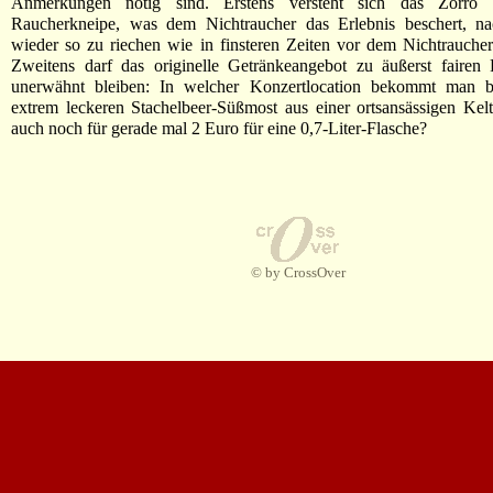
Anmerkungen nötig sind. Erstens versteht sich das Zorro o
Raucherkneipe, was dem Nichtraucher das Erlebnis beschert, na
wieder so zu riechen wie in finsteren Zeiten vor dem Nichtraucher
Zweitens darf das originelle Getränkeangebot zu äußerst fairen 
unerwähnt bleiben: In welcher Konzertlocation bekommt man be
extrem leckeren Stachelbeer-Süßmost aus einer ortsansässigen Kel
auch noch für gerade mal 2 Euro für eine 0,7-Liter-Flasche?
© by CrossOver