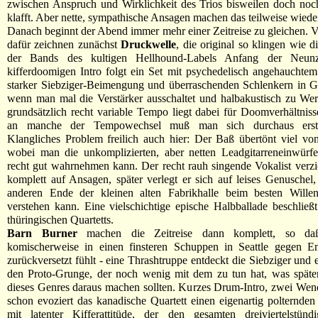
zwischen Anspruch und Wirklichkeit des Trios bisweilen doch noc
klafft. Aber nette, sympathische Ansagen machen das teilweise wiede
Danach beginnt der Abend immer mehr einer Zeitreise zu gleichen. V
dafür zeichnen zunächst
Druckwelle
, die original so klingen wie d
der Bands des kultigen Hellhound-Labels Anfang der Neunz
kifferdoomigen Intro folgt ein Set mit psychedelisch angehaucht
starker Siebziger-Beimengung und überraschenden Schlenkern in G
wenn man mal die Verstärker ausschaltet und halbakustisch zu We
grundsätzlich recht variable Tempo liegt dabei für Doomverhältniss
an manche der Tempowechsel muß man sich durchaus ers
Klangliches Problem freilich auch hier: Der Baß übertönt viel von
wobei man die unkomplizierten, aber netten Leadgitarreneinwürf
recht gut wahrnehmen kann. Der recht rauh singende Vokalist verzi
komplett auf Ansagen, später verlegt er sich auf leises Genusche
anderen Ende der kleinen alten Fabrikhalle beim besten Wille
verstehen kann. Eine vielschichtige epische Halbballade beschließ
thüringischen Quartetts.
Barn Burner
machen die Zeitreise dann komplett, so d
komischerweise in einen finsteren Schuppen in Seattle gegen E
zurückversetzt fühlt - eine Thrashtruppe entdeckt die Siebziger und 
den Proto-Grunge, der noch wenig mit dem zu tun hat, was späte
dieses Genres daraus machen sollten. Kurzes Drum-Intro, zwei We
schon evoziert das kanadische Quartett einen eigenartig polternde
mit latenter Kifferattitüde, der den gesamten dreiviertelstün