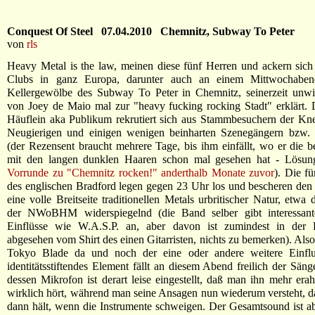
Conquest Of Steel 07.04.2010 Chemnitz, Subway To Peter
von
rls
Heavy Metal is the law, meinen diese fünf Herren und ackern sich
Clubs in ganz Europa, darunter auch an einem Mittwochaben
Kellergewölbe des Subway To Peter in Chemnitz, seinerzeit unwi
von Joey de Maio mal zur "heavy fucking rocking Stadt" erklärt.
Häuflein aka Publikum rekrutiert sich aus Stammbesuchern der Kne
Neugierigen und einigen wenigen beinharten Szenegängern bzw. 
(der Rezensent braucht mehrere Tage, bis ihm einfällt, wo er die 
mit den langen dunklen Haaren schon mal gesehen hat - Lösun
Vorrunde zu "Chemnitz rocken!" anderthalb Monate zuvor
). Die f
des englischen Bradford legen gegen 23 Uhr los und bescheren de
eine volle Breitseite traditionellen Metals urbritischer Natur, etwa
der NWoBHM widerspiegelnd (die Band selber gibt interessant
Einflüsse wie W.A.S.P. an, aber davon ist zumindest in der Li
abgesehen vom Shirt des einen Gitarristen, nichts zu bemerken). Als
Tokyo Blade da und noch der eine oder andere weitere Einfl
identitätsstiftendes Element fällt an diesem Abend freilich der Sän
dessen Mikrofon ist derart leise eingestellt, daß man ihn mehr era
wirklich hört, während man seine Ansagen nun wiederum versteht, da
dann hält, wenn die Instrumente schweigen. Der Gesamtsound ist 