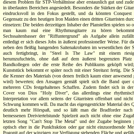
diesem Problem für STP-Verhältnisse aber erstaunlich gut und zud
in überlauten Bereichen angesiedelt. Besonders die Stärken der Gitar
eindrucksvoll in den Fokus gestellt, und da könnten Conquest
Gegensatz zu den heutigen Iron Maiden einen dritten Gitarristen durc
einsetzen: Die beiden derzeitigen Inhaber der Planstellen spielen so 
man kaum mal eine Rhythmusgitarre zu hören bekom
Sechssaitenbasser der "Riffuntergrund" als Aufgabe allein zufällt
entledigt er sich dieses Jobs in äußerst professioneller Weise. Für 
neben den fleißig bangenden Saitenakrobaten im wesentlichen der S
auch fertigbringt, in "Steel Is The Law" mit einem riesi
herumzufuchteln, ohne daß auf dem äußerst begrenzten Platz 
Bandkollegen oder die erste Reihe des Publikums geköpft wird;
Kunststück bekommt er später noch mit einer Streitaxt fertig. Die S
die Kenner des Materials (von denen freilich kaum einer anwesend
wird) bewerten; den Ansagen gemäß spielt sich die Band quer d
mehreren CDs festgehaltenes Schaffen. Zudem findet sich in der 
Cover von Dios "Holy Diver", das allerdings eine rhythmisch
Interpretation vor allem seitens der Gitarristen offenbart und nicht
Schwung kommen will. Da macht das eigengestrickte Material des Q
deutlich mehr Hörspaß, und so läßt man die Bradforder nach 
bemessenen Dreiviertelstunde Spielzeit auch nicht ohne eine Zug
letzten Song "Can't Stop The Metal" und der Zugabe beginnen pl
optisch eher in die Punkfraktion oder gar nicht einzuordnende M
Pogopit auf der winzigen zur Verfügung stehenden Fläche und gefä