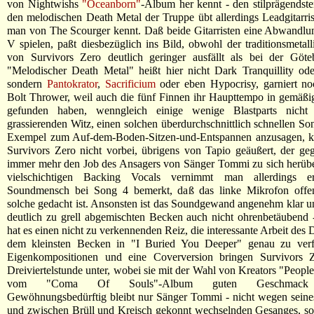
von Nightwishs
"Oceanborn"
-Album her kennt - den stilprägendste
den melodischen Death Metal der Truppe übt allerdings Leadgitarris
man von The Scourger kennt. Daß beide Gitarristen eine Abwandlu
V spielen, paßt diesbezüglich ins Bild, obwohl der traditionsmetall
von Survivors Zero deutlich geringer ausfällt als bei der Göteb
"Melodischer Death Metal" heißt hier nicht Dark Tranquillity od
sondern
Pantokrator
,
Sacrificium
oder eben Hypocrisy, garniert no
Bolt Thrower, weil auch die fünf Finnen ihr Haupttempo in gemäßi
gefunden haben, wenngleich einige wenige Blastparts nicht
grassierenden Witz, einen solchen überdurchschnittlich schnellen Son
Exempel zum Auf-dem-Boden-Sitzen-und-Entspannen anzusagen,
Survivors Zero nicht vorbei, übrigens von Tapio geäußert, der g
immer mehr den Job des Ansagers von Sänger Tommi zu sich herübe
vielschichtigen Backing Vocals vernimmt man allerdings er
Soundmensch bei Song 4 bemerkt, daß das linke Mikrofon offens
solche gedacht ist. Ansonsten ist das Soundgewand angenehm klar un
deutlich zu grell abgemischten Becken auch nicht ohrenbetäubend -
hat es einen nicht zu verkennenden Reiz, die interessante Arbeit des
dem kleinsten Becken in "I Buried You Deeper" genau zu ver
Eigenkompositionen und eine Coverversion bringen Survivors Z
Dreiviertelstunde unter, wobei sie mit der Wahl von Kreators "Peopl
vom "Coma Of Souls"-Album guten Geschmack 
Gewöhnungsbedürftig bleibt nur Sänger Tommi - nicht wegen seine
und zwischen Brüll und Kreisch gekonnt wechselnden Gesanges, s