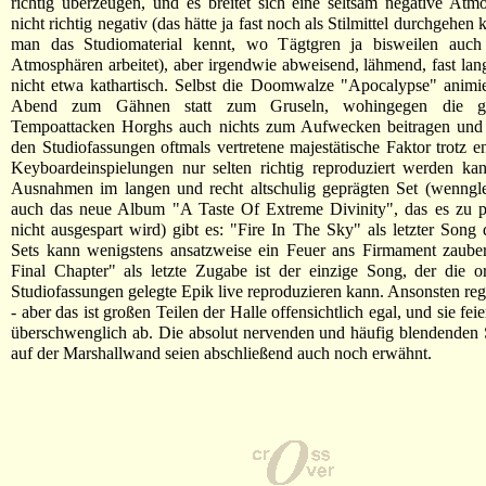
richtig überzeugen, und es breitet sich eine seltsam negative Atm
nicht richtig negativ (das hätte ja fast noch als Stilmittel durchgehe
man das Studiomaterial kennt, wo Tägtgren ja bisweilen auch
Atmosphären arbeitet), aber irgendwie abweisend, lähmend, fast la
nicht etwa kathartisch. Selbst die Doomwalze "Apocalypse" animi
Abend zum Gähnen statt zum Gruseln, wohingegen die gel
Tempoattacken Horghs auch nichts zum Aufwecken beitragen und s
den Studiofassungen oftmals vertretene majestätische Faktor trotz e
Keyboardeinspielungen nur selten richtig reproduziert werden ka
Ausnahmen im langen und recht altschulig geprägten Set (wenngle
auch das neue Album "A Taste Of Extreme Divinity", das es zu pr
nicht ausgespart wird) gibt es: "Fire In The Sky" als letzter Song 
Sets kann wenigstens ansatzweise ein Feuer ans Firmament zaube
Final Chapter" als letzte Zugabe ist der einzige Song, der die or
Studiofassungen gelegte Epik live reproduzieren kann. Ansonsten regi
- aber das ist großen Teilen der Halle offensichtlich egal, und sie fe
überschwenglich ab. Die absolut nervenden und häufig blendenden 
auf der Marshallwand seien abschließend auch noch erwähnt.