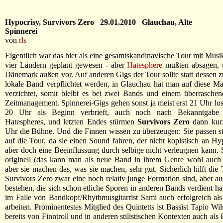
Hypocrisy, Survivors Zero 29.01.2010 Glauchau, Alte
Spinnerei
von
rls
Eigentlich war das hier als eine gesamtskandinavische Tour mit Musik
vier Ländern geplant gewesen - aber
Hatesphere
mußten absagen, u
Dänemark außen vor. Auf anderen Gigs der Tour sollte statt dessen zu
lokale Band verpflichtet werden, in Glauchau hat man auf diese 
verzichtet, somit bleibt es bei zwei Bands und einem überrasche
Zeitmanagement. Spinnerei-Gigs gehen sonst ja meist erst 21 Uhr los,
20 Uhr als Beginn verbrieft, auch noch nach Bekanntgabe
Hatespheres, und letzten Endes stürmen
Survivors Zero
dann kur
Uhr die Bühne. Und die Finnen wissen zu überzeugen: Sie passen stil
auf die Tour, da sie einen Sound fahren, der nicht kopistisch an Hyp
aber doch eine Beeinflussung durch selbige nicht verleugnen kann. S
originell (das kann man als neue Band in ihrem Genre wohl auch
aber sie machen das, was sie machen, sehr gut. Sicherlich hilft die 
Survivors Zero zwar eine noch relativ junge Formation sind, aber au
bestehen, die sich schon etliche Sporen in anderen Bands verdient h
im Falle von Bandkopf/Rhythmusgitarrist Sami auch erfolgreich al
arbeiten. Prominentestes Mitglied des Quintetts ist Bassist Tapio Wi
bereits von Finntroll und in anderen stilistischen Kontexten auch als