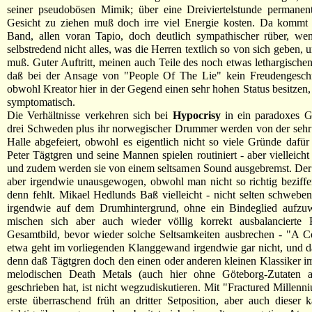
seiner pseudobösen Mimik; über eine Dreiviertelstunde permanent
Gesicht zu ziehen muß doch irre viel Energie kosten. Da kommt 
Band, allen voran Tapio, doch deutlich sympathischer rüber, we
selbstredend nicht alles, was die Herren textlich so von sich geben, 
muß. Guter Auftritt, meinen auch Teile des noch etwas lethargische
daß bei der Ansage von "People Of The Lie" kein Freudengeschre
obwohl Kreator hier in der Gegend einen sehr hohen Status besitzen, 
symptomatisch.
Die Verhältnisse verkehren sich bei
Hypocrisy
in ein paradoxes Ge
drei Schweden plus ihr norwegischer Drummer werden von der sehr 
Halle abgefeiert, obwohl es eigentlich nicht so viele Gründe dafür
Peter Tägtgren und seine Mannen spielen routiniert - aber vielleicht 
und zudem werden sie von einem seltsamen Sound ausgebremst. Der is
aber irgendwie unausgewogen, obwohl man nicht so richtig beziff
denn fehlt. Mikael Hedlunds Baß vielleicht - nicht selten schweben
irgendwie auf dem Drumhintergrund, ohne ein Bindeglied aufzu
mischen sich aber auch wieder völlig korrekt ausbalancierte 
Gesamtbild, bevor wieder solche Seltsamkeiten ausbrechen - "A 
etwa geht im vorliegenden Klanggewand irgendwie gar nicht, und da
denn daß Tägtgren doch den einen oder anderen kleinen Klassiker i
melodischen Death Metals (auch hier ohne Göteborg-Zutaten 
geschrieben hat, ist nicht wegzudiskutieren. Mit "Fractured Millenni
erste überraschend früh an dritter Setposition, aber auch dieser 