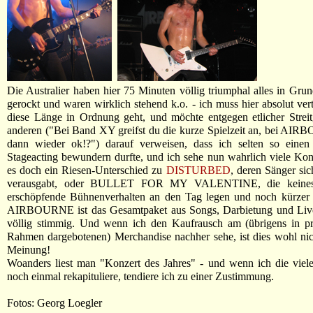
Die Australier haben hier 75 Minuten völlig triumphal alles in Gr
gerockt und waren wirklich stehend k.o. - ich muss hier absolut vert
diese Länge in Ordnung geht, und möchte entgegen etlicher Strei
anderen ("Bei Band XY greifst du die kurze Spielzeit an, bei AI
dann wieder ok!?") darauf verweisen, dass ich selten so einen
Stageacting bewundern durfte, und ich sehe nun wahrlich viele Konz
es doch ein Riesen-Unterschied zu
DISTURBED
, deren Sänger si
verausgabt, oder BULLET FOR MY VALENTINE, die keines
erschöpfende Bühnenverhalten an den Tag legen und noch kürzer s
AIRBOURNE ist das Gesamtpaket aus Songs, Darbietung und Li
völlig stimmig. Und wenn ich den Kaufrausch am (übrigens in pr
Rahmen dargebotenen) Merchandise nachher sehe, ist dies wohl ni
Meinung!
Woanders liest man "Konzert des Jahres" - und wenn ich die viel
noch einmal rekapituliere, tendiere ich zu einer Zustimmung.
Fotos: Georg Loegler