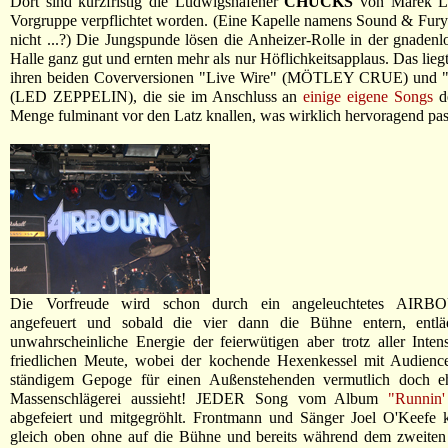
Dort sind kurzfristig die Ludwigshafener
CHUCKS
von Marek Li
Vorgruppe verpflichtet worden. (Eine Kapelle namens Sound & Fur
nicht ...?) Die Jungspunde lösen die Anheizer-Rolle in der gnadenlo
Halle ganz gut und ernten mehr als nur Höflichkeitsapplaus. Das lieg
ihren beiden Coverversionen "Live Wire" (MÖTLEY CRUE) und "
(LED ZEPPELIN), die sie im Anschluss an
einige eigene Songs
d
Menge fulminant vor den Latz knallen, was wirklich hervoragend pas
Die Vorfreude wird schon durch ein angeleuchtetes AIR
angefeuert und sobald die vier dann die Bühne entern, entlä
unwahrscheinliche Energie der feierwütigen aber trotz aller Inten
friedlichen Meute, wobei der kochende Hexenkessel mit Audienc
ständigem Gepoge für einen Außenstehenden vermutlich doch e
Massenschlägerei aussieht! JEDER Song vom Album
"Runnin'
abgefeiert und mitgegröhlt. Frontmann und Sänger Joel O'Keefe
gleich oben ohne auf die Bühne und bereits während dem zweiten 