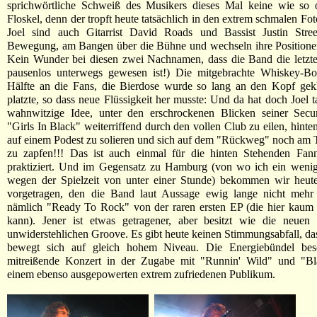
sprichwörtliche Schweiß des Musikers dieses Mal keine wie so o
Floskel, denn der tropft heute tatsächlich in den extrem schmalen Fo
Joel sind auch Gitarrist David Roads und Bassist Justin Stree
Bewegung, am Bangen über die Bühne und wechseln ihre Positionen
Kein Wunder bei diesen zwei Nachnamen, dass die Band die letzte
pausenlos unterwegs gewesen ist!) Die mitgebrachte Whiskey-Bot
Hälfte an die Fans, die Bierdose wurde so lang an den Kopf gekl
platzte, so dass neue Flüssigkeit her musste: Und da hat doch Joel t
wahnwitzige Idee, unter den erschrockenen Blicken seiner Secu
"Girls In Black" weiterriffend durch den vollen Club zu eilen, hint
auf einem Podest zu solieren und sich auf dem "Rückweg" noch am T
zu zapfen!!! Das ist auch einmal für die hinten Stehenden Fan
praktiziert. Und im Gegensatz zu Hamburg (von wo ich ein wenig 
wegen der Spielzeit von unter einer Stunde) bekommen wir heut
vorgetragen, den die Band laut Aussage ewig lange nicht mehr g
nämlich "Ready To Rock" von der raren ersten EP (die hier kaum 
kann). Jener ist etwas getragener, aber besitzt wie die neuen
unwiderstehlichen Groove. Es gibt heute keinen Stimmungsabfall, da
bewegt sich auf gleich hohem Niveau. Die Energiebündel bes
mitreißende Konzert in der Zugabe mit "Runnin' Wild" und "Bl
einem ebenso ausgepowerten extrem zufriedenen Publikum.