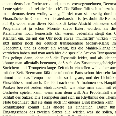
einem deutschen Orchester - und, um es vorwegzunehmen, Beerma
Leute spielen auch relativ "deutsch". Die Bühne füllt sich nahezu ko
man demonstrieren wolle, wie gefährdet man statusseitig durch d
Finanzlöcher im Chemnitzer Theaterhaushalt ist (es droht die Redu
auf B), wobei man dieser Koindizität keine Absicht beimessen sol
Programm ist ja schon Monate zuvor fixiert worden, als die 
Kalamitäten noch keinesfalls klar waren. Jedenfalls steigt das 
Klängen ein, die auf das Ohr noch etwas "mulmartig" wirken - tr
sitzt immer noch der deutlich transparentere Mozart-Klang im
Gedächtnis, und es dauert ein wenig, bis die Mahler-Klänge ihn
vertrieben haben und man auch hier die spezielle Art von Transpare
Das gelingt dann, ohne daß die Dynamik leidet, und als kleinen
könnte man allenfalls benennen, daß sich das Zusammengehörigkei
Streichern und Trompeten lange Zeit nicht einstellen will - aber a
mit der Zeit. Beermann läßt die tobenden Parts schon hier sehr lau
nimmt auch das Tempo noch nicht so langsam, und der Lichtfakto
Einschübe stimmt auch. Der Part nach dem Aufnahmen des Hauptt
Pauken beweist zudem eindrucksvoll, wie leise man auch mit ei
Orchester spielen kann, wenn man denn will. Als Problemfall erw
Schluß des Satzes: Die Trompeten sind sich im Rhythmus des Thema
Flöte beschließt, daß sie dann auch ihr eigenes Ding machen kann,
Schlußzupfer kommt alles andere als einheitlich. Dafür tu
Eingangschaos des zweiten Satzes alle wieder, was sie sollen, n