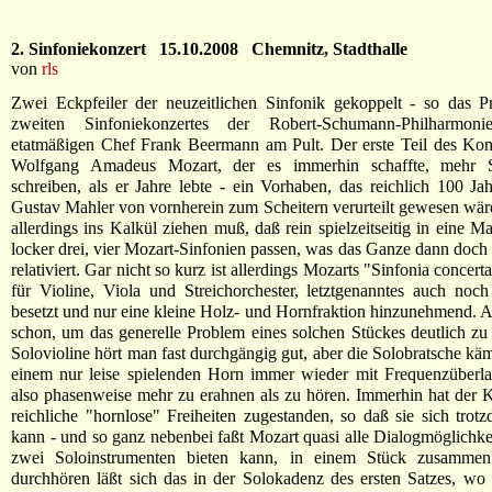
2. Sinfoniekonzert 15.10.2008 Chemnitz, Stadthalle
von
rls
Zwei Eckpfeiler der neuzeitlichen Sinfonik gekoppelt - so das 
zweiten Sinfoniekonzertes der Robert-Schumann-Philharmo
etatmäßigen Chef Frank Beermann am Pult. Der erste Teil des Kon
Wolfgang Amadeus Mozart, der es immerhin schaffte, mehr S
schreiben, als er Jahre lebte - ein Vorhaben, das reichlich 100 Jah
Gustav Mahler von vornherein zum Scheitern verurteilt gewesen wä
allerdings ins Kalkül ziehen muß, daß rein spielzeitseitig in eine M
locker drei, vier Mozart-Sinfonien passen, was das Ganze dann doch
relativiert. Gar nicht so kurz ist allerdings Mozarts "Sinfonia conce
für Violine, Viola und Streichorchester, letztgenanntes auch noc
besetzt und nur eine kleine Holz- und Hornfraktion hinzunehmend. Ab
schon, um das generelle Problem eines solchen Stückes deutlich z
Solovioline hört man fast durchgängig gut, aber die Solobratsche käm
einem nur leise spielenden Horn immer wieder mit Frequenzüberla
also phasenweise mehr zu erahnen als zu hören. Immerhin hat der 
reichliche "hornlose" Freiheiten zugestanden, so daß sie sich trotz
kann - und so ganz nebenbei faßt Mozart quasi alle Dialogmöglichke
zwei Soloinstrumenten bieten kann, in einem Stück zusammen
durchhören läßt sich das in der Solokadenz des ersten Satzes, wo