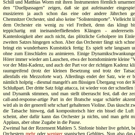
Schill und Matthias Worm mit ihren Instrumenten förmlich umarme
den "Duellpassagen" zeigen, daß sie gut aufeinander eingespiel
musizieren ja auch schon das eine oder andere Jährchen g
Chemnitzer Orchester, sind also keine "Solistenimporte". Vielleicht 
dem Orchester ein wenig zu viel Freiheit, denn das klingt bi
teppichartig mit ineinanderfließenden Klängen - andererseits
Kantenlosigkeit aber auch nicht, das plötzliche Geholpere im Einlei
zweiten Satzes hingegen schon. Aber das Orchester fängt sich schne
bringt ein wunderbares Kunststück fertig: Es spielt sehr langsam un
ohne zum Einschlafen zu animieren. Einige Dynamikschwankunge
Hörer immer wieder am Lauschen, etwa der horndominierte kleine 
vor der Mini-Kadenz, und auch der Part vor der richtigen Kadenz klin
raumgreifend (trotz der kleinen Besetzung und trotz der Tatsa
allenfalls ein Mezzoforte war). Allerdings endet der Satz, wie er 
nämlich holprig - diesmal mangelt's am flüssigen Übergang von der 
Schlußpart. Der dritte Satz folgt attacca, ist wieder von der schnelle
und Dynamik stimmen, und man stellt überrascht fest, daß der zent
call-and-response-artige Part in der Bratsche sogar schärfer akzentu
wird als in der generell sehr scharf gehaltenen Violine. Das täuscht z
die Tatsache hinweg, daß kompositorisch hier ein bissel die Luft
scheint, aber dafür kann das Orchester ja nichts, und man geht m
Applaus, aber ohne Zugabe in die Pause.
Zweimal hat der Rezensent Mahlers 5. Sinfonie bisher live gehört, b
Orchestern
mehr
oder
weniger
spanischen Geblütes. Nun also das 