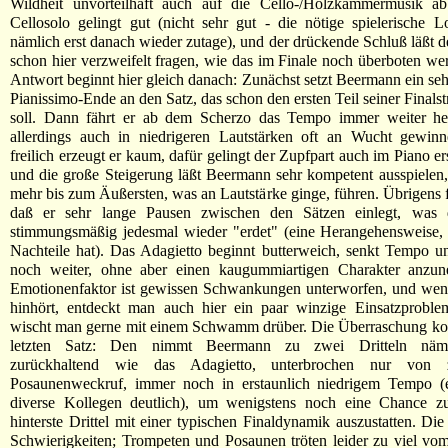
Wildheit unvorteilhaft auch auf die Cello-/Holzkammermusik a
Cellosolo gelingt gut (nicht sehr gut - die nötige spielerische Loc
nämlich erst danach wieder zutage), und der drückende Schluß läßt d
schon hier verzweifelt fragen, wie das im Finale noch überboten wer
Antwort beginnt hier gleich danach: Zunächst setzt Beermann ein se
Pianissimo-Ende an den Satz, das schon den ersten Teil seiner Finalst
soll. Dann fährt er ab dem Scherzo das Tempo immer weiter her
allerdings auch in niedrigeren Lautstärken oft an Wucht gewin
freilich erzeugt er kaum, dafür gelingt der Zupfpart auch im Piano er
und die große Steigerung läßt Beermann sehr kompetent ausspielen,
mehr bis zum Äußersten, was an Lautstärke ginge, führen. Übrigens fä
daß er sehr lange Pausen zwischen den Sätzen einlegt, was 
stimmungsmäßig jedesmal wieder "erdet" (eine Herangehensweise, 
Nachteile hat). Das Adagietto beginnt butterweich, senkt Tempo u
noch weiter, ohne aber einen kaugummiartigen Charakter anzu
Emotionenfaktor ist gewissen Schwankungen unterworfen, und we
hinhört, entdeckt man auch hier ein paar winzige Einsatzproblem
wischt man gerne mit einem Schwamm drüber. Die Überraschung k
letzten Satz: Den nimmt Beermann zu zwei Dritteln näml
zurückhaltend wie das Adagietto, unterbrochen nur von 
Posaunenweckruf, immer noch in erstaunlich niedrigem Tempo (er
diverse Kollegen deutlich), um wenigstens noch eine Chance z
hinterste Drittel mit einer typischen Finaldynamik auszustatten. Die
Schwierigkeiten; Trompeten und Posaunen tröten leider zu viel vom