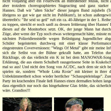
nicht volljährig aber ein Feuerwerk an mitreißender Musik, nicht z
aber trotzdem choreographiertes Stageacting und ganz starke
Hannes. Daß wir "alten Säcke" dieser jungen Band zujubeln (T
übrigens so gut wie gar nicht im Publikum!), ist schon außergewö
übertreibt's: "Ihr seid so geil" ruft ein ca. 40-Jähriger in der 1. Rei
zu toppen, streicht er noch sanft zu dessen Irritierung über Hannes' 
diesen auf die Monitorbox setzt. OK, der junge Mann hat durch
Züge, aber wenn der Typ noch etwas weitergemacht hätte, müsste m
nächsten Polizeidienststelle wegen Belästigung Jugendlicher ab
Schüler begeisterten durchweg mit einer klasse Performan
eingestreuten Coverversionen: "Wings Of Metal" gibt mir meine Inf
sich die Setlist von der Bühne gekrallt hatte, am Telefon du
Rückfrage, ob das vielleicht ein K ist bei dem MANOWAR-Son
Erklärung, die aus einem Schulheft rausgerissene Seite in Krakelsch
mal so aus! Und nicht den Song von AC/DC, nach dem sie sich be
spielen sie, sondern "Whole Lotta Rosie" mit kleiner in ihrer di
Unbekümmertheit schon wieder herrlicher "Schauspieleinlage". Zu
Party im krachenden Finale ließ Hannes einen dermaßen hohen lange
dass eigentlich nur noch das hingehaltene Glas fehlte, das sicherlic
wäre. Grandios!!!