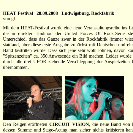
HEAT-Festival 28.09.2008 Ludwigsburg, Rockfabrik
von
gl
Mit dem HEAT-Festival wurde eine neue Veranstaltungsreihe ins L
die in direkter Tradition der United Forces Of Rock-Serie st
Unterschied, dass das Ganze zwar in der Rockfabrik (immer wied
stattfand, aber diese erste Ausgabe zunächst mit Deutschen und ei
Band bestritten wurde. Dass sich jene sehr wohl lohnen, davon ko
"Spitzenzeiten" ca. 350 Anwesende ein Bild machen. Leider wurde 
durch alle drei UFOR ziehende Verschleppung der Anspielzeiten k
übernommen.
Den Reigen eröffneten
CIRCUIT VISION
, die neue Band von N
dessen Stimme und Stage-Acting man sicher nichts kritisieren ka