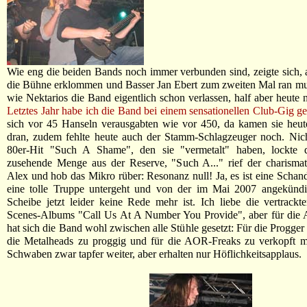
Wie eng die beiden Bands noch immer verbunden sind, zeigte sich, 
die Bühne erklommen und Basser Jan Ebert zum zweiten Mal ran mus
wie Nektarios die Band eigentlich schon verlassen, half aber heute 
Letztes Jahr habe ich die Band bei einem sensationellen Club-Gig g
sich vor 45 Hanseln verausgabten wie vor 450, da kamen sie heute
dran, zudem fehlte heute auch der Stamm-Schlagzeuger noch. Nich
80er-Hit "Such A Shame", den sie "vermetalt" haben, lockte d
zusehende Menge aus der Reserve, "Such A..." rief der charismat
Alex und hob das Mikro rüber: Resonanz null! Ja, es ist eine Schand
eine tolle Truppe untergeht und von der im Mai 2007 angekündi
Scheibe jetzt leider keine Rede mehr ist. Ich liebe die vertrack
Scenes-Albums "Call Us At A Number You Provide", aber für die A
hat sich die Band wohl zwischen alle Stühle gesetzt: Für die Progger
die Metalheads zu proggig und für die AOR-Freaks zu verkopft mu
Schwaben zwar tapfer weiter, aber erhalten nur Höflichkeitsapplaus.