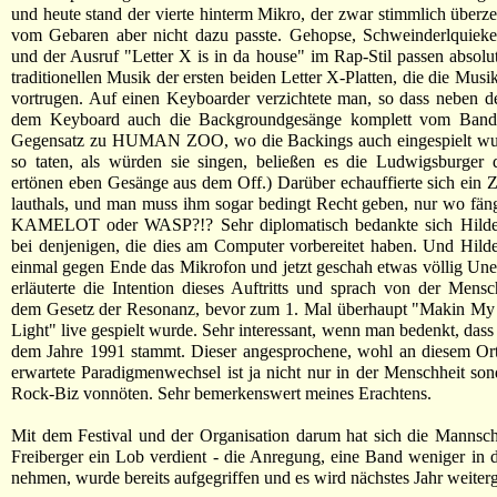
und heute stand der vierte hinterm Mikro, der zwar stimmlich überz
vom Gebaren aber nicht dazu passte. Gehopse, Schweinderlquieke
und der Ausruf "Letter X is in da house" im Rap-Stil passen absolut
traditionellen Musik der ersten beiden Letter X-Platten, die die Musi
vortrugen. Auf einen Keyboarder verzichtete man, so dass neben d
dem Keyboard auch die Backgroundgesänge komplett vom Band
Gegensatz zu HUMAN ZOO, wo die Backings auch eingespielt wu
so taten, als würden sie singen, beließen es die Ludwigsburger 
ertönen eben Gesänge aus dem Off.) Darüber echauffierte sich ein 
lauthals, und man muss ihm sogar bedingt Recht geben, nur wo fäng
KAMELOT oder WASP?!? Sehr diplomatisch bedankte sich Hilde
bei denjenigen, die dies am Computer vorbereitet haben. Und Hilde
einmal gegen Ende das Mikrofon und jetzt geschah etwas völlig Uner
erläuterte die Intention dieses Auftritts und sprach von der Mensc
dem Gesetz der Resonanz, bevor zum 1. Mal überhaupt "Makin M
Light" live gespielt wurde. Sehr interessant, wenn man bedenkt, dass
dem Jahre 1991 stammt. Dieser angesprochene, wohl an diesem Or
erwartete Paradigmenwechsel ist ja nicht nur in der Menschheit so
Rock-Biz vonnöten. Sehr bemerkenswert meines Erachtens.
Mit dem Festival und der Organisation darum hat sich die Mannsc
Freiberger ein Lob verdient - die Anregung, eine Band weniger in d
nehmen, wurde bereits aufgegriffen und es wird nächstes Jahr weiter