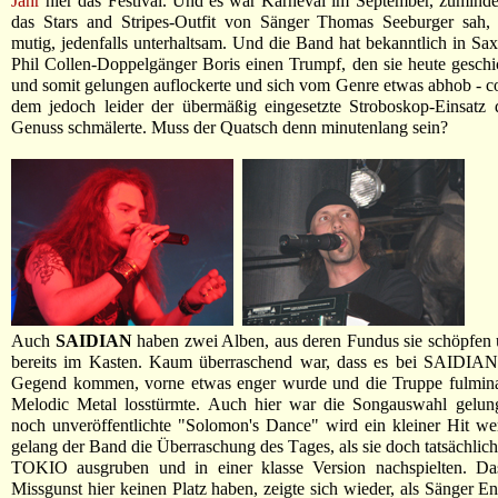
Jahr
hier das Festival. Und es war Karneval im September, zumind
das Stars and Stripes-Outfit von Sänger Thomas Seeburger sah,
mutig, jedenfalls unterhaltsam. Und die Band hat bekanntlich in Sa
Phil Collen-Doppelgänger Boris einen Trumpf, den sie heute geschic
und somit gelungen auflockerte und sich vom Genre etwas abhob - co
dem jedoch leider der übermäßig eingesetzte Stroboskop-Einsatz 
Genuss schmälerte. Muss der Quatsch denn minutenlang sein?
Auch
SAIDIAN
haben zwei Alben, aus deren Fundus sie schöpfen u
bereits im Kasten. Kaum überraschend war, dass es bei SAIDIAN,
Gegend kommen, vorne etwas enger wurde und die Truppe fulmina
Melodic Metal losstürmte. Auch hier war die Songauswahl gelun
noch unveröffentlichte "Solomon's Dance" wird ein kleiner Hit w
gelang der Band die Überraschung des Tages, als sie doch tatsächlic
TOKIO ausgruben und in einer klasse Version nachspielten. D
Missgunst hier keinen Platz haben, zeigte sich wieder, als Sänger E