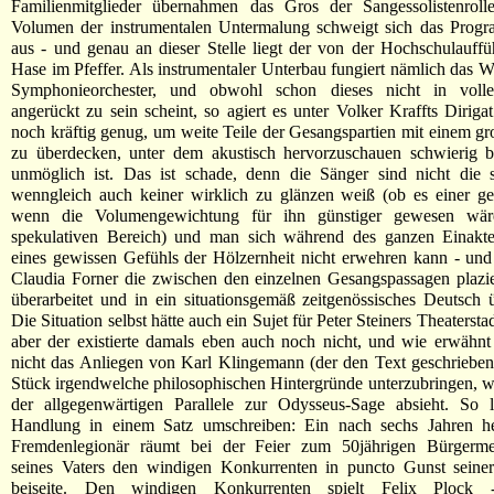
Familienmitglieder übernahmen das Gros der Sangessolistenroll
Volumen der instrumentalen Untermalung schweigt sich das Progr
aus - und genau an dieser Stelle liegt der von der Hochschulauffü
Hase im Pfeffer. Als instrumentaler Unterbau fungiert nämlich das W
Symphonieorchester, und obwohl schon dieses nicht in volle
angerückt zu sein scheint, so agiert es unter Volker Kraffts Dirig
noch kräftig genug, um weite Teile der Gesangspartien mit einem g
zu überdecken, unter dem akustisch hervorzuschauen schwierig 
unmöglich ist. Das ist schade, denn die Sänger sind nicht die s
wenngleich auch keiner wirklich zu glänzen weiß (ob es einer ges
wenn die Volumengewichtung für ihn günstiger gewesen wäre
spekulativen Bereich) und man sich während des ganzen Einakte
eines gewissen Gefühls der Hölzernheit nicht erwehren kann - un
Claudia Forner die zwischen den einzelnen Gesangspassagen plazi
überarbeitet und in ein situationsgemäß zeitgenössisches Deutsch ü
Die Situation selbst hätte auch ein Sujet für Peter Steiners Theaterst
aber der existierte damals eben auch noch nicht, und wie erwähn
nicht das Anliegen von Karl Klingemann (der den Text geschrieben
Stück irgendwelche philosophischen Hintergründe unterzubringen,
der allgegenwärtigen Parallele zur Odysseus-Sage absieht. So l
Handlung in einem Satz umschreiben: Ein nach sechs Jahren h
Fremdenlegionär räumt bei der Feier zum 50jährigen Bürgermei
seines Vaters den windigen Konkurrenten in puncto Gunst seiner
beiseite. Den windigen Konkurrenten spielt Felix Plock