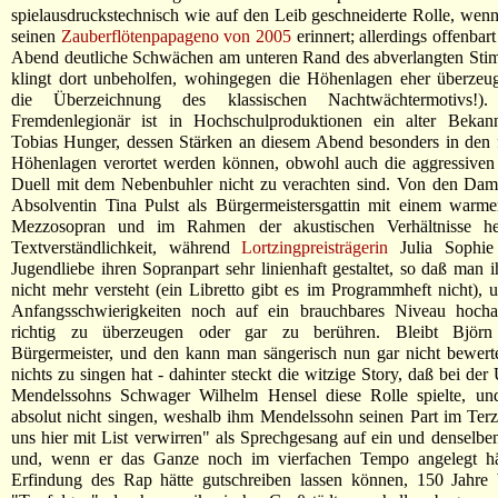
spielausdruckstechnisch wie auf den Leib geschneiderte Rolle, wen
seinen
Zauberflötenpapageno von 2005
erinnert; allerdings offenbar
Abend deutliche Schwächen am unteren Rand des abverlangten Sti
klingt dort unbeholfen, wohingegen die Höhenlagen eher überzeug
die Überzeichnung des klassischen Nachtwächtermotivs!
Fremdenlegionär ist in Hochschulproduktionen ein alter Bekann
Tobias Hunger, dessen Stärken an diesem Abend besonders in den f
Höhenlagen verortet werden können, obwohl auch die aggressiven
Duell mit dem Nebenbuhler nicht zu verachten sind. Von den Dam
Absolventin Tina Pulst als Bürgermeistersgattin mit einem warme
Mezzosopran und im Rahmen der akustischen Verhältnisse her
Textverständlichkeit, während
Lortzingpreisträgerin
Julia Sophie
Jugendliebe ihren Sopranpart sehr linienhaft gestaltet, so daß man i
nicht mehr versteht (ein Libretto gibt es im Programmheft nicht), 
Anfangsschwierigkeiten noch auf ein brauchbares Niveau hochar
richtig zu überzeugen oder gar zu berühren. Bleibt Björn
Bürgermeister, und den kann man sängerisch nun gar nicht bewerte
nichts zu singen hat - dahinter steckt die witzige Story, daß bei de
Mendelssohns Schwager Wilhelm Hensel diese Rolle spielte, un
absolut nicht singen, weshalb ihm Mendelssohn seinen Part im Terze
uns hier mit List verwirren" als Sprechgesang auf ein und denselbe
und, wenn er das Ganze noch im vierfachen Tempo angelegt hät
Erfindung des Rap hätte gutschreiben lassen können, 150 Jahre 