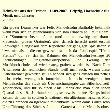
Heimkehr aus der Fremde 11.09.2007 Leipzig, Hochschule für
Musik und Theater
von
rls
Ein großer Dramatiker war Felix Mendelssohn Bartholdy bekanntli
wenn man sich an Bühnenmusik von ihm erinnern soll, fällt einem
der "Sommernachtstraum" ein (und die anderweitig am dramat
kratzenden großen Oratorien), aber danach herrscht meist erstma
Schweigen. Längst aus dem Repertoire der gängigen Spielstätten 
bzw. niemals in diesem gewesen ist auch das Liederspiel "Heim
Fremde" op. 89, das im Rahmen der Mendelssohn-Festtage 2
Fachrichtungen Dirigieren/Korrepetition und Gesang de
Musikhochschule mal wieder ausgegraben worden ist. Nach Dur
Anschauen der reichlichen Stunde weiß man auch, warum diese
Dauerbrenner geworden ist: Es handelt sich ganz einfach um nette 
nicht mehr, wenngleich immerhin auch nicht weniger - imm
Mendelssohn das Stück als Überraschungsgabe zur Silberhochzeit 
geschrieben, und für so einen Anlaß fabrizierte man auch scho
Quartal des 19. Jahrhunderts logischerweise keine Kriegssinfon
Zeiten, da man in solchen Situationen ein alttestamentarisches Mot
die zu Ehrenden da irgendwie mit einbaute, waren damals auch scho
Uraufführung des Stückes fand im Gartensaal der Mendelssohns st