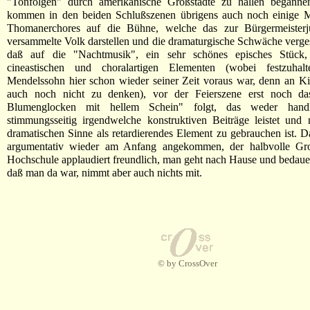
"Tonfolgen" durch amerikanische Großstädte zu hallen beganne
kommen in den beiden Schlußszenen übrigens auch noch einige Mi
Thomanerchores auf die Bühne, welche das zur Bürgermeisterju
versammelte Volk darstellen und die dramaturgische Schwäche verg
daß auf die "Nachtmusik", ein sehr schönes episches Stück,
cineastischen und choralartigen Elementen (wobei festzuhal
Mendelssohn hier schon wieder seiner Zeit voraus war, denn an K
auch noch nicht zu denken), vor der Feierszene erst noch d
Blumenglocken mit hellem Schein" folgt, das weder hand
stimmungsseitig irgendwelche konstruktiven Beiträge leistet und
dramatischen Sinne als retardierendes Element zu gebrauchen ist. D
argumentativ wieder am Anfang angekommen, der halbvolle Gr
Hochschule applaudiert freundlich, man geht nach Hause und bedauer
daß man da war, nimmt aber auch nichts mit.
© by CrossOver