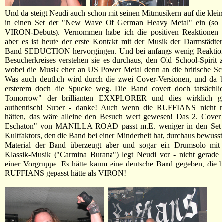
Und da steigt Neudi auch schon mit seinen Mitmusikern auf die kle
in einen Set der "New Wave Of German Heavy Metal" ein (so d
VIRON-Debuts). Vernommen habe ich die positiven Reaktionen 
aber es ist heute der erste Kontakt mit der Musik der Darmstädter
Band SEDUCTION hervorgingen. Und bei anfangs wenig Reaktion
Besucherkreises verstehen sie es durchaus, den Old School-Spirit z
wobei die Musik eher an US Power Metal denn an die britische Sch
Was auch deutlich wird durch die zwei Cover-Versionen, und da b
ersterem doch die Spucke weg. Die Band covert doch tatsächl
Tomorrow" der brillianten EXXPLORER und dies wirklich g
authentisch! Super - danke! Auch wenn die RUFFIANS nicht m
hätten, das wäre alleine den Besuch wert gewesen! Das 2. Cove
Eschaton" von MANILLA ROAD passt m.E. weniger in den Set (
Kultfaktors, den die Band bei einer Minderheit hat, durchaus bewusst
Material der Band überzeugt aber und sogar ein Drumsolo mit e
Klassik-Musik ("Carmina Burana") legt Neudi vor - nicht gerade a
einer Vorgruppe. Es hätte kaum eine deutsche Band gegeben, die 
RUFFIANS gepasst hätte als VIRON!