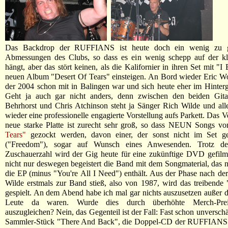
Das Backdrop der RUFFIANS ist heute doch ein wenig zu g
Abmessungen des Clubs, so dass es ein wenig schepp auf der k
hängt, aber das stört keinen, als die Kalifornier in ihren Set mit "
neuen Album "Desert Of Tears" einsteigen. An Bord wieder Eric W
der 2004 schon mit in Balingen war und sich heute eher im Hinterg
Geht ja auch gar nicht anders, denn zwischen den beiden Gitar
Behrhorst und Chris Atchinson steht ja Sänger Rich Wilde und all
wieder eine professionelle engagierte Vorstellung aufs Parkett. Das V
neue starke Platte ist zurecht sehr groß, so dass NEUN Songs v
Tears"
gezockt werden, davon einer, der sonst nicht im Set 
("Freedom"), sogar auf Wunsch eines Anwesenden. Trotz der
Zuschauerzahl wird der Gig heute für eine zukünftige DVD gefilmt
nicht nur deswegen begeistert die Band mit dem Songmaterial, das n
die EP (minus "You're All I Need") enthält. Aus der Phase nach de
Wilde erstmals zur Band stieß, also von 1987, wird das treibend
gespielt. An dem Abend habe ich mal gar nichts auszusetzen außer 
Leute da waren. Wurde dies durch überhöhte Merch-Prei
auszugleichen? Nein, das Gegenteil ist der Fall: Fast schon unverschä
Sammler-Stück "There And Back", die Doppel-CD der RUFFIANS 