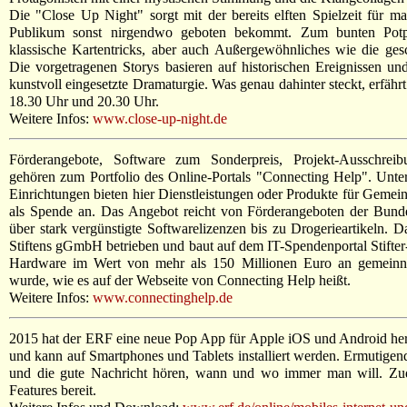
Die "Close Up Night" sorgt mit der bereits elften Spielzeit für m
Publikum sonst nirgendwo geboten bekommt. Zum bunten Potpo
klassische Kartentricks, aber auch Außergewöhnliches wie die ges
Die vorgetragenen Storys basieren auf historischen Ereignissen u
kunstvoll eingesetzte Dramaturgie. Was genau dahinter steckt, erfäh
18.30 Uhr und 20.30 Uhr.
Weitere Infos:
www.close-up-night.de
Förderangebote, Software zum Sonderpreis, Projekt-Ausschrei
gehören zum Portfolio des Online-Portals "Connecting Help". Unte
Einrichtungen bieten hier Dienstleistungen oder Produkte für Gemei
als Spende an. Das Angebot reicht von Förderangeboten der Bundes
über stark vergünstigte Softwarelizenzen bis zu Drogerieartikeln. 
Stiftens gGmbH betrieben und baut auf dem IT-Spendenportal Stifter-
Hardware im Wert von mehr als 150 Millionen Euro an gemeinnüt
wurde, wie es auf der Webseite von Connecting Help heißt.
Weitere Infos:
www.connectinghelp.de
2015 hat der ERF eine neue Pop App für Apple iOS und Android hera
und kann auf Smartphones und Tablets installiert werden. Ermutigen
und die gute Nachricht hören, wann und wo immer man will. Zud
Features bereit.