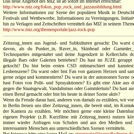
Das neue Angebot des MIZ ist ab sofort im Internet erreichbar:
http://www.miz.org/fokus_pop_rock_und_jazzausbildung.html
Weitere Informationen zur Szene der populären Musik in Deutschl
Festivals und Wettbewerbe, Informationen zu Vereinigungen, Initiati
hin zu Verlagen und Zeitschriften vermittelt das MIZ in seinem The
http://www.miz.org/themenportale/jazz-rock-pop
Zeitzeug_innen aus Jugend- und Subkulturen gesucht: Du warst d
davon, als du Punker_in, Raver_in, Skinhead oder Gammler_
Technoparties mitgestaltet und deine Jugendzeit in Kellerclubs d
illegale Bars oder Galerien betrieben? Du hast im JUZE gerapp
gekocht? Du bist beim ersten CSD mitmarschiert und kanntest
Lesbenszene? Du warst oder bist Fan von ganzem Herzen und samm
gerne zeigst und kommentierst? Du warst in der autonomen Szene o
hast Fotos von Polit- und Sprayaktionen? Es gibt eine Akte aus 
gegen die Staatsgewalt, Vandalismus oder Gammlertum? Du hast a
einen Beruf gemacht oder bist bis heute in deiner Szene aktiv?
Wenn du Freude daran hast, anderen von damals zu erzählen, wir vo
in Berlin freuen uns über Zeitzeug_innen, die bereit sind, im Konta
der Kamera zu erzählen. Wir möchten gerne eine kleine Datenban
eigenen Projekte (z.B. Kurzfilme mit Zeitzeug_innen) nutzen 
immer wieder Anfragen von Schulen und aus den Medien und 
interessanten Menschen aus unterschiedlichen Szenen vermitteln.
Bei Interesse bitte eine kurze Mail an:
eigenregie@jugendkulturen.de