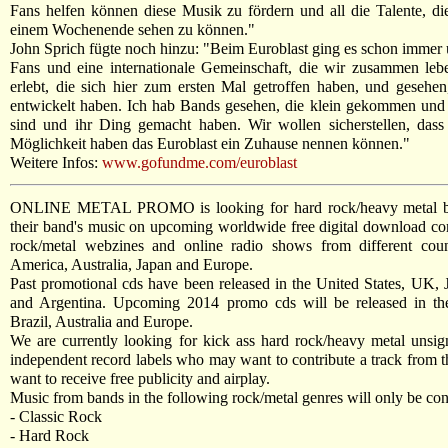
Fans helfen können diese Musik zu fördern und all die Talente, di
einem Wochenende sehen zu können."
John Sprich fügte noch hinzu: "Beim Euroblast ging es schon immer
Fans und eine internationale Gemeinschaft, die wir zusammen leb
erlebt, die sich hier zum ersten Mal getroffen haben, und gesehen
entwickelt haben. Ich hab Bands gesehen, die klein gekommen und
sind und ihr Ding gemacht haben. Wir wollen sicherstellen, das
Möglichkeit haben das Euroblast ein Zuhause nennen können."
Weitere Infos:
www.gofundme.com/euroblast
ONLINE METAL PROMO is looking for hard rock/heavy metal ban
their band's music on upcoming worldwide free digital download com
rock/metal webzines and online radio shows from different cou
America, Australia, Japan and Europe.
Past promotional cds have been released in the United States, UK,
and Argentina. Upcoming 2014 promo cds will be released in the
Brazil, Australia and Europe.
We are currently looking for kick ass hard rock/heavy metal unsign
independent record labels who may want to contribute a track from th
want to receive free publicity and airplay.
Music from bands in the following rock/metal genres will only be con
- Classic Rock
- Hard Rock