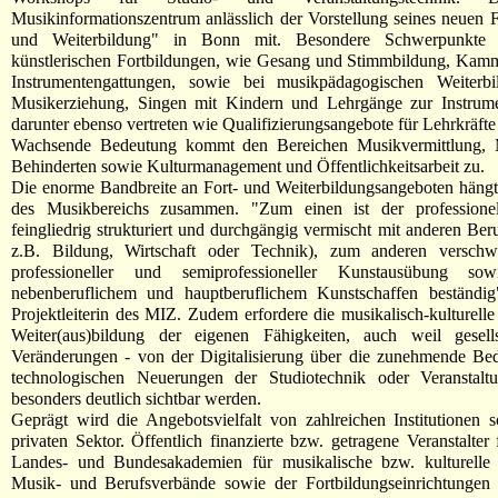
Musikinformationszentrum anlässlich der Vorstellung seines neuen 
und Weiterbildung" in Bonn mit. Besondere Schwerpunkte 
künstlerischen Fortbildungen, wie Gesang und Stimmbildung, Kam
Instrumentengattungen, sowie bei musikpädagogischen Weiterb
Musikerziehung, Singen mit Kindern und Lehrgänge zur Instrume
darunter ebenso vertreten wie Qualifizierungsangebote für Lehrkräft
Wachsende Bedeutung kommt den Bereichen Musikvermittlung, 
Behinderten sowie Kulturmanagement und Öffentlichkeitsarbeit zu.
Die enorme Bandbreite an Fort- und Weiterbildungsangeboten hängt 
des Musikbereichs zusammen. "Zum einen ist der professionell
feingliedrig strukturiert und durchgängig vermischt mit anderen Be
z.B. Bildung, Wirtschaft oder Technik), zum anderen versc
professioneller und semiprofessioneller Kunstausübung sow
nebenberuflichem und hauptberuflichem Kunstschaffen beständig"
Projektleiterin des MIZ. Zudem erfordere die musikalisch-kulturelle
Weiter(aus)bildung der eigenen Fähigkeiten, auch weil gesells
Veränderungen - von der Digitalisierung über die zunehmende Be
technologischen Neuerungen der Studiotechnik oder Veranstalt
besonders deutlich sichtbar werden.
Geprägt wird die Angebotsvielfalt von zahlreichen Institutionen 
privaten Sektor. Öffentlich finanzierte bzw. getragene Veranstalter
Landes- und Bundesakademien für musikalische bzw. kulturelle 
Musik- und Berufsverbände sowie der Fortbildungseinrichtungen