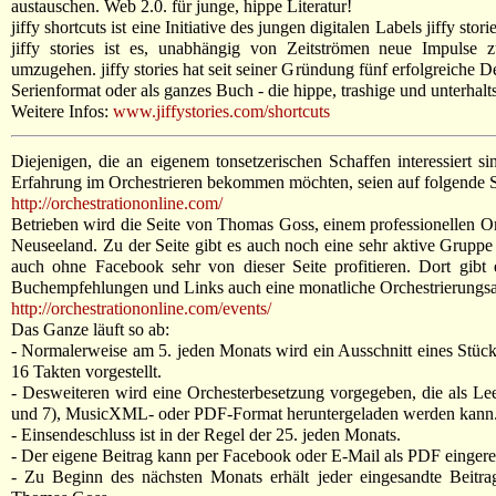
austauschen. Web 2.0. für junge, hippe Literatur!
jiffy shortcuts ist eine Initiative des jungen digitalen Labels jiffy sto
jiffy stories ist es, unabhängig von Zeitströmen neue Impulse z
umzugehen. jiffy stories hat seit seiner Gründung fünf erfolgreiche 
Serienformat oder als ganzes Buch - die hippe, trashige und unterhaltsa
Weitere Infos:
www.jiffystories.com/shortcuts
Diejenigen, die an eigenem tonsetzerischen Schaffen interessiert si
Erfahrung im Orchestrieren bekommen möchten, seien auf folgende S
http://orchestrationonline.com/
Betrieben wird die Seite von Thomas Goss, einem professionellen O
Neuseeland. Zu der Seite gibt es auch noch eine sehr aktive Grupp
auch ohne Facebook sehr von dieser Seite profitieren. Dort gibt e
Buchempfehlungen und Links auch eine monatliche Orchestrierungsau
http://orchestrationonline.com/events/
Das Ganze läuft so ab:
- Normalerweise am 5. jeden Monats wird ein Ausschnitt eines Stück
16 Takten vorgestellt.
- Desweiteren wird eine Orchesterbesetzung vorgegeben, die als Lee
und 7), MusicXML- oder PDF-Format heruntergeladen werden kann
- Einsendeschluss ist in der Regel der 25. jeden Monats.
- Der eigene Beitrag kann per Facebook oder E-Mail als PDF eingere
- Zu Beginn des nächsten Monats erhält jeder eingesandte Beitrag