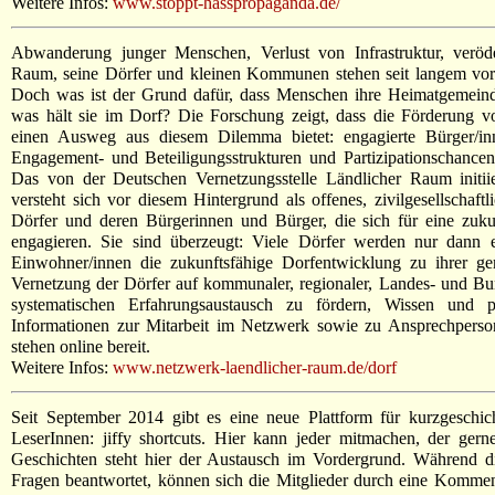
Weitere Infos:
www.stoppt-hasspropaganda.de/
Abwanderung junger Menschen, Verlust von Infrastruktur, veröd
Raum, seine Dörfer und kleinen Kommunen stehen seit langem vor 
Doch was ist der Grund dafür, dass Menschen ihre Heimatgemeinde
was hält sie im Dorf? Die Forschung zeigt, dass die Förderung 
einen Ausweg aus diesem Dilemma bietet: engagierte Bürger/
Engagement- und Beteiligungsstrukturen und Partizipationschancen 
Das von der Deutschen Vernetzungsstelle Ländlicher Raum initi
versteht sich vor diesem Hintergrund als offenes, zivilgesellschaf
Dörfer und deren Bürgerinnen und Bürger, die sich für eine zuku
engagieren. Sie sind überzeugt: Viele Dörfer werden nur dann 
Einwohner/innen die zukunftsfähige Dorfentwicklung zu ihrer 
Vernetzung der Dörfer auf kommunaler, regionaler, Landes- und Bun
systematischen Erfahrungsaustausch zu fördern, Wissen und pr
Informationen zur Mitarbeit im Netzwerk sowie zu Ansprechperso
stehen online bereit.
Weitere Infos:
www.netzwerk-laendlicher-raum.de/dorf
Seit September 2014 gibt es eine neue Plattform für kurzgeschic
LeserInnen: jiffy shortcuts. Hier kann jeder mitmachen, der gern
Geschichten steht hier der Austausch im Vordergrund. Während di
Fragen beantwortet, können sich die Mitglieder durch eine Komme