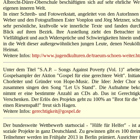
Albrecht-Dürer-Oberschule beschäftigten sich auf sehr ehrliche Wei
eigenen inneren Welt.
In einer Schreib- und Fotowerkstatt, angeleitet von den AutorIn
Weber und den FotografInnen Ester Vonplon und Jörg Metzner, sch
sehr persönliche, kraftvolle wie innerliche Texte und fanden du
Blick auf ihren Bezirk. Ihre Austellung zieht den Betrachter i
Vielfältigkeit und auch Widersprüche und Schwierigkeiten hinein und
in die Welt dieser außergewöhnlichen jungen Leute, denen Neukölln
Heimat.
Weitere Infos:
http://www.jugendkulturen.de/traeum-schoen-weiter.h
Unter dem Titel "S.A.P. – Songs Against Poverty (Vol. 1)" arbeit
Gospelsampler der Aktion "Gospel für eine gerechtere Welt". Initiat
Chorleiter und Gründer von Hope-Music. Die Idee: Jeder Chor st
zusammen singen den Song "Let Us Stand". Die Aufnahme bekom
nimmt er eine bestimmte Anzahl an CDs ab. Das ist Gerechtig
Verschenken. Der Erlös des Projekts geht zu 100% an "Brot für die 
einen Riesenspaß!" freut sich Hagen.
Weitere Infos:
gerechtigkeit@gospel.de
Der bundesweite Wettbewerb startsocial - "Hilfe für Helfer" - ist
soziale Projekte in ganz Deutschland. Zu gewinnen gibt es 100 drei
Teilnehmer werden im Frühjahr 2013 in Berlin prämiert. Ausrichter ist