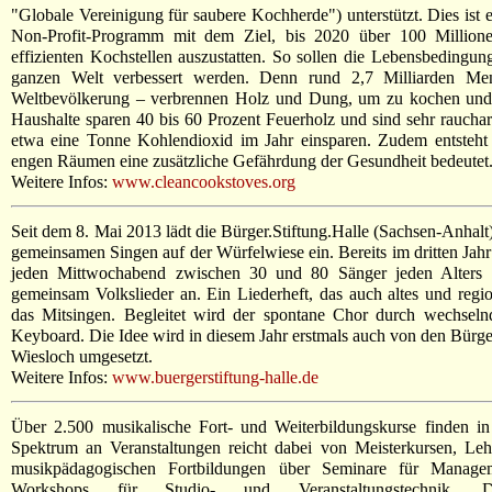
"Globale Vereinigung für saubere Kochherde") unterstützt. Dies ist ei
Non-Profit-Programm mit dem Ziel, bis 2020 über 100 Million
effizienten Kochstellen auszustatten. So sollen die Lebensbedingun
ganzen Welt verbessert werden. Denn rund 2,7 Milliarden Me
Weltbevölkerung – verbrennen Holz und Dung, um zu kochen und z
Haushalte sparen 40 bis 60 Prozent Feuerholz und sind sehr raucha
etwa eine Tonne Kohlendioxid im Jahr einsparen. Zudem entsteht 
engen Räumen eine zusätzliche Gefährdung der Gesundheit bedeutet
Weitere Infos:
www.cleancookstoves.org
Seit dem 8. Mai 2013 lädt die Bürger.Stiftung.Halle (Sachsen-Anhalt
gemeinsamen Singen auf der Würfelwiese ein. Bereits im dritten Ja
jeden Mittwochabend zwischen 30 und 80 Sänger jeden Alters u
gemeinsam Volkslieder an. Ein Liederheft, das auch altes und region
das Mitsingen. Begleitet wird der spontane Chor durch wechsel
Keyboard. Die Idee wird in diesem Jahr erstmals auch von den Bürg
Wiesloch umgesetzt.
Weitere Infos:
www.buergerstiftung-halle.de
Über 2.500 musikalische Fort- und Weiterbildungskurse finden in 
Spektrum an Veranstaltungen reicht dabei von Meisterkursen, Leh
musikpädagogischen Fortbildungen über Seminare für Manageme
Workshops für Studio- und Veranstaltungstechnik. 