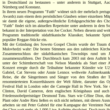
in Deutschland zu bestaunen – unter anderem in Stuttgart, Aa
Nürnberg und Konstanz.
In ihrem neuen Programm "Faith" widmet sich der mehrfach preisg
Awards) zum einem dem persönlichen Glauben seiner einzelnen Mitgl
sie damit die eigene, außergewöhnliche Erfolgsgeschichte des Ch
"Faith" findet sich im aktuellen Repertoire unter anderem in dem So
bekannt in der Interpretation von Joe Cocker. Neben diesem und weit
Programm traditionelle südafrikanische Klassiker, bekannte Spiri
populäre Reggae-Stücke ein.
Mit der Gründung des Soweto Gospel Choirs wurde der Traum de
Mulovhedzi wahr: Die besten Stimmen aus den zahlreichen Kirc
Zusammenschluss der südafrikanischen Townships rund um 
zusammenzuführen. Der Durchbruch kam 2003 mit dem Auftritt b
unter der Schirmherrschaft von Nelson Mandela als Start einer
Konzert erregte durch die Teilnahme bekannter Künstler wie U2
Gabriel, Cat Stevens oder Annie Lennox weltweite Aufmerksamkei
Reise, die die Sängerinnen und Sänger von den Straßen der 
renommiertesten Konzerthäusern der Welt führte, darunter das 
Festival Hall in London oder die Carnegie Hall in New York. Sie 
Clinton, David Cameron, dem englischen Königshaus und auch 
Friedensnobelpreisträger Desmond Tutu. Stars wie Céline Dion, di
Plant oder Andre Rieu ließen es sich nicht nehmen, mit diesen Aus
arbeiten sie mit Peter Gabriel für eine Kampagne der Vereinten Na
der Chor weit mehr als 1.000 Live-Auftritte absolviert. Doch trotz ih