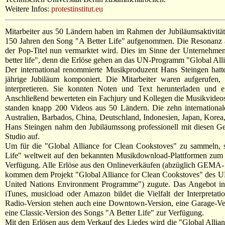
Weitere Infos:
protestinstitut.eu
Mitarbeiter aus 50 Ländern haben im Rahmen der Jubiläumsaktivit
150 Jahren den Song "A Better Life" aufgenommen. Die Resonanz au
der Pop-Titel nun vermarktet wird. Dies im Sinne der Unternehmen
better life", denn die Erlöse gehen an das UN-Programm "Global All
Der international renommierte Musikproduzent Hans Steingen hatt
jährige Jubiläum komponiert. Die Mitarbeiter waren aufgerufen, 
interpretieren. Sie konnten Noten und Text herunterladen und 
Anschließend bewerteten ein Fachjury und Kollegen die Musikvideos
standen knapp 200 Videos aus 50 Ländern. Die zehn internation
Australien, Barbados, China, Deutschland, Indonesien, Japan, Kore
Hans Steingen nahm den Jubiläumssong professionell mit diesen G
Studio auf.
Um für die "Global Alliance for Clean Cookstoves" zu sammeln, s
Life" weltweit auf den bekannten Musikdownload-Plattformen zum 
Verfügung. Alle Erlöse aus den Onlineverkäufen (abzüglich GEMA-
kommen dem Projekt "Global Alliance for Clean Cookstoves" de
United Nations Environment Programme") zugute. Das Angebot in
iTunes, musicload oder Amazon bildet die Vielfalt der Interpretat
Radio-Version stehen auch eine Downtown-Version, eine Garage-Ver
eine Classic-Version des Songs "A Better Life" zur Verfügung.
Mit den Erlösen aus dem Verkauf des Liedes wird die "Global Allia