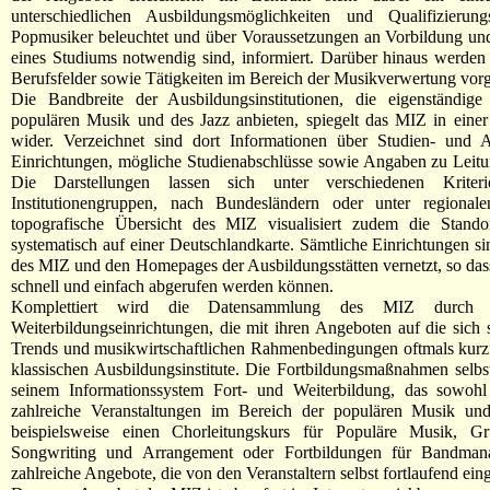
unterschiedlichen Ausbildungsmöglichkeiten und Qualifizieru
Popmusiker beleuchtet und über Voraussetzungen an Vorbildung un
eines Studiums notwendig sind, informiert. Darüber hinaus werden 
Berufsfelder sowie Tätigkeiten im Bereich der Musikverwertung vorge
Die Bandbreite der Ausbildungsinstitutionen, die eigenständig
populären Musik und des Jazz anbieten, spiegelt das MIZ in ein
wider. Verzeichnet sind dort Informationen über Studien- und 
Einrichtungen, mögliche Studienabschlüsse sowie Angaben zu Leitu
Die Darstellungen lassen sich unter verschiedenen Kriteri
Institutionengruppen, nach Bundesländern oder unter regional
topografische Übersicht des MIZ visualisiert zudem die Standor
systematisch auf einer Deutschlandkarte. Sämtliche Einrichtungen s
des MIZ und den Homepages der Ausbildungsstätten vernetzt, so das
schnell und einfach abgerufen werden können.
Komplettiert wird die Datensammlung des MIZ durch
Weiterbildungseinrichtungen, die mit ihren Angeboten auf die sich
Trends und musikwirtschaftlichen Rahmenbedingungen oftmals kurzfr
klassischen Ausbildungsinstitute. Die Fortbildungsmaßnahmen selbs
seinem Informationssystem Fort- und Weiterbildung, das sowohl
zahlreiche Veranstaltungen im Bereich der populären Musik und
beispielsweise einen Chorleitungskurs für Populäre Musik, 
Songwriting und Arrangement oder Fortbildungen für Bandman
zahlreiche Angebote, die von den Veranstaltern selbst fortlaufend ein