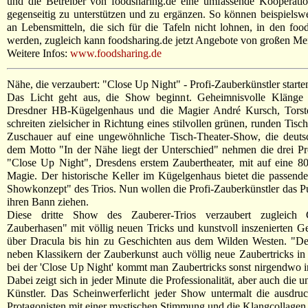
und die Betreiber von foodsharing.de eine umfassende Kooperatio
gegenseitig zu unterstützen und zu ergänzen. So können beispielsw
an Lebensmitteln, die sich für die Tafeln nicht lohnen, in den fo
werden, zugleich kann foodsharing.de jetzt Angebote von großen Men
Weitere Infos:
www.foodsharing.de
Nähe, die verzaubert: "Close Up Night" - Profi-Zauberkünstler starte
Das Licht geht aus, die Show beginnt. Geheimnisvolle Klänge 
Dresdner HB-Kügelgenhaus und die Magier André Kursch, Torste
schreiten zielsicher in Richtung eines stilvollen grünen, runden Tisc
Zuschauer auf eine ungewöhnliche Tisch-Theater-Show, die deutsch
dem Motto "In der Nähe liegt der Unterschied" nehmen die drei Pro
"Close Up Night", Dresdens erstem Zaubertheater, mit auf eine 80
Magie. Der historische Keller im Kügelgenhaus bietet die passen
Showkonzept" des Trios. Nun wollen die Profi-Zauberkünstler das P
ihren Bann ziehen.
Diese dritte Show des Zauberer-Trios verzaubert zugleich 
Zauberhasen" mit völlig neuen Tricks und kunstvoll inszenierten 
über Dracula bis hin zu Geschichten aus dem Wilden Westen. "De
neben Klassikern der Zauberkunst auch völlig neue Zaubertricks in
bei der 'Close Up Night' kommt man Zaubertricks sonst nirgendwo i
Dabei zeigt sich in jeder Minute die Professionalität, aber auch die 
Künstler. Das Scheinwerferlicht jeder Show untermalt die ausdru
Protagonisten mit einer mystischen Stimmung und die Klangcollage