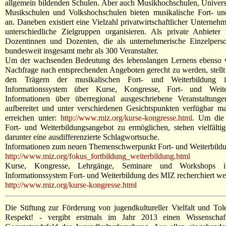
allgemein bildenden Schulen. Aber auch Musikhochschulen, Univers
Musikschulen und Volkshochschulen bieten musikalische Fort- und
an. Daneben existiert eine Vielzahl privatwirtschaftlicher Unterneh
unterschiedliche Zielgruppen organisieren. Als private Anbieter 
Dozentinnen und Dozenten, die als unternehmerische Einzelpers
bundesweit insgesamt mehr als 300 Veranstalter.
Um der wachsenden Bedeutung des lebenslangen Lernens ebenso 
Nachfrage nach entsprechenden Angeboten gerecht zu werden, stell
den Trägern der musikalischen Fort- und Weiterbildung i
Informationssystem über Kurse, Kongresse, Fort- und Weiter
Informationen über überregional ausgeschriebene Veranstaltung
aufbereitet und unter verschiedenen Gesichtspunkten verfügbar m
erreichen unter:
http://www.miz.org/kurse-kongresse.html
. Um die
Fort- und Weiterbildungsangebot zu ermöglichen, stehen vielfält
darunter eine ausdifferenzierte Schlagwortsuche.
Informationen zum neuen Themenschwerpunkt Fort- und Weiterbildung
http://www.miz.org/fokus_fortbildung_weiterbildung.html
Kurse, Kongresse, Lehrgänge, Seminare und Workshops 
Informationssystem Fort- und Weiterbildung des MIZ recherchiert we
http://www.miz.org/kurse-kongresse.html
Die Stiftung zur Förderung von jugendkultureller Vielfalt und To
Respekt! - vergibt erstmals im Jahr 2013 einen Wissenschaf