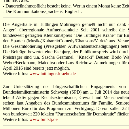
Thomas Goss.
- Dauerteilnahmepflicht besteht keine. Wer in einem Monat keine Zeit h
- Die Kommunikationssprache ist Englisch.
Die Angerhalle in Tuttlingen-Möhringen genießt nicht nur dank
Anger" überregionale Aufmerksamkeit: Seit 2001 schreibt die S
bundesweit gefragten Kleinkunstpreis "Die Tuttlinger Krähe" für E
den Sparten (Musik-)Kabarett/Comedy/Chansons/Varieté aus. Veransta
Die Gesamtdotierung (Preisgelder, Aufwandsentschädigungen) betr
Die Beiträge bewertet eine Fachjury, der Publikumspreis wird durch 
Preisträger sind u.a. Sascha Grammel, "Knacki" Deuser, Bodo War
Weber/Beckmann, Malediva oder Lars Reichow. Anmeldungen für d
April 2016 sind bereits jetzt möglich.
Weitere Infos:
www.tuttlinger-kraehe.de
Zur Unterstützung des bürgerschaftlichen Engagements von 
Bundesfamilienministerin Schwesig (SPD) am 1. Juli 2014 das n
leben! Aktiv gegen Rechtsextremismus, Gewalt und Menschenfeindl
stehen laut Angaben des Bundesministeriums für Familie, Senio
Millionen Euro für das Programm zur Verfügung. Davon sollen 22 
von bundesweit 220 lokalen "Partnerschaften für Demokratie" fließen
Weitere Infos:
www.bmfsfj.de