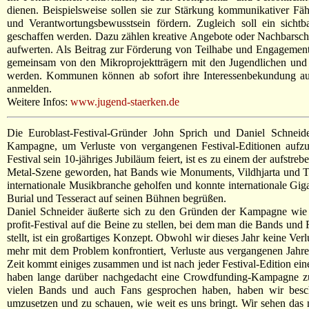
dienen. Beispielsweise sollen sie zur Stärkung kommunikativer Fäh
und Verantwortungsbewusstsein fördern. Zugleich soll ein sichtb
geschaffen werden. Dazu zählen kreative Angebote oder Nachbarsch
aufwerten. Als Beitrag zur Förderung von Teilhabe und Engagement 
gemeinsam von den Mikroprojektträgern mit den Jugendlichen und
werden. Kommunen können ab sofort ihre Interessenbekundung au
anmelden.
Weitere Infos:
www.jugend-staerken.de
Die Euroblast-Festival-Gründer John Sprich und Daniel Schneid
Kampagne, um Verluste von vergangenen Festival-Editionen aufz
Festival sein 10-jähriges Jubiläum feiert, ist es zu einem der aufstreb
Metal-Szene geworden, hat Bands wie Monuments, Vildhjarta und Tex
internationale Musikbranche geholfen und konnte internationale Gi
Burial und Tesseract auf seinen Bühnen begrüßen.
Daniel Schneider äußerte sich zu den Gründen der Kampagne wie f
profit-Festival auf die Beine zu stellen, bei dem man die Bands und
stellt, ist ein großartiges Konzept. Obwohl wir dieses Jahr keine Ve
mehr mit dem Problem konfrontiert, Verluste aus vergangenen Jahr
Zeit kommt einiges zusammen und ist nach jeder Festival-Edition ein
haben lange darüber nachgedacht eine Crowdfunding-Kampagne zu
vielen Bands und auch Fans gesprochen haben, haben wir besch
umzusetzen und zu schauen, wie weit es uns bringt. Wir sehen das m