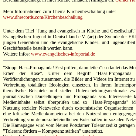
Mehr Informationen zum Thema Kirchenbeschallung unter
www.dhrecords.com/Kirchenbeschallung
Unter dem Titel "Jung und evangelisch in Kirche und Gesellschaft"
Evangelischen Jugend in Deutschland e.V. (aej) der Synode der EK
jungen Generation und die evangelische Kinder- und Jugendarbeit v
Geschäftsstelle bestellt werden kann.
Weitere Infos:
www.evangelisches-infoportal.de
"Stoppt Hass-Propaganda! Erst prüfen, dann teilen": so lautet das M
Erben der Rose". Unter dem Begriff "Hass-Propaganda" fa
Veröffentlichungen zusammen, die Bilder und Videos im Internet z
Verbreitung totalitärer Ideologien einsetzen. In ihrem Internetpo
thematische Beispiele und stellen Unterscheidungsmerkmale zw
journalistischen Darstellungen und Propaganda vor. Interessiert
Medieninhalte selbst überprüfen und so "Hass-Propaganda" id
Nutzung sozialer Netzwerke durch extremistische Organisationen
eine kritische Medienkompetenz bei den Nutzer/innen entgegenges
Verbreitung von demokratiefeindlichen Botschaften in sozialen Net
Die Kamapagne wird vom Neuen Potsdamer Toleranzedikt getragen
"Toleranz fördern – Kompetenz stärken" unterstützt.