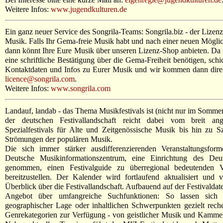
Weitere Infos:
www.jugendkulturen.de
Ein ganz neuer Service des Songrila-Teams: Songrila.biz - der Liz
Musik. Falls Ihr Gema-freie Musik habt und nach einer neuen Möglich
dann könnt Ihre Eure Musik über unseren Lizenz-Shop anbieten. Da 
eine schriftliche Bestätigung über die Gema-Freiheit benötigen, schi
Kontaktdaten und Infos zu Eurer Musik und wir kommen dann direk
licence@songrila.com
.
Weitere Infos:
www.songrila.com
Landauf, landab - das Thema Musikfestivals ist (nicht nur im Sommer
der deutschen Festivallandschaft reicht dabei vom breit ange
Spezialfestivals für Alte und Zeitgenössische Musik bis hin zu Sz
Strömungen der populären Musik.
Die sich immer stärker ausdifferenzierenden Veranstaltungsfor
Deutsche Musikinformationszentrum, eine Einrichtung des Deu
genommen, einen Festivalguide zu überregional bedeutenden V
bereitzustellen. Der Kalender wird fortlaufend aktualisiert und v
Überblick über die Festivallandschaft. Aufbauend auf der Festivalda
Angebot über umfangreiche Suchfunktionen: So lassen sich 
geographischer Lage oder inhaltlichen Schwerpunkten gezielt reche
Genrekategorien zur Verfügung - von geistlicher Musik und Kamme