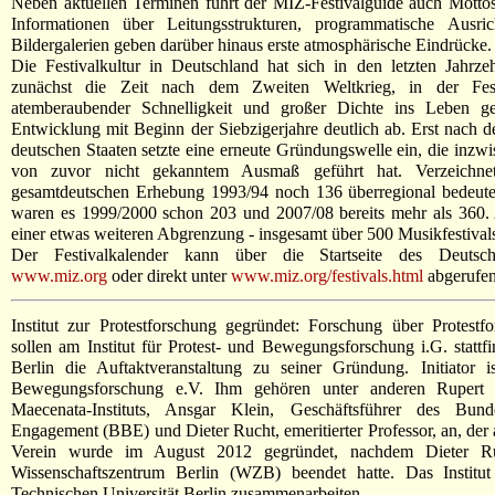
Neben aktuellen Terminen führt der MIZ-Festivalguide auch Mottos 
Informationen über Leitungsstrukturen, programmatische Ausr
Bildergalerien geben darüber hinaus erste atmosphärische Eindrücke.
Die Festivalkultur in Deutschland hat sich in den letzten Jahrze
zunächst die Zeit nach dem Zweiten Weltkrieg, in der Fests
atemberaubender Schnelligkeit und großer Dichte ins Leben g
Entwicklung mit Beginn der Siebzigerjahre deutlich ab. Erst nach 
deutschen Staaten setzte eine erneute Gründungswelle ein, die inzwi
von zuvor nicht gekanntem Ausmaß geführt hat. Verzeichne
gesamtdeutschen Erhebung 1993/94 noch 136 überregional bedeuten
waren es 1999/2000 schon 203 und 2007/08 bereits mehr als 360. A
einer etwas weiteren Abgrenzung - insgesamt über 500 Musikfestival
Der Festivalkalender kann über die Startseite des Deutsch
www.miz.org
oder direkt unter
www.miz.org/festivals.html
abgerufen
Institut zur Protestforschung gegründet: Forschung über Protes
sollen am Institut für Protest- und Bewegungsforschung i.G. statt
Berlin die Auftaktveranstaltung zu seiner Gründung. Initiator i
Bewegungsforschung e.V. Ihm gehören unter anderen Rupert G
Maecenata-Instituts, Ansgar Klein, Geschäftsführer des Bunde
Engagement (BBE) und Dieter Rucht, emeritierter Professor, an, der 
Verein wurde im August 2012 gegründet, nachdem Dieter Ru
Wissenschaftszentrum Berlin (WZB) beendet hatte. Das Insti
Technischen Universität Berlin zusammenarbeiten.