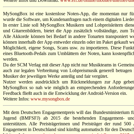
Weitere Infos und Download:
www.erf.de/online/mobiles-internet-un
MySongBox ist eine kostenlose Noten-App, die momentan nur für i
wurde die Software, um Kundenanfragen nach einem digitalen Liede
In erster Linie soll MySongBox Musikern und Lobpreisleitern die
und Gitarrenbildern, bietet die App zusätzlich vollständige, zum 
Alle Akkorde können bei Bedarf in andere Tonarten transponiert 
können innerhalb der App entweder einzeln oder im Paket gekauft we
Möglichkeit, eigene Songs, Scans usw. zu importieren. Diese Funkt
eines Bluetooth-Pedals zum Umblättern der Noten, kann kostenpflic
werden.
Da der SCM Verlag mit dieser App nicht nur Musikteams in Gemeind
auch zur legalen Verbreitung von Lobpreismusik generell betrage
Musiker der jeweiligen Werke anteilig und fair vergütet.
Nutzer werden ausdrücklich um Rückmeldungen zur App gebet
MySongBox so nah wie möglich an entsprechenden Anforderungen
Feedback fließt auch in die Entwicklung der Android-Version ein.
Weitere Infos:
www.mysongbox.de
Mit dem Deutschen Engagementpreis will das Bundesministerium fü
Jugend (BMFSFJ) ab 2015 die bestehenden Engagement- und 
unterstützen. Alle Preisträgerinnen und Preisträger der rund 500 
Engagement in Deutschland sind künftig automatisch für den Deutsc