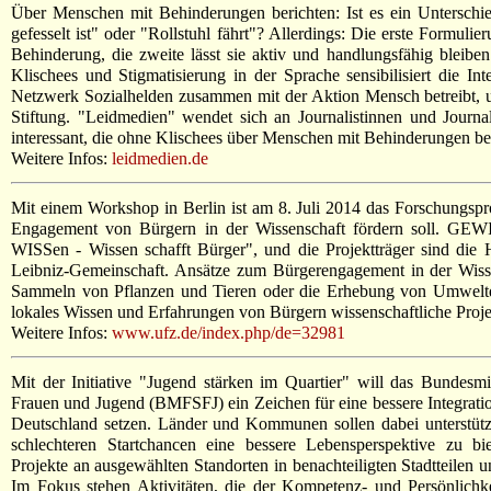
Über Menschen mit Behinderungen berichten: Ist es ein Unterschi
gefesselt ist" oder "Rollstuhl fährt"? Allerdings: Die erste Formulie
Behinderung, die zweite lässt sie aktiv und handlungsfähig bleibe
Klischees und Stigmatisierung in der Sprache sensibilisiert die Int
Netzwerk Sozialhelden zusammen mit der Aktion Mensch betreibt, u
Stiftung. "Leidmedien" wendet sich an Journalistinnen und Journal
interessant, die ohne Klischees über Menschen mit Behinderungen be
Weitere Infos:
leidmedien.de
Mit einem Workshop in Berlin ist am 8. Juli 2014 das Forschungspr
Engagement von Bürgern in der Wissenschaft fördern soll. GEWI
WISSen - Wissen schafft Bürger", und die Projektträger sind die
Leibniz-Gemeinschaft. Ansätze zum Bürgerengagement in der Wisse
Sammeln von Pflanzen und Tieren oder die Erhebung von Umwel
lokales Wissen und Erfahrungen von Bürgern wissenschaftliche Proje
Weitere Infos:
www.ufz.de/index.php/de=32981
Mit der Initiative "Jugend stärken im Quartier" will das Bundesmi
Frauen und Jugend (BMFSFJ) ein Zeichen für eine bessere Integration
Deutschland setzen. Länder und Kommunen sollen dabei unterstüt
schlechteren Startchancen eine bessere Lebensperspektive zu b
Projekte an ausgewählten Standorten in benachteiligten Stadtteilen u
Im Fokus stehen Aktivitäten, die der Kompetenz- und Persönlichk