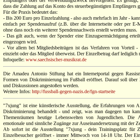
Empfängers oder der Verwendungszweck hervorgehen. Es genügt, we
dass die Zahlung auf das Konto des steuerbegünstigten Empfängers g
Für die Praxis bedeutet das:
- Bis 200 Euro pro Einzelzahlung - also auch mehrfach im Jahr - kan
einfach per Spendenaufruf (z.B. über die Internetseite oder per E
ohne dass noch ein weiterer Spendennachweis erstellt werden muss.
- Das gilt auch, wenn der Spender eine Einzugsermächtigung erteil
eingezogen wird.
- Vor allem bei Mitgliedsbeiträgen ist das Verfahren von Vorteil -
einzieht oder das Mitglied überweist. Der Einzelbetrag darf lediglich 
Infoquelle:
www.saechsischer-musikrat.de
Die Amadeu Antonio Stiftung hat ein Internetportal gegen Rassis
Formen von Diskriminierung im Fußball eröffnet. Darauf soll über In
und Diskussionen angestoßen werden.
Weitere Infos:
http://fussball-gegen-nazis.de/fgn-startseite
"7xjung" ist eine künstlerische Ausstellung, die Erfahrungen von 
Diskriminierung behandelt - und zeigt, was man dagegen tun kann
Themenräumen heutige Lebenswelten von Jugendlichen. Die Aus
emotionale und sinnliche Zugänge zur Auseinandersetzung mit der Ze
Ab sofort ist die Ausstellung "7xjung - dein Trainingsplatz für
Einzelbesucher geöffnet - immer Mittwoch von 14-18 Uhr. Der Eintr