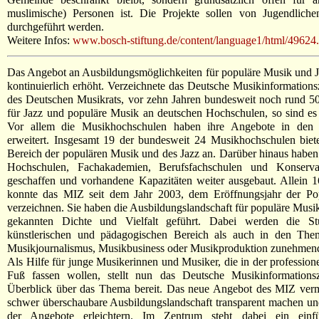
muslimische) Personen ist. Die Projekte sollen von Jugendlichen
durchgeführt werden.
Weitere Infos:
www.bosch-stiftung.de/content/language1/html/49624
Das Angebot an Ausbildungsmöglichkeiten für populäre Musik und Jaz
kontinuierlich erhöht. Verzeichnete das Deutsche Musikinformation
des Deutschen Musikrats, vor zehn Jahren bundesweit noch rund 5
für Jazz und populäre Musik an deutschen Hochschulen, so sind es 
Vor allem die Musikhochschulen haben ihre Angebote in den p
erweitert. Insgesamt 19 der bundesweit 24 Musikhochschulen biet
Bereich der populären Musik und des Jazz an. Darüber hinaus haben 
Hochschulen, Fachakademien, Berufsfachschulen und Konserva
geschaffen und vorhandene Kapazitäten weiter ausgebaut. Allein 
konnte das MIZ seit dem Jahr 2003, dem Eröffnungsjahr der P
verzeichnen. Sie haben die Ausbildungslandschaft für populäre Musik
gekannten Dichte und Vielfalt geführt. Dabei werden die St
künstlerischen und pädagogischen Bereich als auch in den Th
Musikjournalismus, Musikbusiness oder Musikproduktion zunehmend v
Als Hilfe für junge Musikerinnen und Musiker, die in der profession
Fuß fassen wollen, stellt nun das Deutsche Musikinformationsz
Überblick über das Thema bereit. Das neue Angebot des MIZ vermit
schwer überschaubare Ausbildungslandschaft transparent machen und 
der Angebote erleichtern. Im Zentrum steht dabei ein einfü