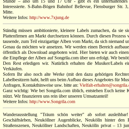
Stunde – also um 15 und 17 Uhr - gibt es ein unterhaltendes
Interessierte. S-Bahn-Bögen Bahnhof Bellevue, Flensburger Str. 
Mitte.
Weitere Infos:
http://www.7xjung.de
Ständig müssen ambitionierte, kleinere Labels zumachen, da sie s
Plattenfirmen am Markt durchsetzen können. Durch diesen Prozess v
tausende, zum Teil einzigartige Alben vom Markt, da sich niemand 
Genau da möchten wir ansetzen. Wir werden einen Bereich aufbaue
öffentlich als Download angeboten wird. Hier bieten wir auch eine
die Einpflege der Alben auf Songrila.com über uns erfolgt. Wir benö
Den Rest erledigen wir. Natürlich erhalten die Musiker/Labels e
Verkäufen.
Sofern Ihr also noch alte Werke (mit den dazu gehörigen Rechten
Labelbesitzern habt, helft uns beim Aufbau dieses Angebotes für Mus
Anfragen, Kontakthinweise usw. bitte an:
Vielfalt-erhalten@songrila
Ganz wichtig: Wie bei Songrila.com üblich, entstehen Euch keine 
nützt. Wir finanzieren uns rein über unseren Umsatzanteil!
Weitere Infos:
http://www.Songrila.com
Wanderausstellung "Träum schön weiter" ab sofort ausleihbar
Geschäftsleben, Neuköllner Augenblicke, Neukölln hinter den 
Straßenszenen, Neuköllner Landschaften, Neukölln privat – 13 ju