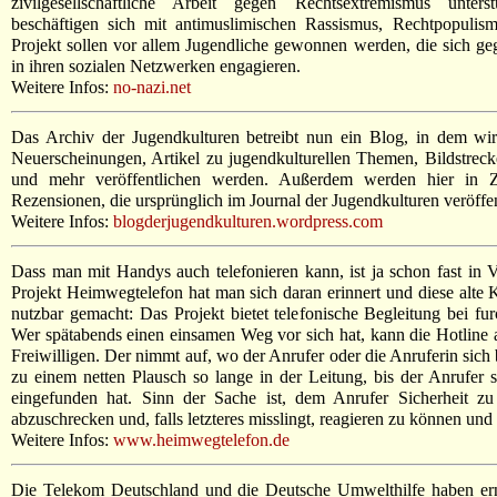
zivilgesellschaftliche Arbeit gegen Rechtsextremismus unters
beschäftigen sich mit antimuslimischen Rassismus, Rechtpopul
Projekt sollen vor allem Jugendliche gewonnen werden, die sich g
in ihren sozialen Netzwerken engagieren.
Weitere Infos:
no-nazi.net
Das Archiv der Jugendkulturen betreibt nun ein Blog, in dem wir
Neuerscheinungen, Artikel zu jugendkulturellen Themen, Bildstrec
und mehr veröffentlichen werden. Außerdem werden hier in Z
Rezensionen, die ursprünglich im Journal der Jugendkulturen veröffen
Weitere Infos:
blogderjugendkulturen.wordpress.com
Dass man mit Handys auch telefonieren kann, ist ja schon fast in 
Projekt Heimwegtelefon hat man sich daran erinnert und diese alte K
nutzbar gemacht: Das Projekt bietet telefonische Begleitung bei f
Wer spätabends einen einsamen Weg vor sich hat, kann die Hotline 
Freiwilligen. Der nimmt auf, wo der Anrufer oder die Anruferin sich 
zu einem netten Plausch so lange in der Leitung, bis der Anrufer 
eingefunden hat. Sinn der Sache ist, dem Anrufer Sicherheit zu 
abzuschrecken und, falls letzteres misslingt, reagieren zu können und
Weitere Infos:
www.heimwegtelefon.de
Die Telekom Deutschland und die Deutsche Umwelthilfe haben er