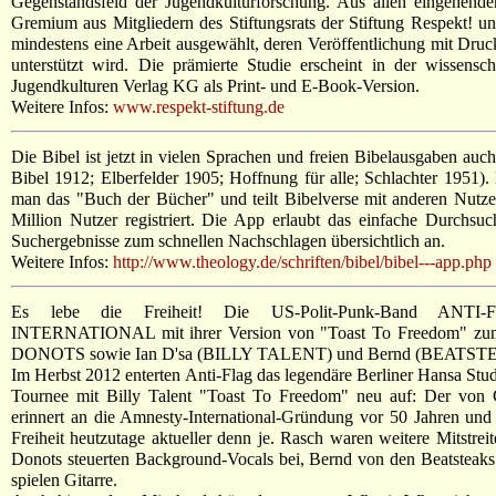
Gegenstandsfeld der Jugendkulturforschung. Aus allen eingehen
Gremium aus Mitgliedern des Stiftungsrats der Stiftung Respekt! u
mindestens eine Arbeit ausgewählt, deren Veröffentlichung mit Dru
unterstützt wird. Die prämierte Studie erscheint in der wissensc
Jugendkulturen Verlag KG als Print- und E-Book-Version.
Weitere Infos:
www.respekt-stiftung.de
Die Bibel ist jetzt in vielen Sprachen und freien Bibelausgaben auc
Bibel 1912; Elberfelder 1905; Hoffnung für alle; Schlachter 1951)
man das "Buch der Bücher" und teilt Bibelverse mit anderen Nutzer
Million Nutzer registriert. Die App erlaubt das einfache Durchsu
Suchergebnisse zum schnellen Nachschlagen übersichtlich an.
Weitere Infos:
http://www.theology.de/schriften/bibel/bibel---app.php
Es lebe die Freiheit! Die US-Polit-Punk-Band ANTI
INTERNATIONAL mit ihrer Version von "Toast To Freedom" zum 5
DONOTS sowie Ian D'sa (BILLY TALENT) und Bernd (BEATST
Im Herbst 2012 enterten Anti-Flag das legendäre Berliner Hansa St
Tournee mit Billy Talent "Toast To Freedom" neu auf: Der von 
erinnert an die Amnesty-International-Gründung vor 50 Jahren und 
Freiheit heutzutage aktueller denn je. Rasch waren weitere Mitstrei
Donots steuerten Background-Vocals bei, Bernd von den Beatsteaks 
spielen Gitarre.