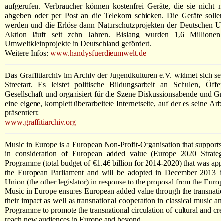
aufgerufen. Verbraucher können kostenfrei Geräte, die sie nicht
abgeben oder per Post an die Telekom schicken. Die Geräte solle
werden und die Erlöse dann Naturschutzprojekten der Deutschen 
Aktion läuft seit zehn Jahren. Bislang wurden 1,6 Million
Umweltkleinprojekte in Deutschland gefördert.
Weitere Infos:
www.handysfuerdieumwelt.de
Das Graffitiarchiv im Archiv der Jugendkulturen e.V. widmet sich s
Streetart. Es leistet politische Bildungsarbeit an Schulen, Öffen
Gesellschaft und organisiert für die Szene Diskussionsabende und Gr
eine eigene, komplett überarbeitete Internetseite, auf der es seine A
präsentiert:
www.graffitiarchiv.org
Music in Europe is a European Non-Profit-Organisation that supports 
in consideration of European added value (Europe 2020 Strate
Programme (total budget of €1.46 billion for 2014-2020) that was 
the European Parliament and will be adopted in December 2013 
Union (the other legislator) in response to the proposal from the Eu
Music in Europe ensures European added value through the transnationa
their impact as well as transnational cooperation in classical music 
Programme to promote the transnational circulation of cultural and cr
reach new audiences in Europe and beyond.