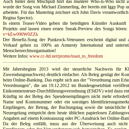
Auch hinter dem Mischpult hört das muntere Who-is-Who nicht
wurde der Song von Michael Zimmerling, der bereits mit Iggy Pop 
arbeitete. Für das Mastering zeichnet sich John Davis verantwortlich
Regina Spector).
In einem Teaser-Video geben die beteiligten Künstler Auskunf
Projekts und lassen einen ersten Sneak-Preview des Songs hören
v=kEw090W0ZZk
Der Benefiz-Song der Punkrock-Veteranen erscheint digital und 
Verkauf gehen zu 100% an Amnesty International und unterstü
Menschenrechtsorganisation!
Weitere Infos:
www.cc-ltd.net/promo/toast_to_freedom
Mit Jahresbeginn 2013 wird der steuerliche Nachweis für Kle
Zuwendungsnachweis) deutlich einfacher. Als Beleg genügt der Ko
beim Online-Banking. Das ergibt sich aus der "Verordnung zum Erla
Verordnungen", die am 19.12.2012 im Bundesgesetzblatt veröffent
Einkommensteuer-Durchführungsverordnung (EStDV) wird dazu ents
Künftig ist der Beleg des Spendenempfängers nicht mehr erforde
Name und Kontonummer oder ein sonstiges Identifizierungsmerk
Empfängers, der Betrag, der Buchungstag sowie die tatsächliche
Neuregelung entspricht dem heute üblichen papierlosen Zahlungsv
Angaben auf einem Kontoauszug oder PC-Ausdruck bei Online-Ban
Da der Beleg entfällt, muss aus der Überweisung auch nicht 