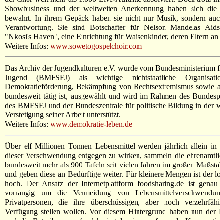
Showbusiness und der weltweiten Anerkennung haben sich die K
bewahrt. In ihrem Gepäck haben sie nicht nur Musik, sondern auc
Verantwortung. Sie sind Botschafter für Nelson Mandelas Aids-
"Nkosi's Haven", eine Einrichtung für Waisenkinder, deren Eltern an 
Weitere Infos:
www.sowetogospelchoir.com
Das Archiv der Jugendkulturen e.V. wurde vom Bundesministerium fü
Jugend (BMFSFJ) als wichtige nichtstaatliche Organisa
Demokratieförderung, Bekämpfung von Rechtsextremismus sowie a
bundesweit tätig ist, ausgewählt und wird im Rahmen des Bunde
des BMFSFJ und der Bundeszentrale für politische Bildung in der w
Verstetigung seiner Arbeit unterstützt.
Weitere Infos:
www.demokratie-leben.de
Über elf Millionen Tonnen Lebensmittel werden jährlich allein 
dieser Verschwendung entgegen zu wirken, sammeln die ehrenamtli
bundesweit mehr als 900 Tafeln seit vielen Jahren im großen Maßsta
und geben diese an Bedürftige weiter. Für kleinere Mengen ist der l
hoch. Der Ansatz der Internetplattform foodsharing.de ist gena
vorrangig um die Vermeidung von Lebensmittelverschwendung
Privatpersonen, die ihre überschüssigen, aber noch verzehrfäh
Verfügung stellen wollen. Vor diesem Hintergrund haben nun der