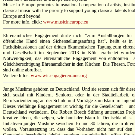
Music in Europe promotes transnational cooperation of artists, instit
classical music with the priority to support young classical talents loo
Europe and beyond.
For more info, click:
www.musicineurope.eu
Ehrenamtliches Engagement dürfe nicht "zum Ausfallbürgen für 
öffentliche Hand einen Sicherstellungsauftrag hat", heißt es i
Fachdiskussionen auf der dritten ökumenischen Tagung zum ehren
und Gesellschaft im September 2013 in Köln erarbeitet wurde
Notwendigkeit, das ehrenamtliche Engagement von entlohnten Tä
Gleichberechtigung Ehrenamtlicher in den Kirchen. Die Thesen, Fot
sind online abrufbar.
Weitere Infos:
www.wir-engagieren-uns.org
Junge Muslime gehören zu Deutschland. Und sie setzen sich für diese
sich sozial mit Kindern, Senioren oder in der Stadtteilarbeit, o
Berufsorientierung an der Schule und Vorträge zum Islam im Jugend
Dieses vielfältige Engagement ist wichtig für die Gesellschaft – un
Deutschland verändern. Die Robert Bosch Stiftung unterstützt Proj
kreative Ideen, die zeigen, wie bunt der Islam in Deutschland ist
Initiativen junger Muslime zwischen 16 und 30 Jahren, die in ihr
wollen. Voraussetzung ist, dass das Vorhaben nicht nur auf den 
Gemeinde beschränkt bleibt, sondern grundsätzlich offen für a