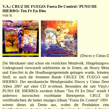
V.A.: CRUZ DE FUEGO: Fuera De Control / PUNO DE
HIERRO: Ten Fé En Dios
von
tk
(Discos y Cintas D
Die Mexikaner sind schon ein verrücktes Metalvolk. Hingebungsvol
Underground verwurzelt zelebrierten sie in Zeiten, als Heavy Met
und Emo-frei in die Headbangergemeinde getragen wurde, feinsten
Stoff, so auch die frommen Bands CRUEZ DE FUEGO u
HIERRO. Der mexikanische Metalspezialist Discos y Cintas Denv
Alben 2007 auf einer CD re-releast. Besonders die rare Vinyl
PUNO DE HIERROs zweitem Album "Ten Fé En Dios" erzielt b
anderswo inzwischen exorbitante Bieterpreise. CRU
veröffentlichten ihr bisher einziges Album "Fuera De Control" 1993
wiesen dieses als Demo aus, wobei die Produktion eine