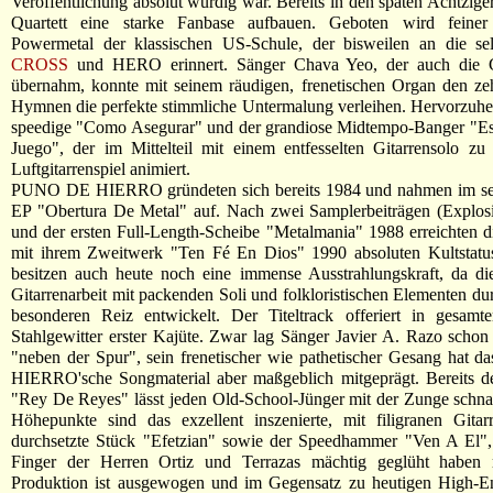
Veröffentlichung absolut würdig war. Bereits in den späten Achtzige
Quartett eine starke Fanbase aufbauen. Geboten wird feiner
Powermetal der klassischen US-Schule, der bisweilen an die s
CROSS
und HERO erinnert. Sänger Chava Yeo, der auch die Gi
übernahm, konnte mit seinem räudigen, frenetischen Organ den ze
Hymnen die perfekte stimmliche Untermalung verleihen. Hervorzuh
speedige "Como Asegurar" und der grandiose Midtempo-Banger "E
Juego", der im Mittelteil mit einem entfesselten Gitarrensolo z
Luftgitarrenspiel animiert.
PUNO DE HIERRO gründeten sich bereits 1984 und nahmen im sel
EP "Obertura De Metal" auf. Nach zwei Samplerbeiträgen (Explosi
und der ersten Full-Length-Scheibe "Metalmania" 1988 erreichten 
mit ihrem Zweitwerk "Ten Fé En Dios" 1990 absoluten Kultstatu
besitzen auch heute noch eine immense Ausstrahlungskraft, da die
Gitarrenarbeit mit packenden Soli und folkloristischen Elementen dur
besonderen Reiz entwickelt. Der Titeltrack offeriert in gesamt
Stahlgewitter erster Kajüte. Zwar lag Sänger Javier A. Razo schon
"neben der Spur", sein frenetischer wie pathetischer Gesang hat
HIERRO'sche Songmaterial aber maßgeblich mitgeprägt. Bereits de
"Rey De Reyes" lässt jeden Old-School-Jünger mit der Zunge schna
Höhepunkte sind das exzellent inszenierte, mit filigranen Gitar
durchsetzte Stück "Efetzian" sowie der Speedhammer "Ven A El",
Finger der Herren Ortiz und Terrazas mächtig geglüht haben
Produktion ist ausgewogen und im Gegensatz zu heutigen High-E