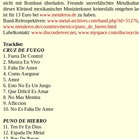
nicht mit Bombast überladen. Freunde unverfälschter Metalkultur
dieses Kleinod mexikanischer Musizierkunst keinesfalls entgehen l
ist für 13 Euro bei
www.metaleros.de
zu haben.
Band-Retrospektiven:
www.metal-archives.com/band.php?id=31276
,
www.metaleros.de/countries/mexico/puno_de_hierro.html
Labelkontakt:
www.discosdenver.net
,
www.myspace.com/discosycin
Tracklist:
CRUZ DE FUEGO
1. Fuera De Control
2. Musica En Vivo
3. Falta De Amor
4. Como Asegurar
5. Amor
6. Esto No Es Un Juego
7. Que Dificil Es Amar
8. No Mas Mentira
9. Afliccion
10. No Es Falta De Amor
PUNO DE HIERRO
11. Ten Fe En Dios
12. Espada De Metal
13. Rey De Reyes