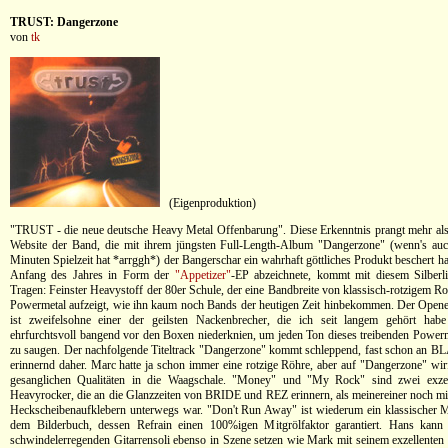
TRUST: Dangerzone
von
tk
(Eigenproduktion)
"TRUST - die neue deutsche Heavy Metal Offenbarung". Diese Erkenntnis prangt mehr als
Website der Band, die mit ihrem jüngsten Full-Length-Album "Dangerzone" (wenn's au
Minuten Spielzeit hat *arrggh*) der Bangerschar ein wahrhaft göttliches Produkt beschert h
Anfang des Jahres in Form der
"Appetizer"
-EP abzeichnete, kommt mit diesem Silberl
Tragen: Feinster Heavystoff der 80er Schule, der eine Bandbreite von klassisch-rotzigem R
Powermetal aufzeigt, wie ihn kaum noch Bands der heutigen Zeit hinbekommen. Der Open
ist zweifelsohne einer der geilsten Nackenbrecher, die ich seit langem gehört hab
ehrfurchtsvoll bangend vor den Boxen niederknien, um jeden Ton dieses treibenden Powerm
zu saugen. Der nachfolgende Titeltrack "Dangerzone" kommt schleppend, fast schon 
erinnernd daher. Marc hatte ja schon immer eine rotzige Röhre, aber auf "Dangerzone" wirf
gesanglichen Qualitäten in die Waagschale. "Money" und "My Rock" sind zwei exzel
Heavyrocker, die an die Glanzzeiten von BRIDE und REZ erinnern, als meinereiner noch mit
Heckscheibenaufklebern unterwegs war. "Don't Run Away" ist wiederum ein klassischer M
dem Bilderbuch, dessen Refrain einen 100%igen Mitgrölfaktor garantiert. Hans kann 
schwindelerregenden Gitarrensoli ebenso in Szene setzen wie Mark mit seinem exzellent