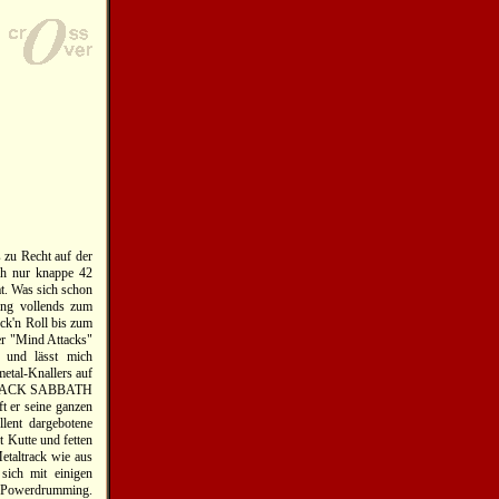
 zu Recht auf der
ch nur knappe 42
at. Was sich schon
ing vollends zum
ock'n Roll bis zum
er "Mind Attacks"
e und lässt mich
etal-Knallers auf
an BLACK SABBATH
t er seine ganzen
lent dargebotene
 Kutte und fetten
etaltrack wie aus
sich mit einigen
en Powerdrumming.