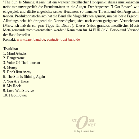
"The Sun Is Shining Again" ist ein weiterer metallischer Höhepunkt dieses musikalisch
treibt mir unweigerlich die Freudentränen in die Augen. Der Appetizer "I Got Power" w
eingespielt und dürfte angesichts seiner Heaviness so mancher Thrashband den Angstschw
treiben. Produktionstechnisch hat die Band alle Möglichkeiten genutzt, um das beste Ergebnis
Allerdings sehe ich dringend die Notwendigkeit, sich nach einem geeigneten Vertriebspa
(Marc, ich hab da ein paar Tipps für Dich :-). Dieses Stück grandios metallischer Musiz
Metalgemeinde nicht vorenthalten werden! Kann man für 14 EUR (inkl. Porto- und Versandk
der Band bestellen.
Kontakt:
www.trust-band.de
,
contact@trust-band.de
Tracklist:
1. Mind Attacks
2. Dangerzone
3. Voice Of The Innocent
4. Money
5. Don't Run Away
6. The Sun Is Shining Again
7. You Are There
8. My Rock
9. Love Will Survive
10. I Got Power
© by CrossOver