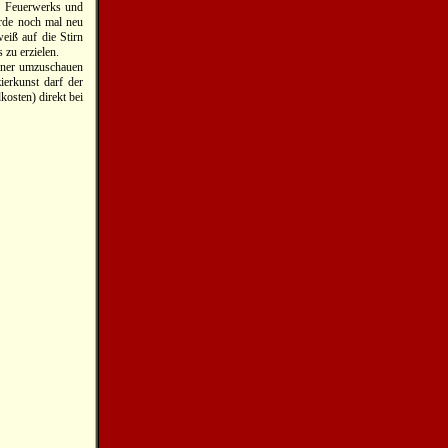
en Feuerwerks und
urde noch mal neu
eiß auf die Stirn
 zu erzielen.
rtner umzuschauen
ierkunst darf der
osten) direkt bei