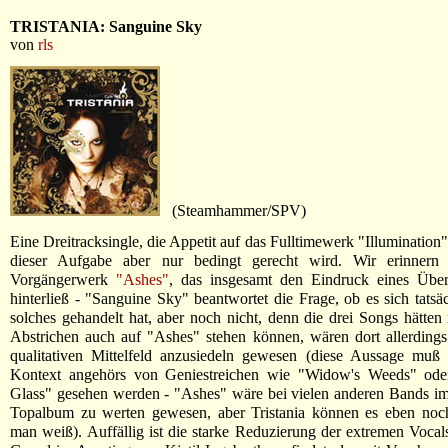
TRISTANIA: Sanguine Sky
von
rls
(Steamhammer/SPV)
Eine Dreitracksingle, die Appetit auf das Fulltimewerk "Illumination
dieser Aufgabe aber nur bedingt gerecht wird. Wir erinnern
Vorgängerwerk
"Ashes"
, das insgesamt den Eindruck eines Übe
hinterließ - "Sanguine Sky" beantwortet die Frage, ob es sich tatsä
solches gehandelt hat, aber noch nicht, denn die drei Songs hätten
Abstrichen auch auf "Ashes" stehen können, wären dort allerdings 
qualitativen Mittelfeld anzusiedeln gewesen (diese Aussage muß 
Kontext angehörs von Geniestreichen wie "Widow's Weeds" od
Glass" gesehen werden - "Ashes" wäre bei vielen anderen Bands i
Topalbum zu werten gewesen, aber Tristania können es eben noch
man weiß). Auffällig ist die starke Reduzierung der extremen Vocal