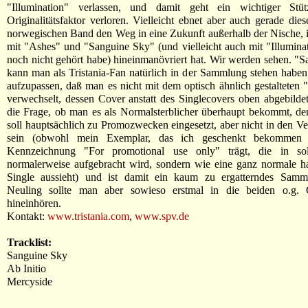
"Illumination" verlassen, und damit geht ein wichtiger Stüt
Originalitätsfaktor verloren. Vielleicht ebnet aber auch gerade dies
norwegischen Band den Weg in eine Zukunft außerhalb der Nische, in
mit "Ashes" und "Sanguine Sky" (und vielleicht auch mit "Illuminat
noch nicht gehört habe) hineinmanövriert hat. Wir werden sehen. "
kann man als Tristania-Fan natürlich in der Sammlung stehen haben
aufzupassen, daß man es nicht mit dem optisch ähnlich gestalteten "
verwechselt, dessen Cover anstatt des Singlecovers oben abgebildet i
die Frage, ob man es als Normalsterblicher überhaupt bekommt, de
soll hauptsächlich zu Promozwecken eingesetzt, aber nicht in den Ve
sein (obwohl mein Exemplar, das ich geschenkt bekommen 
Kennzeichnung "For promotional use only" trägt, die in sol
normalerweise aufgebracht wird, sondern wie eine ganz normale h
Single aussieht) und ist damit ein kaum zu ergatterndes Samml
Neuling sollte man aber sowieso erstmal in die beiden o.g. G
hineinhören.
Kontakt:
www.tristania.com
,
www.spv.de
Tracklist:
Sanguine Sky
Ab Initio
Mercyside