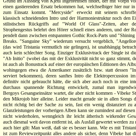
Grund im Ausstieg von Kjetil Ingebrethsen findet, der mit Vorph v
einen gastierenden Ersatz bekommen hat, welchselbiger hier nur i
zum Einsatz kommt. "Mercyside" erweckt mit seinem schroffe
klassisch schneidenden Intro und der Harmoniestruktur noch den E
stilistischen Rückgriffs auf "World Of Glass"-Zeiten, aber d
Strophengestus belehrt den Hörer schnell eines anderen, und der R
pendelt dann zwischen entspannten Gothic Rock-Parts und "Shining 
Breaks. "Sanguine Sky" wiederum versucht vergeblich, "Angellor
(das wird Tristania vermutlich nie gelingen), ist unabhängig betrach
auch kein schlechter Song. Einziger Exklusivtrack der Single ist di
"Ab Initio" (wobei das mit der Exklusivität nicht so ganz stimmt, 
ist auch als Bonustrack auf einer der europäischen Editionen des Alb
wohingegen etwa die Amerikaner zusätzlich bzw. statt dessen "
serviert bekommen), deren sanftes Intro die Elektropercussion i
definitiv nicht gebraucht hätte, die sich aber auch noch in eine int
durchaus spannende Richtung entwickelt, zumal man irgendwi
Bergoys Gesangseinsätze wartet, die aber nicht kommen - Vibeke Ste
den Mikrojob hier alleine. Leider macht gerade sie in allen Songs 
nicht richtig bei der Sache zu sein, fast ein wenig distanziert zu a
Glanzleistungen der vorherigen Alben kann sie zumindest auf diesen 
nicht wiederholen, wenngleich ihr leicht ätherisch wirkender Ges
auch diesmal weit davon entfernt ist, als Ausfall gewertet werden zu
auch hier gilt: Man weiß, daß sie es besser kann. Wie es mit Tristan
ist zum Reviewzeitpunkt alles andere als sicher, denn Vibeke hat 