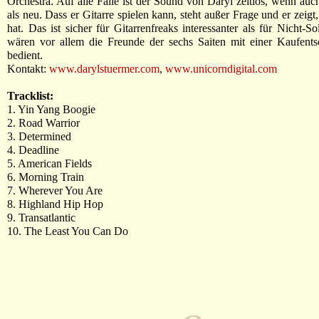
Orchestra. Auf alle Fälle ist der Sound von Daryl zeitlos, wenn auch
als neu. Dass er Gitarre spielen kann, steht außer Frage und er zeigt
hat. Das ist sicher für Gitarrenfreaks interessanter als für Nicht-S
wären vor allem die Freunde der sechs Saiten mit einer Kaufents
bedient.
Kontakt:
www.darylstuermer.com
,
www.unicorndigital.com
Tracklist:
1. Yin Yang Boogie
2. Road Warrior
3. Determined
4. Deadline
5. American Fields
6. Morning Train
7. Wherever You Are
8. Highland Hip Hop
9. Transatlantic
10. The Least You Can Do