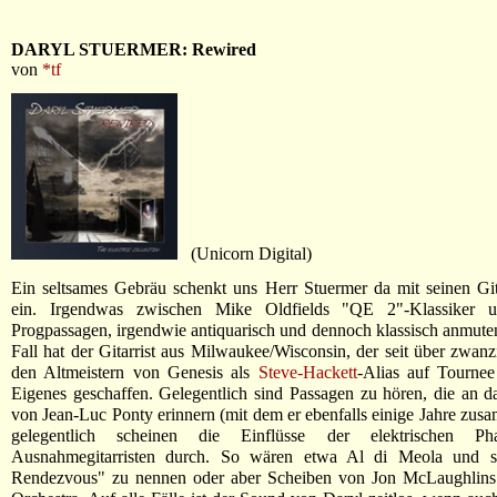
DARYL STUERMER: Rewired
von
*tf
(Unicorn Digital)
Ein seltsames Gebräu schenkt uns Herr Stuermer da mit seinen Gi
ein. Irgendwas zwischen Mike Oldfields "QE 2"-Klassiker un
Progpassagen, irgendwie antiquarisch und dennoch klassisch anmute
Fall hat der Gitarrist aus Milwaukee/Wisconsin, der seit über zwanz
den Altmeistern von Genesis als
Steve-Hackett
-Alias auf Tournee
Eigenes geschaffen. Gelegentlich sind Passagen zu hören, die an da
von Jean-Luc Ponty erinnern (mit dem er ebenfalls einige Jahre zusa
gelegentlich scheinen die Einflüsse der elektrischen Ph
Ausnahmegitarristen durch. So wären etwa Al di Meola und se
Rendezvous" zu nennen oder aber Scheiben von Jon McLaughlin