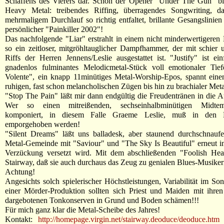
Schaffens des Vierers dar. Schon der Opener "Under The Gun" bie
Heavy Metal: treibendes Riffing, überragendes Songwriting, d
mehrmaligem Durchlauf so richtig entfaltet, brillante Gesangslinie
persönlicher "Painkiller 2002"!
Das nachfolgende "Liar" erstrahlt in einem nicht minderwertigeren 
so ein zeitloser, mitgröhltauglicher Dampfhammer, der mit schier 
Riffs der Herren Jennens/Leslie ausgestattet ist. "Justify" ist ei
gnadenlos fulminantes Melodicmetal-Stück voll emotionaler Ti
Volente", ein knapp 11minütiges Metal-Worship-Epos, spannt ein
ruhigen, fast schon melancholischen Zügen bis hin zu brachialer Met
"Stop The Pain" läßt mir dann endgültig die Freudentränen in die A
Wer so einen mitreißenden, sechseinhalbminütigen Midtemp
komponiert, in diesem Falle Graeme Leslie, muß in den 
emporgehoben werden!
"Silent Dreams" läßt uns balladesk, aber staunend durchschnaufe
Metal-Gemeinde mit "Saviour" und "The Sky Is Beautiful" erneut i
Verzückung versetzt wird. Mit dem abschließenden "Foolish Hea
Stairway, daß sie auch durchaus das Zeug zu genialen Blues-Musiker
Achtung!
Angesichts solch spielerischer Höchstleistungen, Variabilität im So
einer Mörder-Produktion sollten sich Priest und Maiden mit ihre
dargebotenen Tonkonserven in Grund und Boden schämen!!!
Für mich ganz klar die Metal-Scheibe des Jahres!
Kontakt:
http://homepage.virgin.net/stairway.deoduce/deoduce.htm
o