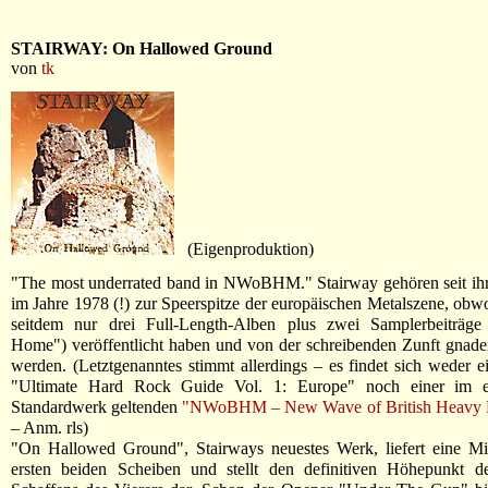
STAIRWAY: On Hallowed Ground
von
tk
(Eigenproduktion)
"The most underrated band in NWoBHM." Stairway gehören seit ih
im Jahre 1978 (!) zur Speerspitze der europäischen Metalszene, obwo
seitdem nur drei Full-Length-Alben plus zwei Samplerbeiträge
Home") veröffentlicht haben und von der schreibenden Zunft gnaden
werden. (Letztgenanntes stimmt allerdings – es findet sich weder e
"Ultimate Hard Rock Guide Vol. 1: Europe" noch einer im ei
Standardwerk geltenden
"NWoBHM – New Wave of British Heavy M
– Anm. rls)
"On Hallowed Ground", Stairways neuestes Werk, liefert eine Mi
ersten beiden Scheiben und stellt den definitiven Höhepunkt de