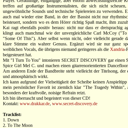
Player. Geradlinige, eingängige, aber enorm abwechslungsreiche 
treffen auf großartige Instrumentalisten, die sich nicht scheue
ungewöhnliche Sounds und technische Spielereien zu verwenden. En
auch mal wieder eine Band, in der der Bassist nicht nur rhythmis
beisteuert, sondern wo es dem Hörer richtig Spaß macht, ihm zuzu
Kai ragt ebenfalls positiv heraus: nicht nur dass er dreisprachig ag
klingt auch manchmal wie der unvergleichliche Carl McCoy ("T
"Some Of This"). Aber selbst wenn nicht, oder vielleicht gerade da
klare Stimme ein wahrer Genuss. Ergänzt wird sie nur ganz sp
weiblichen Vocals, die übrigens niemand geringeres als die
Xandria
-
beigesteuert hat.
Mit "I Turn To You" intonieren SECRET DISCOVERY gar einen 
Spice Girl Mel C. und machen einen gitarrenorientierten Dancefloor
Am anderen Ende der Bandbreite steht vielleicht der Titelsong, der 
und atmosphärisch wirkt.
Ich kann aufgrund der Vielseitigkeit der Scheibe keinen Anspieltipp
mein persönlicher Favorit ist ziemlich klar "The Tragedy Within"
besonders der kraftvolle, noisige Refrain reizt.
Ich bin überrascht und begeistert von dieser CD!
Kontakt:
www.drakkar.de
,
www.secret-discovery.de
Tracklist:
1. Down
2. To The Moon