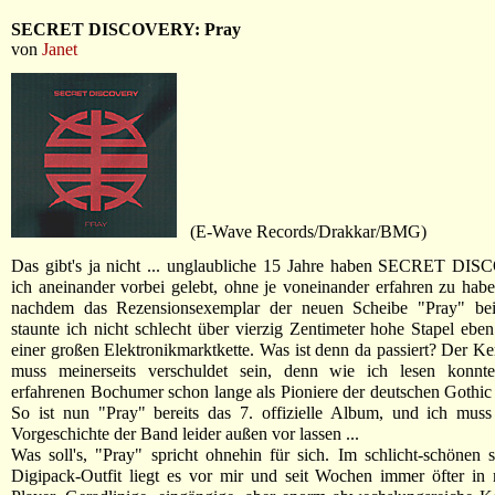
SECRET DISCOVERY: Pray
von
Janet
(E-Wave Records/Drakkar/BMG)
Das gibt's ja nicht ... unglaubliche 15 Jahre haben SECRET D
ich aneinander vorbei gelebt, ohne je voneinander erfahren zu haben
nachdem das Rezensionsexemplar der neuen Scheibe "Pray" bei 
staunte ich nicht schlecht über vierzig Zentimeter hohe Stapel ebe
einer großen Elektronikmarktkette. Was ist denn da passiert? Der K
muss meinerseits verschuldet sein, denn wie ich lesen konnte
erfahrenen Bochumer schon lange als Pioniere der deutschen Gothi
So ist nun "Pray" bereits das 7. offizielle Album, und ich muss
Vorgeschichte der Band leider außen vor lassen ...
Was soll's, "Pray" spricht ohnehin für sich. Im schlicht-schönen 
Digipack-Outfit liegt es vor mir und seit Wochen immer öfter i