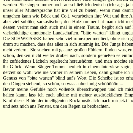
werden. Sie singen immer noch ausschließlich deutsch (ich sag's ja 
unser aller Muttersprache hat irre viel zu bieten, wenn man damit
umgehen kann wie Böck und Co.), verarbeiten ihre Wut und ihre A
aber viel subtiler, sarkastischer; den Holzhammer hat man nicht mehr
dessen verirrt man sich auch mal in einem Traum, begibt sich auf
vielschichtige emotionale Landschaften. "bitte warten" klingt unglau
Die SCHWEISSER haben sehr viel rumexperimentiert, ohne sich g
drum zu machen, dass das alles in sich stimmig ist. Die Jungs habe
nicht verlernt. Sie suchen mit gaaanz großen Fühlern, finden was, er
schön, denken nicht weiter drüber nach, sondern genießen es einf
ihr zufriedenes Lächeln regelrecht heraushören, und man möchte si
ihr Glück. Wenn Sänger Tommi neulich in einem Interview sagte, 
derzeit so wohl wie nie vorher in seinem Leben, dann glaube ich
Genuss von "bitte warten" blind auf's Wort. Die Scheibe ist so erh
den Dingen stehend, so schön, so waaaaahnsinnig schööööön ...
Bevor meine Gefühle noch vollends überschwappen und ich mic
halten kann, lass ich euch alleine mit meiner ausdrücklichen Em
Kauf dieser Blüte der intelligenten Rockmusik. Ich mach mir jetzt 'n
und setz mich ans Fenster, um den Regen zu beobachten.