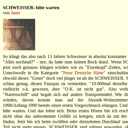
SCHWEISSER: bitte warten
von
Janet
So klingt das also nach 13 Jahren Schweisser in absolut konstanter 
"Alles nochmal?" - nee, da hatte man keinen Bock drauf. Wen
jetzt noch genauso klingen würden wie zu "Eisenkopf"-Zeiten, wä
Umschweife in die Kategorie
"Neue Deutsche Härte"
einschublad
obwohl dieses "Genre" doch viel jünger ist als die SCHWEISSER. 
schlau genug, diesen Fauxpas zu vermeiden. "10.000mal derselb
vielleicht o.k. gewesen, aber "O.K. ist nicht gut". Also ver
"Narrenschiff" und begab sich auf andere Transportmittel. Wie d
würden, davon konnte man auf der Akustik-Wohnzimmer
1998/Anfang 1999 bereits einen ersten Vorgeschmack erlangen. Und 
bitte warten. Und das lohnt sich. Beim ersten Hören bin ich ersc
nicht ohne das unbestimmte Gefühl zu kriegen, mich da mit der 
finden. Jetzt bin ich beim zwölften oder dreizehnten Durchlauf u
Teil nicht mehr missen. SCHWEISSER sind ruhiger geworden, 