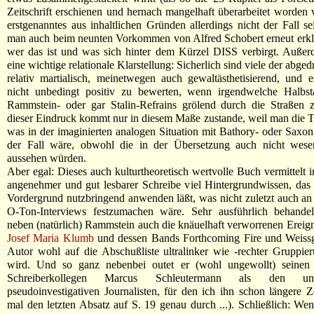
Zeitschrift erschienen und hernach mangelhaft überarbeitet worden
erstgenanntes aus inhaltlichen Gründen allerdings nicht der Fall s
man auch beim neunten Vorkommen von Alfred Schobert erneut erkl
wer das ist und was sich hinter dem Kürzel DISS verbirgt. Außer
eine wichtige relationale Klarstellung: Sicherlich sind viele der abge
relativ martialisch, meinetwegen auch gewaltästhetisierend, und e
nicht unbedingt positiv zu bewerten, wenn irgendwelche Halbsta
Rammstein- oder gar Stalin-Refrains grölend durch die Straßen z
dieser Eindruck kommt nur in diesem Maße zustande, weil man die Te
was in der imaginierten analogen Situation mit Bathory- oder Saxon
der Fall wäre, obwohl die in der Übersetzung auch nicht wesen
aussehen würden.
Aber egal: Dieses auch kulturtheoretisch wertvolle Buch vermittelt i
angenehmer und gut lesbarer Schreibe viel Hintergrundwissen, das
Vordergrund nutzbringend anwenden läßt, was nicht zuletzt auch an
O-Ton-Interviews festzumachen wäre. Sehr ausführlich behand
neben (natürlich) Rammstein auch die knäuelhaft verworrenen Ereig
Josef Maria Klumb
und dessen Bands Forthcoming Fire und Weissg
Autor wohl auf die Abschußliste ultralinker wie -rechter Gruppie
wird. Und so ganz nebenbei outet er (wohl ungewollt) seine
Schreiberkollegen Marcus Schleutermann als den unsy
pseudoinvestigativen Journalisten, für den ich ihn schon längere Zei
mal den letzten Absatz auf S. 19 genau durch ...). Schließlich: 