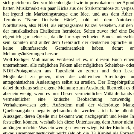
sich gleichermaßen vor Ideenlosigkeit wie in provokatorischer Ago
harten Musikmarkt ein paar Kicks aus der Starkstromdose zu verpass
hat irgend ein Marketingstratege eine Idee, und aus dem Äther
Terminus "Neue Deutsche Härte", bald mit dem Autokenn
Nordhausen, also NDH, als einprägsames Kürzel versehen, auf den
der musikalischen Eitelkeiten hernieder. Selten zuvor rief eine 
eigentlich gar keine ist, da die ihr zugerechneten Bands unterschie
sein könnten und außer dem Gebrauch der deutschen Sprache in 
keine allumfassende Gemeinsamkeit haben, derart anta
Meinungsäußerungen hervor.
Wolf-Rüdiger Mühlmanns Verdienst ist es, in diesem Buch eine
unternehmen, alle möglichen Fakten aller möglichen Scheinbar- oder
NDH-Protagonisten ans Tageslicht zu zerren und dem Lese
Möglichkeit zu geben, über die zahlreichen Streitfragen u
antagonistischen Äußerungen selbst zu urteilen. Der Erzgebirgsflüc
dabei durchaus seine eigene Meinung zum Ausdruck, übertreibt es d
aber ein wenig, wenn es ums Dissen vermeintlicher Mitläuferbands
vermeintlicher eine kritische Beobachtung notwendig
Verhaltensweisen geht. Außerdem muß der vielerörtige Mange
Quellenangaben negativ gebrandmarkt werden - ich habe allerdi
Aussagen, deren Quelle mir bekannt war, nachgeprüft und keine In
feststellen können, weshalb ich diese Unterlassung dem Autor nicht 
anhängen möchte. Was ein wenig schwerer wiegt, ist der Eindruck,
etwas zusammengestückelt wirkt (als ob die 23 Kapitel als Fortset