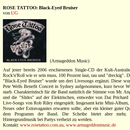
ROSE TATTOO: Black-Eyed Bruiser
von
UG
(Armageddon Music)
Auf jener bereits 2006 erschienenen Single-CD der Kult-Australie
Rock'n'Roll wie er sein muss. 100 Prozent laut, rau und "dreckig". 
"Black-Eyed Bruiser" wurde um drei Livesongs ergänzt. Diese wu
Pete Wells Benefit Concert in Sydney aufgenommen, kurz bevor We
starb. Charakteristisch für die Band natürlich die Stimme von Mr. A
und die "Slides" auf der Elektrischen, entweder von Dai Prichard
Live-Songs von Rob Riley eingespielt. Insgesamt kein Mini-Album
Neues oder Extravagantes erwarten sollte, aber ein kleiner guter Qu
dem Programm der Band. Die Scheibe bietet aber mehr, 
Hintergrundmusik bei Partys verheizt zu werden.
Kontakt:
www.rosetattoo.com.au
,
www.armageddonmusic.de